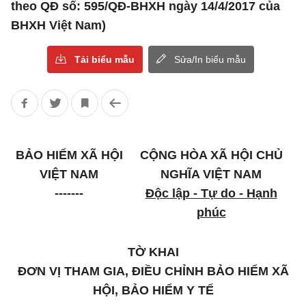
theo QĐ số: 595/QĐ-BHXH ngày 14/4/2017 của
BHXH Việt Nam)
Tải biểu mẫu
Sửa/In biểu mẫu
BẢO HIỂM XÃ HỘI
CỘNG HÒA XÃ HỘI CHỦ
VIỆT NAM
NGHĨA VIỆT NAM
-------
Độc lập - Tự do - Hạnh
phúc
TỜ KHAI
ĐƠN VỊ THAM GIA, ĐIỀU CHỈNH BẢO HIỂM XÃ
HỘI, BẢO HIỂM Y TẾ