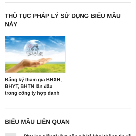
[06]. Loại hình đơn vị: ……………………………….
THỦ TỤC PHÁP LÝ SỬ DỤNG BIỂU MẪU
…………………………………………..
NÀY
[07]. Số điện thoại ………………………………. [07].
Địa chỉ email …………………………
[08]. Quyết định thành lập/Giấy phép đăng ký kinh
doanh: ……………………………………
[09.1]. Số:………………………………. ; [09.2]. Nơi
Đăng ký tham gia BHXH,
cấp: ……………………………………
BHYT, BHTN lần đầu
[10]. Phương thức đóng khác: [10.1]. 03 tháng một
trong công ty hợp danh
lần. □ [10.2]. 06 tháng một lần □
[11]. Nội dung thay đổi, yêu cầu:
BIỂU MẪU LIÊN QUAN
……………………………….
…………………………………