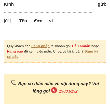
Kính gửi
:
........................................................................
[01].
Tên đơn vị
: ………………………….
………………………………..…………………….
[02]. Mã số đơn vị: ………………………….
……………………………………………………
Quý khách cần
đăng nhập
tài khoản gói
Tiêu chuẩn
hoặc
Nâng cao
để xem biểu mẫu. Chưa có tài khoản?
Đăng ký
[03]. Mã số thuế: ………………………….
tại đây
………………………………..…………………….
[04]. Địa chỉ đăng ký kinh doanh: ..
………………………….…………………………….
Bạn có thắc mắc về nội dung này? Vui
……..
lòng gọi
1900.6192
[05]. Địa chỉ giao dịch hoặc liên hệ:
……………………………….
……………………………..