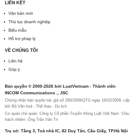
[04]. Địa chỉ đăng ký kinh doanh: ghi địa chỉ theo
LIÊN KẾT
quyết định thành lập, giấy phép kinh doanh.
Văn bản mới
[05]. Địa chỉ giao dịch hoặc liên hệ: ghi đầy đủ số
Thủ tục doanh nghiệp
nhà, đường phố, thôn xóm; xã, phường, thị trấn;
Biểu mẫu
quận, huyện thị xã, thành phố thuộc tỉnh; tỉnh, thành
Hỗ trợ pháp lý
phố nơi đơn vị đóng trụ sở.
VỀ CHÚNG TÔI
[06]. Loại hình đơn vị: ghi các loại hình đơn vị như:
Liên hệ
Cơ quan hành chính, Đảng, đoàn; Sự nghiệp công
Góp ý
lập; Sự nghiệp ngoài công lập; Doanh nghiệp nhà
nước; doanh nghiệp ngoài nhà nước; doanh nghiệp
Bản quyền © 2000-2026 bởi LuatVietnam - Thành viên
có vốn đầu tư nước ngoài; Hợp tác xã; Tổ hợp tác;
INCOM Communications ., JSC
Chứng nhận bản quyền tác giả số 280/2009/QTG ngày 16/02/2009, cấp
hộ kinh doanh cá thể; cá nhân có sử dụng lao động;
bởi Bộ Văn hoá - Thể thao - Du lịch
Văn phòng đại diện, tổ chức quốc tế.
Cơ quan chủ quản: Công ty Cổ phần Truyền thông Luật Việt Nam. Chịu
trách nhiệm: Ông Trần Văn Trí
[07]. Số điện thoại: ghi số điện thoại của đơn vị.
Trụ sở: Tầng 3, Toà nhà IC, 82 Duy Tân, Cầu Giấy, TP.Hà Nội
[08]. Địa chỉ email: ghi địa chỉ email của đơn vị.