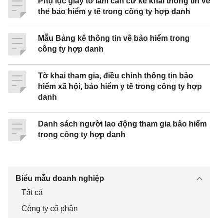
Phụ lục giấy tờ làm căn cứ kê khai thông tin về
[12]. Hồ sơ kèm theo (nếu có):
thẻ bảo hiểm y tế trong công ty hợp danh
……………………………….
………………………………….
Mẫu Bảng kê thông tin về bảo hiểm trong
công ty hợp danh
……………………………………………………………
………………………………………
Tờ khai tham gia, điều chỉnh thông tin bảo
hiểm xã hội, bảo hiểm y tế trong công ty hợp
……………………………………………………………
danh
………………………………………
Danh sách người lao động tham gia bảo hiểm
……….., ngày ……. tháng …… năm ………..
trong công ty hợp danh
Thủ trưởng đơn vị
(Ký, ghi rõ họ tên)
Biểu mẫu doanh nghiệp
Tất cả
HƯỚNG DẪN LẬP
Công ty cổ phần
Tờ khai đơn vị tham gia, điều chỉnh BHXH,