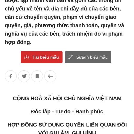
được lập thành văn bản và gồm các thông tin
chủ yếu về tên và địa chỉ đầy đủ của các bên,
căn cứ chuyển quyền, phạm vi chuyển giao
quyền, giá, phương thức thanh toán, quyền và
nghĩa vụ của các bên, trách nhiệm do vi phạm
hợp đồng.
Tải biểu mẫu
Sửa/In biểu mẫu
CỘNG HOÀ XÃ HỘI CHỦ NGHĨA VIỆT NAM
Độc lập - Tự do - Hạnh phúc
HỢP ĐỒNG SỬ DỤNG QUYỀN LIÊN QUAN ĐỐI
VỚI GHI ÂM, GHI HÌNH