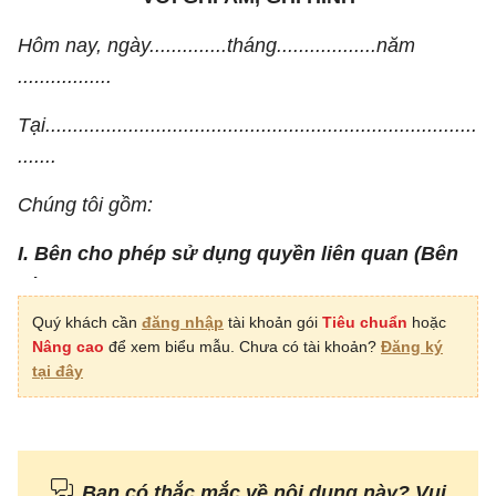
Hôm nay, ngày..............tháng..................năm
.................
Tại..............................................................................
.......
Chúng tôi gồm:
I.
Bên cho phép sử dụng
quyền liên quan
(Bên
A):
Quý khách cần
đăng nhập
tài khoản gói
Tiêu chuẩn
hoặc
Họ và
Nâng cao
để xem biểu mẫu. Chưa có tài khoản?
Đăng ký
tên :............................................................................
tại đây
.............................
(Nếu là tổ chức thì ghi rõ chức vụ của người đại
diện, Giấy chứng nhận ĐKKD, ngày và nơi cấp)
Bạn có thắc mắc về nội dung này? Vui