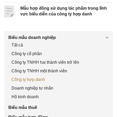
chỉ..............................................................................
..................................
Mẫu hợp đồng sử dụng tác phẩm trong lĩnh
vực biểu diễn của công ty hợp danh
Điện
thoại.................................fax.....................................
................................
Biểu mẫu doanh nghiệp
Tất cả
Hai bên cùng thoả thuận và ký hợp đồng với các
điều khoản sau:
Công ty cổ phần
Công ty TNHH hai thành viên trở lên
Điều1:
Bên A đồng ý
cho bên B
sản xuất bản
Công ty TNHH một thành viên
sao/phân phối
bản ghi âm, ghi hình dưới đây:
Công ty hợp danh
Tên chương trình ghi âm, ghi
Doanh nghiệp tư nhân
hình:...........................................................................
Hộ kinh doanh
.......
Biểu mẫu thuế
(Nếu sử dụng tác phẩm của người khác để sản xuất