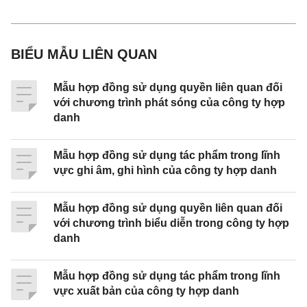
hữu có thoả thuận cử người đại diện ký hợp đồng)
II.
Bên sử dụng
quyền liên quan
(Bên B):
BIỂU MẪU LIÊN QUAN
Họ và
Mẫu hợp đồng sử dụng quyền liên quan đối
tên :............................................................................
với chương trình phát sóng của công ty hợp
.............................
danh
(Nếu là tổ chức thì ghi rõ chức vụ của người đại
Mẫu hợp đồng sử dụng tác phẩm trong lĩnh
diện, Giấy chứng nhận ĐKKD, ngày và nơi cấp)
vực ghi âm, ghi hình của công ty hợp danh
Số CMTND……………....cấp
Mẫu hợp đồng sử dụng quyền liên quan đối
ngày….......tháng..........năm............tại.............
với chương trình biểu diễn trong công ty hợp
danh
(Nếu là người nước ngoài thì ghi số Hộ chiếu, ngày
và nơi cấp)
Mẫu hợp đồng sử dụng tác phẩm trong lĩnh
Địa
vực xuất bản của công ty hợp danh