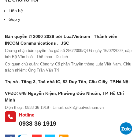
ghi âm, ghi hình)
Liên hệ
Góp ý
Điều 3:
Bên B có quyền sử dụng bản ghi âm, ghi
hình ghi tại Điều 1 Hợp đồng này để sản xuất /phân
phối bản ghi âm, ghi hình trong thời
Bản quyền © 2000-2026 bởi LuatVietnam - Thành viên
INCOM Communications ., JSC
hạn:..............................................................
Chứng nhận bản quyền tác giả số 280/2009/QTG ngày 16/02/2009, cấp
bởi Bộ Văn hoá - Thể thao - Du lịch
(Các bên có thể thoả thuận cụ thể về số lần sản
Cơ quan chủ quản: Công ty Cổ phần Truyền thông Luật Việt Nam. Chịu
xuất, hoặc thời hạn sản xuất
bản ghi âm, ghi hình)
trách nhiệm: Ông Trần Văn Trí
Điều 4:
Bên B phải tôn trọng các quyền nhân thân
Trụ sở: Tầng 3, Toà nhà IC, 82 Duy Tân, Cầu Giấy, TP.Hà Nội
của tác giả và người biểu diễn quy định tại Điều 19
VPĐD: 648 Nguyễn Kiệm, Phường Đức Nhuận, TP. Hồ Chí
và Điều 29 Luật Sở hữu trí tuệ.
Minh
Điện thoại: 0938 36 1919 - Email:
cskh@luatvietnam.vn
(Các bên có thể thoả thuận về việc bên A được xem
Hotline
trình bầy và duyệt nội dung bản sao bản ghi âm, ghi
0938 36 1919
hình trước khi đưa sản xuất để phát hành tới công