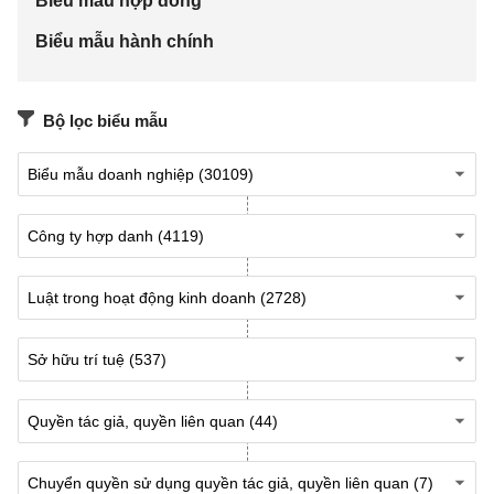
bản ghi âm, ghi hình thì phải nêu rõ tên tác giả và
Biểu mẫu hợp đồng
tên tác phẩm gốc, Hợp đồng, giấy phép sử dụng tác
Biểu mẫu hành chính
phẩm, Hợp đồng biểu diễn)
Họ và tên (
những người biểu diễn, đính
Bộ lọc biểu mẫu
kèm
):..........................................................................
Chủ sở hữu
bản ghi âm, ghi
hình
:...........................................................................
.....
Số Giấy chứng nhận đăng ký quyền liên quan
(
nếu
có
)
...........Cấp ngày.......tháng…...năm......
Phạm vi sử bản ghi âm, ghi hình:
……………………………………………………
(Để
sản xuất
bản sao bảnghi âm, ghi hìn
,phát
sóng,
phân phối tới công chúng dưới hình thức bán bản