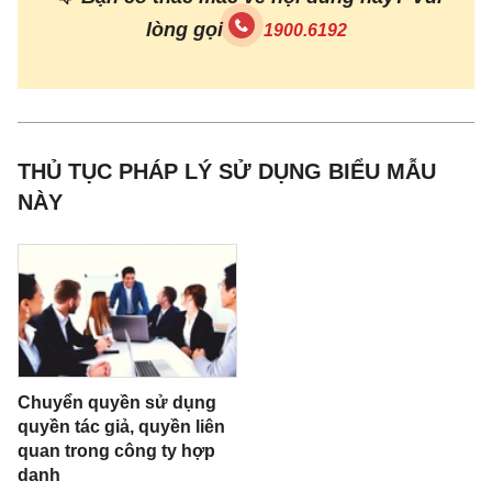
Số CMTND……………....cấp
lòng gọi
1900.6192
ngày….......tháng..........năm............tại.............
(Nếu là người nước ngoài thì ghi số Hộ chiếu, ngày
và nơi cấp)
THỦ TỤC PHÁP LÝ SỬ DỤNG BIỂU MẪU
Địa
NÀY
chỉ..............................................................................
..................................
Điện
thoại.................................fax.....................................
................................
Chuyển quyền sử dụng
Là chủ sở hữu quyền liên quan đối
quyền tác giả, quyền liên
với:...................................................................
quan trong công ty hợp
danh
(Trường hợp có nhiều chủ sở hữu thì các chủ sở