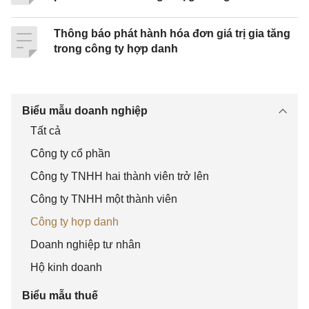
S
Tên hàng
Đơ
Số
Đơ
Thành
T
hóa, dịch
n vị
lư
n
tiền
Thông báo phát hành hóa đơn giá trị gia tăng
T
vụ
tính
ợn
giá
trong công ty hợp danh
g
Biểu mẫu doanh nghiệp
1
2
3
4
5
6=4x5
Tất cả
Công ty cổ phần
Công ty TNHH hai thành viên trở lên
Công ty TNHH một thành viên
Công ty hợp danh
Doanh nghiệp tư nhân
Hộ kinh doanh
Cộng tiền hàng:
Biểu mẫu thuế