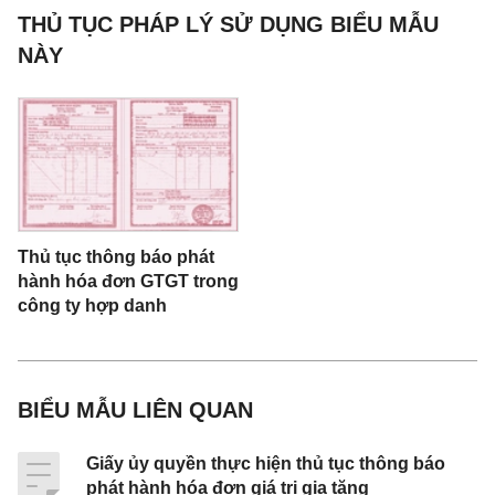
vị.........................................................................
THỦ TỤC PHÁP LÝ SỬ DỤNG BIỂU MẪU
............................................................................
NÀY
...
Mã số thuế:
………………………………………………………
…………………………………………
Địa chỉ.................................................................
... ....................................................................
Thủ tục thông báo phát
hành hóa đơn GTGT trong
công ty hợp danh
Hình thức thanh
toán:.......................................Số tài
khoản……………………………………………….
BIỂU MẪU LIÊN QUAN
.
Giấy ủy quyền thực hiện thủ tục thông báo
phát hành hóa đơn giá trị gia tăng