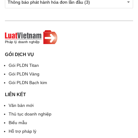
Người
Người bán
mua
hàng
hàng
(
Ký, đóng
(
Ký, ghi
dấu ghi rõ
rõ họ,
họ, tên
)
GÓI DỊCH VỤ
tên
)
Gói PLDN Titan
Gói PLDN Vàng
Gói PLDN Bạch kim
(Cần kiểm tra, đối chiếu khi lập, giao, nhận hóa
LIÊN KẾT
đơn)
Văn bản mới
Thủ tục doanh nghiệp
Biểu mẫu
(In tại Công ty
Hỗ trợ pháp lý
....................................................................., Mã số