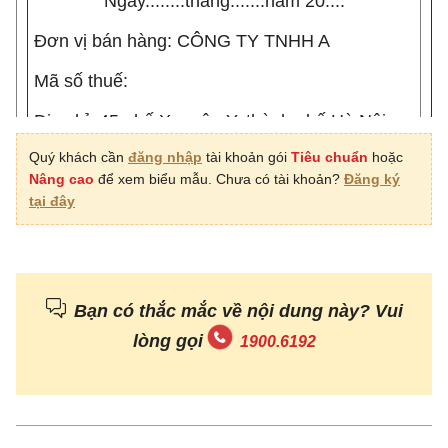
Ngày........tháng.......năm 20....
Đơn vị bán hàng: CÔNG TY TNHH A
Mã số thuế:
Địa chỉ: 45 phố X, quận Y, thành phố Hà Nội
Quý khách cần
đăng nhập
tài khoản gói
Tiêu chuẩn
hoặc
Nâng cao
để xem biểu mẫu. Chưa có tài khoản?
Đăng ký
Điện thoại:.................................................Số tài
tại đây
khoản..................................................................
................
Bạn có thắc mắc về nội dung này? Vui
Họ tên người mua
lòng gọi
1900.6192
hàng................................................................
...... ....... ...................................................
Tên đơn