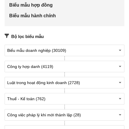
…………
Biểu mẫu hợp đồng
....
Biểu mẫu hành chính
Thuế suất GTGT: ....…… % , Tiền thuế
Bộ lọc biểu mẫu
GTGT:
…………
Tổng cộng tiền thanh
toán
.........
.......
Số tiền viết bằng
chữ:....................................................................
..................................................