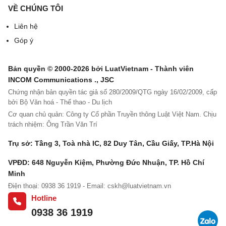
thuế ………….......)
VỀ CHÚNG TÔI
Ghi chú:
Liên hệ
Góp ý
- Liên 1: Lưu
- Liên 2: Giao người mua
Bản quyền © 2000-2026 bởi LuatVietnam - Thành viên
INCOM Communications ., JSC
- Liên 3:.....
Chứng nhận bản quyền tác giả số 280/2009/QTG ngày 16/02/2009, cấp
bởi Bộ Văn hoá - Thể thao - Du lịch
Cơ quan chủ quản: Công ty Cổ phần Truyền thông Luật Việt Nam. Chịu
trách nhiệm: Ông Trần Văn Trí
Trụ sở: Tầng 3, Toà nhà IC, 82 Duy Tân, Cầu Giấy, TP.Hà Nội
VPĐD: 648 Nguyễn Kiệm, Phường Đức Nhuận, TP. Hồ Chí
Minh
Điện thoại: 0938 36 1919 - Email:
cskh@luatvietnam.vn
Hotline
0938 36 1919