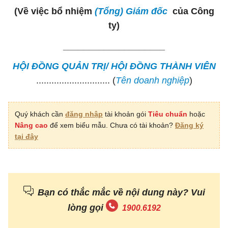
(Về việc bổ nhiệm
(Tổng) Giám đốc
của Công
ty)
­­­­­­­­­­­­­____________________
HỘI ĐỒNG QUẢN TRỊ/ HỘI ĐỒNG THÀNH VIÊN
............................. (
Tên doanh nghiệp
)
- Căn cứ Luật Doanh nghiệp số 68/2014/QH13;
Quý khách cần
đăng nhập
tài khoản gói
Tiêu chuẩn
hoặc
- Căn cứ vào nhu cầu cán bộ điều hành tổ chức của
Nâng cao
để xem biểu mẫu. Chưa có tài khoản?
Đăng ký
doanh nghiệp.
tại đây
QUYẾT ĐỊNH:
Điều 1. Bổ nhiệm
(Tổng) Giám đốc
của công ty
Bạn có thắc mắc về nội dung này? Vui
Bổ nhiệm Ông/ Bà................. với thông tin cụ thể
lòng gọi
1900.6192
sau đây giữ chức vụ
(Tổng) Giám đốc
công ty - là
người đại diện theo pháp luật của Công ty kể từ