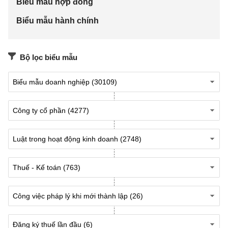
Biểu mẫu hợp đồng
thường trú
Biểu mẫu hành chính
Chỗ ở hiện tại
:
......................
Bộ lọc biểu mẫu
Điều 2. Chế độ và phụ cấp
Ông/ Bà .............. được hưởng các chế độ và phụ
cấp theo quy chế hiện hành của Công ty và Hợp
đồng lao động.
Điều 3. Quyền và nghĩa vụ
(Tổng) Giám đốc
là người đại diện theo pháp luật
của Công ty.
(Tổng) Giám đốc
tổ chức điều hành hoạt động của
Công ty theo quyết định của
Hội đồng quản trị / Hội