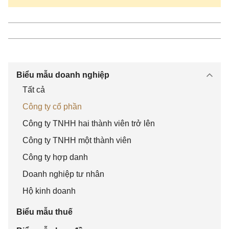
ngày .......... tháng ........ năm .........:
Họ và tên
:
……………………
Giới tính: …..
Biểu mẫu doanh nghiệp
Tất cả
Sinh ngày
...../....../....... Dân tộc:
Công ty cổ phần
Kinh Quốc tịch:
Việt Nam
Công ty TNHH hai thành viên trở lên
Công ty TNHH một thành viên
Công ty hợp danh
CMND số
:
..........do............ cấp
ngày...... /........./............
Doanh nghiệp tư nhân
Hộ kinh doanh
Nơi đăng ký
:
.....................
Biểu mẫu thuế
Hộ khẩu