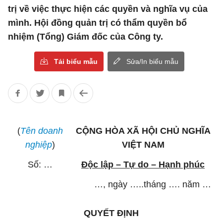
trị về việc thực hiện các quyền và nghĩa vụ của
mình. Hội đồng quản trị có thẩm quyền bổ
nhiệm (Tổng) Giám đốc của Công ty.
Tải biểu mẫu
Sửa/In biểu mẫu
(
Tên doanh
CỘNG HÒA XÃ HỘI CHỦ NGHĨA
nghiệp
)
VIỆT NAM
Số: …
Độc lập – Tự do – Hạnh phúc
…, ngày …..tháng …. năm …
QUYẾT ĐỊNH