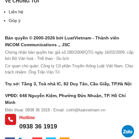
VỀ CHÚNG TÔI
- Bổ nhiệm, miễn nhiệm, bãi nhiệm các chức danh
Liên hệ
quản lý trong công ty, trừ các chức danh thuộc thẩm
Góp ý
quyền của
Hội đồng quản trị / Hội đồng thành viên
;
Bản quyền © 2000-2026 bởi LuatVietnam - Thành viên
- Ký kết hợp đồng nhân danh công ty, trừ trường
INCOM Communications ., JSC
hợp thuộc thẩm quyền của Chủ tịch
Hội đồng quản
Chứng nhận bản quyền tác giả số 280/2009/QTG ngày 16/02/2009, cấp
trị / Hội đồng thành viên
;
bởi Bộ Văn hoá - Thể thao - Du lịch
Cơ quan chủ quản: Công ty Cổ phần Truyền thông Luật Việt Nam. Chịu
- Kiến nghị phương án cơ cấu tổ chức công ty;
trách nhiệm: Ông Trần Văn Trí
- Trình báo cáo quyết toán tài chính hằng năm lên
Trụ sở: Tầng 3, Toà nhà IC, 82 Duy Tân, Cầu Giấy, TP.Hà Nội
Hội đồng quản trị / Hội đồng thành viên
;
VPĐD: 648 Nguyễn Kiệm, Phường Đức Nhuận, TP. Hồ Chí
Minh
- Kiến nghị phương án sử dụng lợi nhuận hoặc xử
Điện thoại: 0938 36 1919 - Email:
cskh@luatvietnam.vn
lý lỗ trong kinh doanh;
Hotline
- Tuyển dụng lao động;
0938 36 1919
- Quyền và nghĩa vụ khác được quy định tại Điều lệ