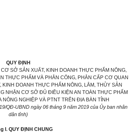
QUY ĐỊNH
 CƠ SỞ SẢN XUẤT, KINH DOANH THỰC PHẨM NÔNG,
OÀN THỰC PHẨM VÀ PHÂN CÔNG, PHÂN CẤP CƠ QUAN
T, KINH DOANH THỰC PHẨM NÔNG, LÂM, THỦY SẢN
G NHẬN CƠ SỞ ĐỦ ĐIỀU KIỆN AN TOÀN THỰC PHẨM
 NÔNG NGHIỆP VÀ PTNT TRÊN ĐỊA BÀN TỈNH
2019/QĐ-UBND ngày 06 tháng 9 năm 2019 của Ủy ban nhân
dân tỉnh)
g I.
QUY ĐỊNH CHUNG