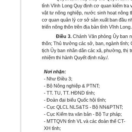
tỉnh Vĩnh Long Quy định cơ quan kiểm tra 
vật tư nông nghiệp, nước sinh hoạt nông 
cơ quan quản lý cơ sở sản xuất ban đầu n
triển nông thôn trên địa bàn tỉnh Vĩnh Long.
Điều 3.
Chánh Văn phòng Ủy ban nh
thôn; Thủ trưởng các sở, ban, ngành tỉnh;
tịch Ủy ban nhân dân các xã, phường, thị t
nhiệm thi hành Quyết định này./.
Nơi nhận:
- Như Điều 3;
- Bộ Nông nghiệp & PTNT;
- TT. TU, TT. HĐND tỉnh;
- Đoàn đại biểu Quốc hội tỉnh;
- Cục QLCL NLS&TS - Bộ NN&PTNT;
- Cục Kiểm tra văn bản - Bộ Tư pháp;
- MTTQVN tỉnh VL và các đoàn thể CT-
XH tỉnh;