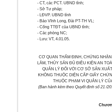
- CT, các PCT. UBND tỉnh;
- Sở Tư pháp;
- LĐVP. UBND tỉnh
- Báo Vĩnh Long, Đài PT-TH VL;
- Cổng TTĐT của UBND tỉnh;
- Các phòng NC;
- Lưu: VT, 4.01.05.
CƠ QUAN THẨM ĐỊNH, CHỨNG NHẬN
LÂM, THỦY SẢN ĐỦ ĐIỀU KIỆN AN T
QUẢN LÝ ĐỐI VỚI CƠ SỞ SẢN XUẤ
KHÔNG THUỘC DIỆN CẤP GIẤY CHỨN
THUỘC PHẠM VI QUẢN LÝ CỦA
(Ban hành kèm theo Quyết định số 21 /
Chươn