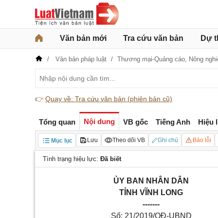
Văn bản mới
Tra cứu văn bản
Dự t
Văn bản pháp luật
Thương mại-Quảng cáo,
Nông nghi
👉
Quay về: Tra cứu văn bản (phiên bản cũ)
Nội dung
Tổng quan
VB gốc
Tiếng Anh
Hiệu 
Lưu
Theo dõi VB
Ghi chú
Báo lỗi
Mục lục
Tình trạng hiệu lực:
Đã biết
ỦY BAN NHÂN DÂN
TỈNH VĨNH LONG
-------
Số: 21/2019/QĐ-UBND