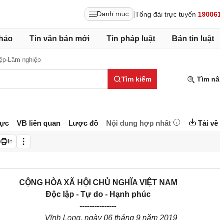
|
Danh mục
Tổng đài trực tuyến
19006
hảo
Tin văn bản mới
Tin pháp luật
Bản tin luật
ệp-Lâm nghiệp
Tìm kiếm
Tìm nâ
lực
VB liên quan
Lược đồ
Nội dung hợp nhất
Tải về
In
CỘNG HÒA XÃ HỘI CHỦ NGHĨA VIỆT NAM
Độc lập - Tự do - Hạnh phúc
---------------
Vĩnh Long, ngày 06 tháng 9 năm 2019