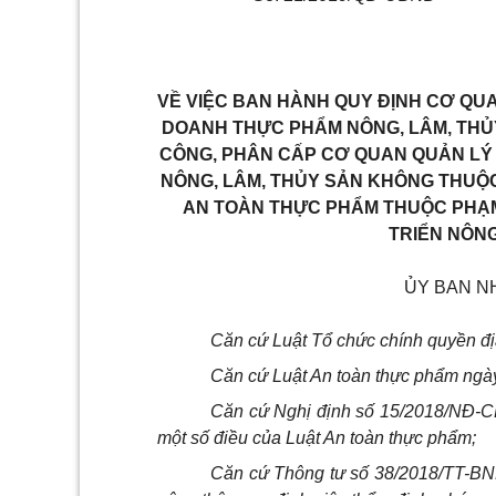
VỀ VIỆC BAN HÀNH QUY ĐỊNH CƠ QU
DOANH THỰC PHẨM NÔNG, LÂM, THỦ
CÔNG, PHÂN CẤP CƠ QUAN QUẢN LÝ 
NÔNG, LÂM, THỦY SẢN KHÔNG THUỘC
AN TOÀN THỰC PHẨM THUỘC PHẠM
TRIỂN NÔNG
ỦY BAN N
Căn cứ Luật Tổ chức chính quyền đ
Căn cứ Luật An toàn thực phẩm ngà
Căn cứ Nghị định số 15/2018/NĐ-CP 
một số điều của Luật An toàn thực phẩm;
Căn cứ Thông tư số 38/2018/TT-BN