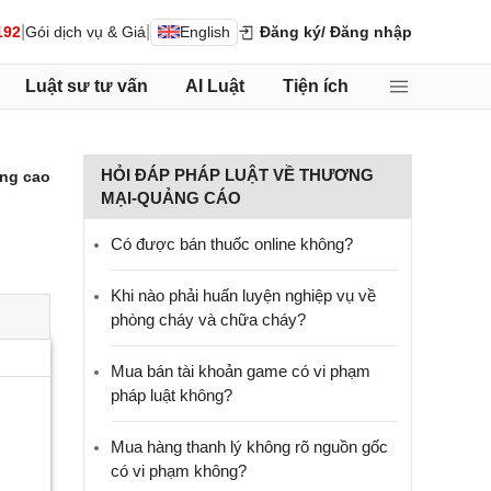
|
|
192
Gói dịch vụ & Giá
English
Đăng ký
/ Đăng nhập
Luật sư tư vấn
AI Luật
Tiện ích
HỎI ĐÁP PHÁP LUẬT VỀ THƯƠNG
ng cao
MẠI-QUẢNG CÁO
Có được bán thuốc online không?
Khi nào phải huấn luyện nghiệp vụ về
phòng cháy và chữa cháy?
Mua bán tài khoản game có vi phạm
pháp luật không?
Mua hàng thanh lý không rõ nguồn gốc
có vi phạm không?