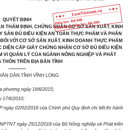
QUYẾT ĐỊNH
Hiệu lực: Đã biết
Tình trạng hiệu lực: Đã biết
AN THẨM ĐỊNH, CHỨNG NHẬN CƠ SỞ SẢN XUẤT, KINH
Y SẢN ĐỦ ĐIỀU KIỆN AN TOÀN THỰC PHẨM VÀ PHÂN
ĐỐI VỚI CƠ SỞ SẢN XUẤT, KINH DOANH THỰC PHẨM
 DIỆN CẤP GIẤY CHỨNG NHẬN CƠ SỞ ĐỦ ĐIỀU KIỆN
 VI QUẢN LÝ CỦA NGÀNH NÔNG NGHIỆP VÀ PHÁT
 THÔN TRÊN ĐỊA BÀN TỈNH
------------
HÂN DÂN TỈNH VĨNH LONG
ịa phương ngày 19/6/2015;
y 17/6/2010;
ngày 02/02/2018 của Chính phủ Quy định chi tiết thi hành
NPTNT ngày 25/12/2018 của Bộ Nông nghiệp và Phát triển