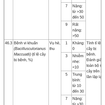
7
Nặng:
từ >30
đến 50
9
Rất
nặng:
>50
46.3
Bệnh vi khuẩn
Vụ hè,
1
Kháng:
Tính tỉ lệ
(Bacillusculorianus
thu
0
cây bị
Maccuatli)
(tỉ lệ cây
bệnh.
3
Nhiễm
bị bệnh, %)
Đánh giá
nhẹ:
toàn bộ số
<10
cây trên 3
5
Trung
lần lặp lại
bình:
từ 10
đến 30
7
Nặng:
từ >30