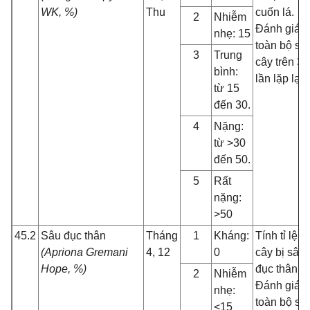
WK, %)
Thu
cuốn lá.
2
Nhiễm
Đánh giá
nhẹ: 15
toàn bộ số
3
Trung
cây trên 3
bình:
lần lặp lại
từ 15
đến 30.
4
Nặng:
từ >30
đến 50.
5
Rất
nặng:
>50
45.2
Sâu đục thân
Tháng
1
Kháng:
Tính tỉ lệ
(Apriona Gremani
4, 12
0
cây bị sâu
Hope, %)
đục thân.
2
Nhiễm
Đánh giá
nhẹ:
toàn bộ số
<15