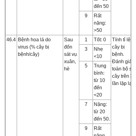
đến 50
9
Rất
nặng:
>50
46.4
Bệnh hoa lá do
Sau
1
Tốt: 0
Tính tỉ lệ
virus (% cây bị
đốn
cây bị
3
Nhẹ
bệnh/cây)
sát vụ
bệnh.
<10
xuân,
Đánh giá
5
Trung
hè
toàn bộ số
bình:
cây trên 3
từ 10
lần lặp lại
đến
<20
7
Nặng:
từ 20
đến 50.
9
Rất
nặng