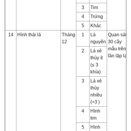
3
Tim
4
Trứng
5
Khác
14
Hình thái lá
Tháng
1
Lá
Quan sát
12
nguyên
30 cây
mẫu trên 3
2
Lá xẻ
lần lặp lại
thùy ít
(≤ 3
khía)
3
Lá xẻ
thùy
nhiều
(>3 )
4
Hình
tim
5
Hình