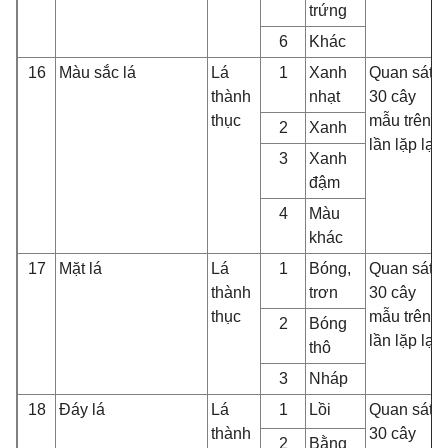
trứng
6
Khác
16
Màu sắc lá
Lá
1
Xanh
Quan sát
thành
nhạt
30 cây
thục
mẫu trên 3
2
Xanh
lần lặp lại
3
Xanh
đậm
4
Màu
khác
17
Mặt lá
Lá
1
Bóng,
Quan sát
thành
trơn
30 cây
thục
mẫu trên 3
2
Bóng
lần lặp lại
thô
3
Nháp
18
Đáy lá
Lá
1
Lồi
Quan sát
thành
30 cây
2
Bằng