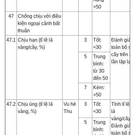
>50
47
Chống chịu với điều
kiện ngoại cảnh bất
thuận
47.1
Chịu hạn (tỉ lệ lá
3
Tốt:
Đánh giá
vàng/cây, %)
<30
toàn bộ số
cây trên 3
5
Trung
lần lặp lại
bình:
từ 30
đến 50
7
Kém:
>50
47.2
Chịu úng (tỉ lệ lá
Vu hè
3
Tốt:
Tính tỉ lệ
vàng, %)
Thu
<30
lá
vàng/cây.
5
Trung
Đánh giá
bình:
toàn bộ số