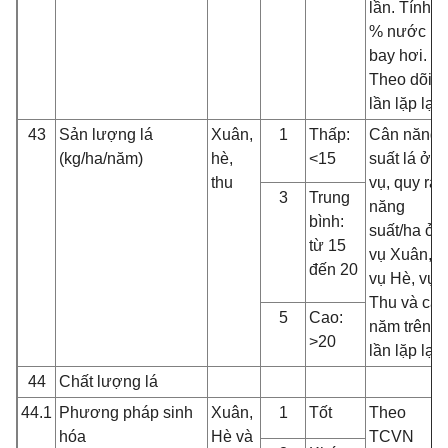
lần. Tính
% nước
bay hơi.
Theo dõi 3
lần lặp lại
43
Sản lượng lá
Xuân,
1
Thấp:
Cân năng
(kg/ha/năm)
hè,
<15
suất lá ở 3
thu
vụ, quy ra
3
Trung
năng
bình:
suất/ha ở
từ 15
vụ Xuân,
đến 20
vụ Hè, vụ
Thu và cả
5
Cao:
năm trên 3
>20
lần lặp lại
44
Chất lượng lá
44.1
Phương pháp sinh
Xuân,
1
Tốt
Theo
hóa
Hè và
TCVN