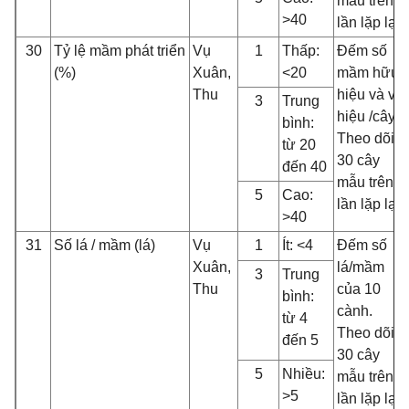
mẫu trên 3
>40
lần lặp lại
30
Tỷ lệ mầm phát triển
Vụ
1
Thấp:
Đếm số
(%)
Xuân,
<20
mầm hữu
Thu
hiệu và vô
3
Trung
hiệu /cây.
bình:
Theo dõi
từ 20
30 cây
đến 40
mẫu trên 3
5
Cao:
lần lặp lại
>40
31
Số lá / mầm (lá)
Vụ
1
Ít: <4
Đếm số
Xuân,
lá/mầm
3
Trung
Thu
của 10
bình:
cành.
từ 4
Theo dõi
đến 5
30 cây
5
Nhiều:
mẫu trên 3
>5
lần lặp lại