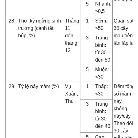
5
Nhanh:
>0,5
28
Thời kỳ ngừng sinh
Tháng
1
Sớm:
Quan sát
trưởng (cành tắt
11
>50
30 cây
búp, %)
đến
mẫu trên 3
3
Trung
tháng
lần lặp lại
bình:
12
từ 30
đến 50
5
Muộn:
<30
29
Tỷ lệ nảy mầm (%)
Vụ
1
Thấp:
Đếm tổng
Xuân,
<30
số mầm
Thu
này,
3
Trung
không
bình:
nảy/cây.
từ 30
Theo dõi
đến 40
30 cây
5
Cao: