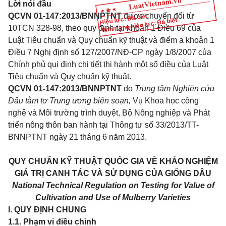
Lời nói đầu
QCVN 01-147:2013/BNNPTNT
được chuyển đổi từ
Hiệu lực: Đã biết
Tình trạng hiệu lực: Đã biết
10TCN 328-98, theo quy định tại khoản 1 Điều 69 của
Luật Tiêu chuẩn và Quy chuẩn kỹ thuật và điểm a khoản 1
Điều 7 Nghị định số 127/2007/NĐ-CP ngày 1/8/2007 của
Chính phủ qui định chi tiết thi hành một số điều của Luật
Tiêu chuẩn và Quy chuẩn kỹ thuật.
QCVN 01-147:2013/BNNPTNT
do
Trung tâm Nghiên cứu
Dâu tằm tơ Trung ương biên soạn,
Vụ Khoa học công
nghệ và Môi trường trình duyệt, Bộ Nông nghiệp và Phát
triển nông thôn ban hành tại Thông tư số 33/2013/TT-
BNNPTNT ngày 21 tháng 6 năm 2013.
QUY CHUẨN KỸ THUẬT QUỐC GIA VỀ KHẢO NGHIỆM
GIÁ TRỊ CANH TÁC VÀ SỬ DỤNG CỦA GIỐNG DÂU
National Technical Regulation on Testing for Value of
Cultivation and Use of Mulberry Varieties
I. QUY ĐỊNH CHUNG
1.1. Phạm vi điều chỉnh