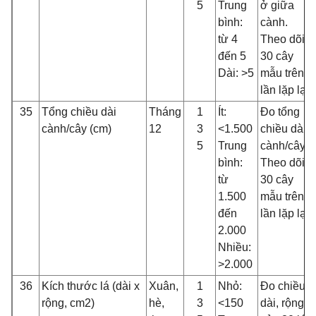
5
Trung
ở giữa
bình:
cành.
từ 4
Theo dõi
đến 5
30 cây
Dài: >5
mẫu trên 3
lần lặp lại
35
Tổng chiều dài
Tháng
1
Ít:
Đo tổng
cành/cây (cm)
12
3
<1.500
chiều dài
5
Trung
cành/cây.
bình:
Theo dõi
từ
30 cây
1.500
mẫu trên 3
đến
lần lặp lại
2.000
Nhiều:
>2.000
36
Kích thước lá (dài x
Xuân,
1
Nhỏ:
Đo chiều
rộng, cm2)
hè,
3
<150
dài, rộng