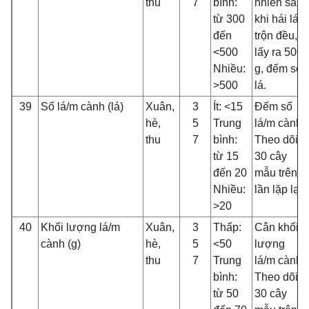
thu
7
bình:
nhiên sau
từ 300
khi hái lá,
đến
trộn đều,
<500
lấy ra 500
Nhiều:
g, đếm số
>500
lá.
39
Số lá/m cành (lá)
Xuân,
3
Ít: <15
Đếm số
hè,
5
Trung
lá/m cành.
thu
7
bình:
Theo dõi
từ 15
30 cây
đến 20
mẫu trên 3
Nhiều:
lần lặp lại
>20
40
Khối lượng lá/m
Xuân,
3
Thấp:
Cân khối
cành (g)
hè,
5
<50
lượng
thu
7
Trung
lá/m cành.
bình:
Theo dõi
từ 50
30 cây