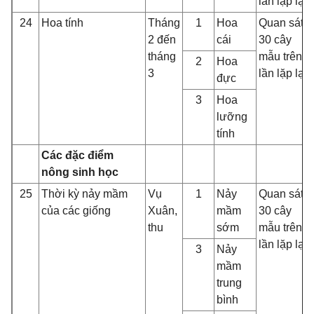
lần lặp lại
24
Hoa tính
Tháng
1
Hoa
Quan sát
2 đến
cái
30 cây
tháng
mẫu trên 3
2
Hoa
3
lần lặp lại
đực
3
Hoa
lưỡng
tính
Các đặc điểm
nông sinh học
25
Thời kỳ nảy mầm
Vụ
1
Nảy
Quan sát
của các giống
Xuân,
mầm
30 cây
thu
sớm
mẫu trên 3
lần lặp lại
3
Nảy
mầm
trung
bình