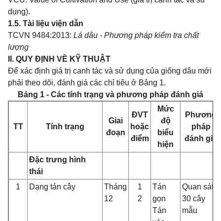
dụng).
1.5. Tài liệu viện dẫn
TCVN 9484:2013:
Lá dâu - Phương pháp kiểm tra chất
lượng
II. QUY ĐỊNH VỀ KỸ THUẬT
Để xác định giá trị canh tác và sử dụng của giống dâu mới
phải theo dõi, đánh giá các chỉ tiêu ở Bảng 1.
Bảng 1 - Các tính trạng và phương pháp đánh giá
Mức
ĐVT
Phương
Giai
độ
TT
Tính trạng
hoặc
pháp
đoạn
biểu
điểm
đánh giá
hiện
Đặc trưng hình
thái
1
Dạng tán cây
Tháng
1
Tán
Quan sát
12
2
gọn
30 cây
Tán
mẫu