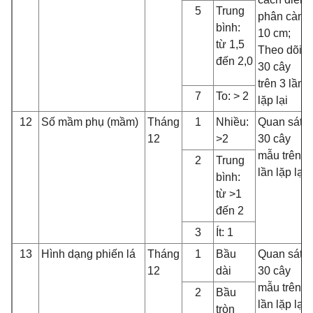
5
Trung
phân cành
bình:
10 cm;
từ 1,5
Theo dõi
đến 2,0
30 cây
trên 3 lần
7
To: > 2
lặp lại
12
Số mầm phụ (mầm)
Tháng
1
Nhiều:
Quan sát
12
>2
30 cây
mẫu trên 3
2
Trung
lần lặp lại
bình:
từ >1
đến 2
3
Ít: 1
13
Hình dạng phiến lá
Tháng
1
Bầu
Quan sát
12
dài
30 cây
mẫu trên 3
2
Bầu
lần lặp lại
tròn