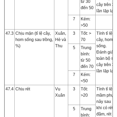
từ 30
cây trên 3
đến 50
lần lặp lại
7
Kém:
>50
47.3
Chịu mặn (tỉ lệ cây,
Xuân,
3
Tốt: >
Tính tỉ lệ
hom sống sau trồng,
Hè và
70
cây, hom
%)
Thu
sống.
5
Trung
Đánh giá
bình:
toàn bộ số
từ 50
cây trên 3
đến 70
lần lặp lại
7
Kém:
<50
47.4
Chịu rét
Vụ
3
Tốt:
Tính tỉ lệ
Xuân
>20
mầm phụ
nảy sau
khi có rét
5
Trung
đậm, rét
bình: