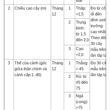
xòe
2
Chiều cao cây (m)
Tháng
1
Thấp:
Đo từ cổ
12
<1,5
rễ đến
đỉnh sinh
2
Trung
trưởng
bình:
cao nhất.
từ 1,5
Theo dõi
đến 2,0
30 cây
3
Cao:
mẫu trên 3
>2,0
lần lặp lại
3
Thế của cành (góc
Tháng
1
Thẳng:
Đo 30 cây
giữa thân chính và
12
< 45
mẫu trên 3
cành cấp 1, độ)
lần lặp lại.
2
Rủ: từ
45 đến
75
3
Ngả
(cong):
>75