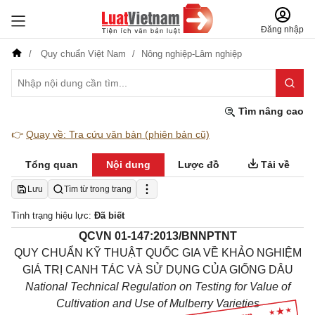
Đăng nhập
Quy chuẩn Việt Nam
Nông nghiệp-Lâm nghiệp
Tìm nâng cao
👉
Quay về: Tra cứu văn bản (phiên bản cũ)
Tổng quan
Nội dung
Lược đồ
Tải về
Lưu
Tìm từ trong trang
Tình trạng hiệu lực:
Đã biết
QCVN 01-147:2013/BNNPTNT
QUY CHUẨN KỸ THUẬT QUỐC GIA VỀ KHẢO NGHIỆM
GIÁ TRỊ CANH TÁC VÀ SỬ DỤNG CỦA GIỐNG DÂU
National Technical Regulation on Testing for Value of
Cultivation and Use of Mulberry Varieties