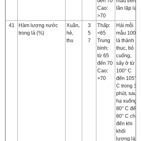
đến 70
mẫu trên 3
Cao:
lần lặp lại.
>70
41
Hàm lượng nước
Xuân,
3
Thấp:
Hái mỗi
trong lá (%)
hè,
5
<65
mẫu 100 g
thu
7
Trung
lá thành
bình:
thục, bỏ
từ 65
cuống,
đến 70
sấy ở từ
Cao:
100° C
>70
đến 105°
C trong 30
phút, sau
hạ xuống
80° C đến
60° C cho
đến khi
khối
lượng lá