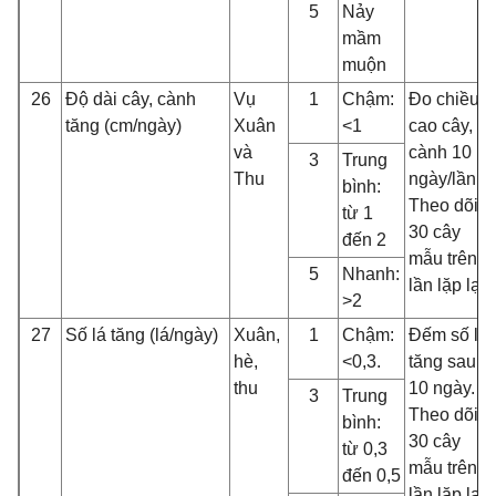
5
Nảy
mầm
muộn
26
Độ dài cây, cành
Vụ
1
Chậm:
Đo chiều
tăng (cm/ngày)
Xuân
<1
cao cây,
và
cành 10
3
Trung
Thu
ngày/lần.
bình:
Theo dõi
từ 1
30 cây
đến 2
mẫu trên 3
5
Nhanh:
lần lặp lại
>2
27
Số lá tăng (lá/ngày)
Xuân,
1
Chậm:
Đếm số lá
hè,
<0,3.
tăng sau
thu
10 ngày.
3
Trung
Theo dõi
bình:
30 cây
từ 0,3
mẫu trên 3
đến 0,5
lần lặp lại