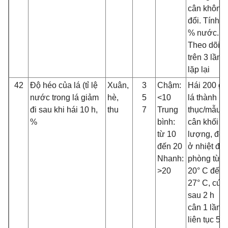
cân không
đổi. Tính
% nước.
Theo dõi
trên 3 lần
lặp lại
42
Độ héo của lá (tỉ lệ
Xuân,
3
Chậm:
Hái 200 g
nước trong lá giảm
hè,
5
<10
lá thành
đi sau khi hái 10 h,
thu
7
Trung
thục/mẫu,
%
bình:
cân khối
từ 10
lượng, để
đến 20
ở nhiệt độ
Nhanh:
phòng từ
>20
20° C đến
27° C, cứ
sau 2 h
cân 1 lần,
liên tục 5