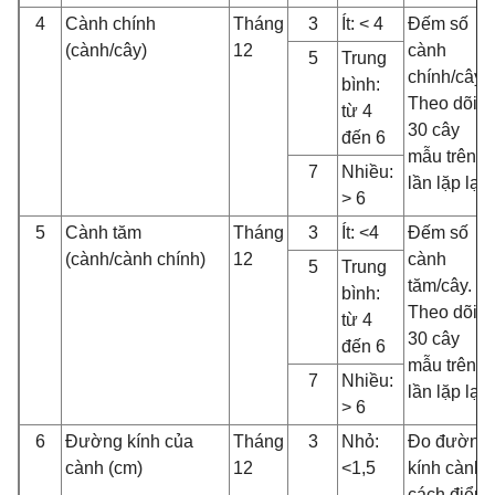
4
Cành chính
Tháng
3
Ít: < 4
Đếm số
(cành/cây)
12
cành
5
Trung
chính/cây.
bình:
Theo dõi
từ 4
30 cây
đến 6
mẫu trên 3
7
Nhiều:
lần lặp lại
> 6
5
Cành tăm
Tháng
3
Ít: <4
Đếm số
(cành/cành chính)
12
cành
5
Trung
tăm/cây.
bình:
Theo dõi
từ 4
30 cây
đến 6
mẫu trên 3
7
Nhiều:
lần lặp lại
> 6
6
Đường kính của
Tháng
3
Nhỏ:
Đo đường
cành (cm)
12
<1,5
kính cành
cách điểm