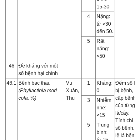
15-30
4
Nặng:
từ >30
đến 50.
5
Rất
nặng:
>50
46
Đề kháng với một
số bệnh hại chính
46.1
Bệnh bạc thau
Vụ
1
Kháng:
Đếm số lá
(Phyllactinia mori
Xuân,
0
bị bệnh,
cola, %)
Thu
cấp bệnh
3
Nhiễm
của từng
nhẹ:
lá/cây.
<15
Tính chỉ
5
Trung
số bệnh, tỉ
bình:
lệ lá bệnh.
từ 15