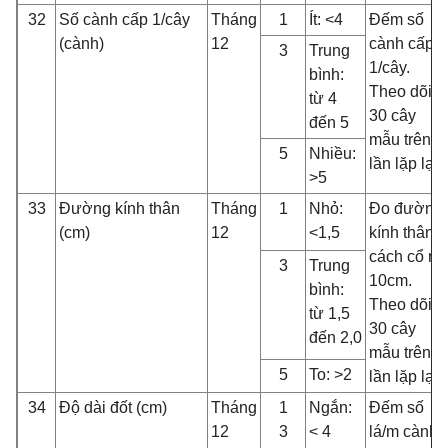
32
Số cành cấp 1/cây
Tháng
1
Ít: <4
Đếm số
(cành)
12
cành cấp
3
Trung
1/cây.
bình:
Theo dõi
từ 4
30 cây
đến 5
mẫu trên 3
5
Nhiều:
lần lặp lại
>5
33
Đường kính thân
Tháng
1
Nhỏ:
Đo đường
(cm)
12
<1,5
kính thân
cách cổ rễ
3
Trung
10cm.
bình:
Theo dõi
từ 1,5
30 cây
đến 2,0
mẫu trên 3
5
To: >2
lần lặp lại
34
Độ dài đốt (cm)
Tháng
1
Ngắn:
Đếm số
12
3
< 4
lá/m cành