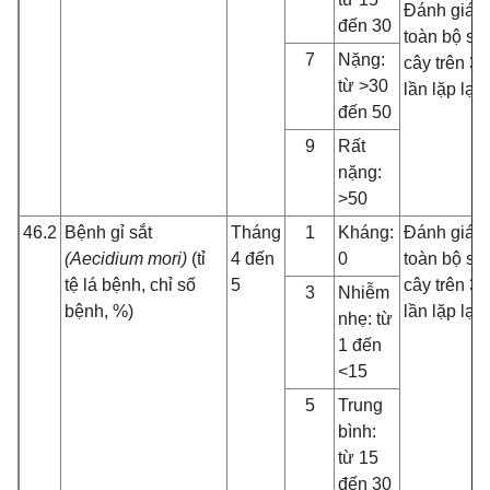
Đánh giá
đến 30
toàn bộ số
7
Nặng:
cây trên 3
từ >30
lần lặp lại.
đến 50
9
Rất
nặng:
>50
46.2
Bệnh gỉ sắt
Tháng
1
Kháng:
Đánh giá
(Aecidium mori)
(tỉ
4 đến
0
toàn bộ số
tệ lá bệnh, chỉ số
5
cây trên 3
3
Nhiễm
bệnh, %)
lần lặp lại
nhẹ: từ
1 đến
<15
5
Trung
bình:
từ 15
đến 30