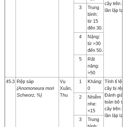
cây trên 3
3
Trung
lần lặp lại
bình:
từ 15
đến 30.
4
Nặng:
từ >30
đến 50.
5
Rất
nặng:
>50
45.3
Rệp sáp
Vụ
1
Kháng:
Tính tỉ lệ
(Anomoneura mori
Xuân,
0
cây bị rệp.
Schworz, %)
Thu
Đánh giá
2
Nhiễm
toàn bộ số
nhẹ:
cây trên 3
<15
lần lặp lại
3
Trung
bình: