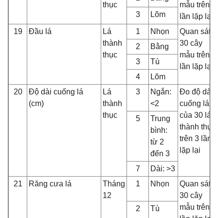
thục
mẫu trên 3
3
Lõm
lần lặp lại
19
Đầu lá
Lá
1
Nhọn
Quan sát
thành
30 cây
2
Bằng
thục
mẫu trên 3
3
Tù
lần lặp lại
4
Lõm
20
Độ dài cuống lá
Lá
3
Ngắn:
Đo độ dài
(cm)
thành
<2
cuống lá
thục
của 30 lá
5
Trung
thành thục
bình:
trên 3 lần
từ 2
lặp lại
đến 3
7
Dài: >3
21
Răng cưa lá
Tháng
1
Nhọn
Quan sát
12
30 cây
mẫu trên 3
2
Tù