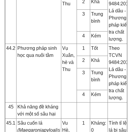
2
Khá
Thu
9484:2013
Lá dâu -
3
Trung
Phương
bình
pháp kiểm
tra chất
4
Kém
lượng.
44.2
Phương pháp sinh
Vụ
1
Tốt
Theo
học qua nuôi tằm
Xuân,
TCVN
2
Khá
hè và
9484:2013
Thu
Lá dâu -
3
Trung
Phương
bình
pháp kiểm
tra chất
4
Kém
lượng.
45
Khả năng đề kháng
với một số sâu hại
45.1
Sâu cuốn lá
Vu
1
Kháng:
Tính tỉ lệ
(Maegaroniapyloalis
Hè,
0
lá bị sâu