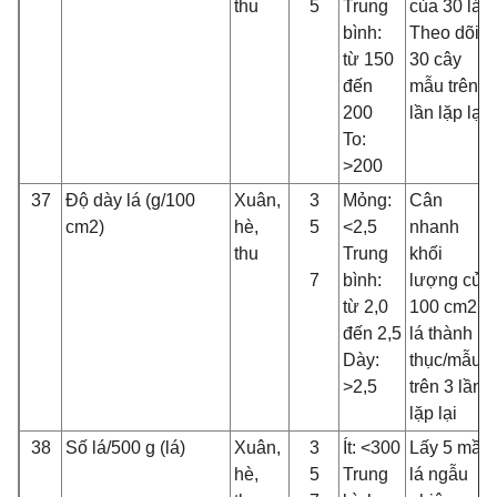
thu
5
Trung
của 30 lá.
bình:
Theo dõi
từ 150
30 cây
đến
mẫu trên 3
200
lần lặp lại
To:
>200
37
Độ dày lá (g/100
Xuân,
3
Mỏng:
Cân
cm2)
hè,
5
<2,5
nhanh
thu
Trung
khối
7
bình:
lượng của
từ 2,0
100 cm2
đến 2,5
lá thành
Dày:
thục/mẫu
>2,5
trên 3 lần
lặp lại
38
Số lá/500 g (lá)
Xuân,
3
Ít: <300
Lấy 5 mầu
hè,
5
Trung
lá ngẫu