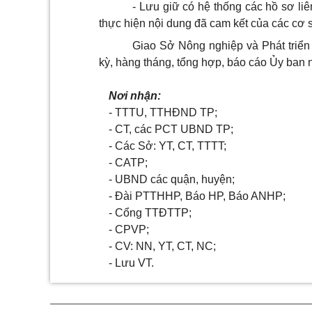
- Lưu giữ có hệ thống các hồ sơ liê
thực hiện nội dung đã cam kết của các cơ 
Giao
Sở
Nông nghiệp và Phát triển 
kỳ, hàng tháng, tổng hợp, báo cáo
Ủy ban
n
Nơi nhận:
- TTTU, TTHĐND TP;
- CT, các PCT UBND TP;
- Các Sở: YT, CT, TTTT;
- CATP;
- UBND các quận, huyện;
- Đài PTTHHP, Báo HP, Báo ANHP;
- Cổng TTĐTTP;
- CPVP;
- CV: NN, YT, CT, NC;
- Lưu VT.