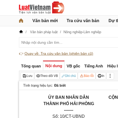
Văn bản mới
Tra cứu văn bản
Dự t
Văn bản pháp luật
Nông nghiệp-Lâm nghiệp
👉
Quay về: Tra cứu văn bản (phiên bản cũ)
Nội dung
Tổng quan
VB gốc
Tiếng Anh
Hiệu 
Lưu
Theo dõi VB
Ghi chú
Báo lỗi
In
Tình trạng hiệu lực:
Đã biết
ỦY BAN NHÂN DÂN
CỘN
THÀNH PHỐ HẢI PHÒNG
-------
Số: 10/CT-UBND