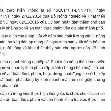
n
khai thực hiện Thông tư số 45/2014/TT-BNNPTNT ngày
NNPTNT
ngày
27/12/2014
của
Bộ Nông nghiệp và Phát triển
BND
ngày 02/11/2015 của
Ủy ban
nhân dân thành phố ban
 lý nhà nước về an toàn thực phẩm trên địa bàn thành phố.
c quy định của pháp luật về đảm bảo chất lượng vật tư nông
 sản; hướng dẫn áp dụng các quy
trình
sản xuất đảm bảo an
i, nuôi trồng và khai thác thủy sản cho người dân để hình
àn;
môn ngành Nông nghiệp và Phát triển nông thôn trong việc
hạm vi quản lý theo phân cấp, tránh chồng chéo hoặc bỏ sót.
ạm về an toàn thực phẩm, buộc dừng hoạt động cơ sở bị xếp
ện bắt buộc phải đăng ký kinh doanh mà chưa có giấy chứng
 pháp luật.
cấp xã trong việc thực hiện thống kê,
tổ chức
cho các cơ
sở
bảo an toàn thực
phẩm
và tiến hành kiểm tra việc thực hiện