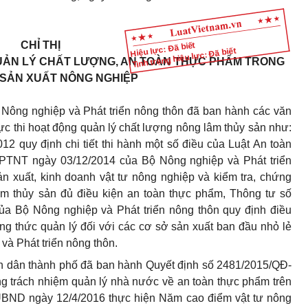
CHỈ THỊ
Hiệu lực: Đã biết
Tình trạng hiệu lực: Đã biết
UẢN LÝ CHẤT LƯỢNG, AN TOÀN THỰC PHẨM TRONG
 SẢN XUẤT NÔNG NGHIỆP
 Nông nghiệp và Phát triển nông thôn đã ban hành các văn
c thi hoạt động quản lý chất lượng nông lâm thủy sản như:
2 quy định chi tiết thi hành một số điều của Luật An toàn
NPTNT ngày 03/12/2014 của Bộ Nông nghiệp và
Phát triển
ản xuất, kinh doanh vật tư nông nghiệp và kiểm tra, chứng
âm thủy sản đủ điều kiện an toàn thực phẩm, Thông tư số
 Bộ Nông nghiệp và Phát triển nông thôn quy định điều
g thức quản lý đối với các cơ sở sản xuất ban đầu nhỏ lẻ
và Phát triển nông thôn.
 dân thành phố đã ban hành Quyết định số 2481/2015/QĐ-
 trách nhiệm quản lý nhà nước về an toàn thực phẩm trên
UBND ngày 12/4/2016 thực hiện Năm cao điểm vật tư nông