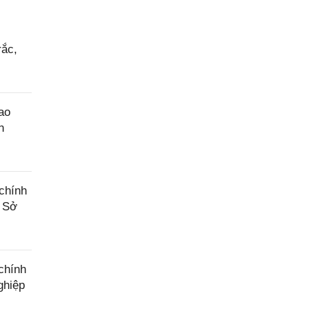
rắc,
ao
n
chính
a Sở
chính
ghiệp