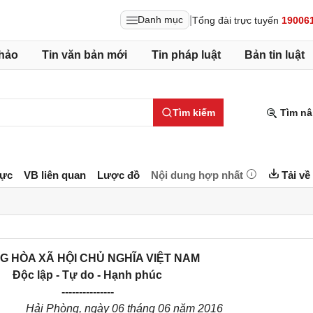
|
Danh mục
Tổng đài trực tuyến
19006
hảo
Tin văn bản mới
Tin pháp luật
Bản tin luật
Tìm kiếm
Tìm nâ
lực
VB liên quan
Lược đồ
Nội dung hợp nhất
Tải về
G HÒA XÃ HỘI CHỦ NGHĨA VIỆT NAM
Độc lập - Tự do - Hạnh phúc
---------------
Hải Phòng, ngày
06
tháng
0
6 năm 2016