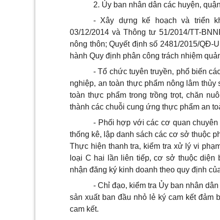
2.
Ủy ban
nhân dân các huyện, quậ
- Xây dựng kế hoạch và triển 
03/12/2014 và Thông tư 51/2014/TT-B
nông thôn; Quyết định số 2481/2015/QĐ-
U
hành Quy định phân công trách nhiệm quản
- Tổ chức tuyên truyền, phổ biến cá
nghiệp, an toàn thực phẩm nông lâm thủy
toàn thực phẩm trong trồng trọt, chăn nuô
thành các chuỗi cung ứng thực phẩm an to
-
Phối hợp
với các cơ quan chuyên 
thống kê, lập danh sách các cơ sở thuộc p
Thực hiện thanh tra, kiểm tra xử lý vi ph
loại C hai lần liên tiếp, cơ sở thuộc di
nhận đăng ký kinh doanh theo quy định của
- Chỉ đạo, kiểm tra
Ủy ban
nhân dân 
sản xuất ban đầu nhỏ lẻ ký cam kết đảm 
cam kết.