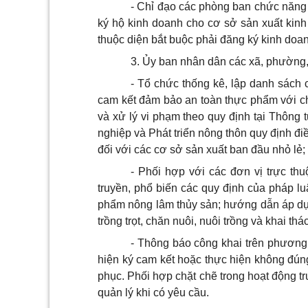
- Chỉ đạo các phòng ban chức năng
ký hộ kinh doanh cho cơ
sở
sản xuất kinh
thuộc diện bắt buộc phải đăng ký kinh doa
3.
Ủy ban
nhân dân các xã, phường, 
- Tổ chức thống kê, lập danh sách
cam kết đảm bảo an toàn thực phẩm
với
ch
và
xử lý
vi phạm theo quy định tại Thông
nghiệp và Phát triển nông thôn quy định đ
đối với các cơ
sở
sản xuất ban đầu nhỏ lẻ;
- Phối hợp với các
đơn vị
trực th
truyền, phổ biến các quy định của pháp lu
phẩm nông lâm thủy sản; hướng dẫn áp dụn
trồng trọt, chăn nuôi, nuôi trồng và khai th
- Thông báo công khai trên phương
hiện ký cam kết hoặc thực hiện không đún
phục. Phối hợp chặt chẽ trong hoạt động t
quản lý
khi có yêu cầu.