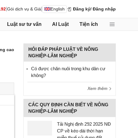
|
|
192
Gói dịch vụ & Giá
English
Đăng ký
/ Đăng nhập
Luật sư tư vấn
AI Luật
Tiện ích
HỎI ĐÁP PHÁP LUẬT VỀ NÔNG
ng cao
NGHIỆP-LÂM NGHIỆP
Có được chăn nuôi trong khu dân cư
không?
Xem thêm
CÁC QUY ĐỊNH CẦN BIẾT VỀ NÔNG
NGHIỆP-LÂM NGHIỆP
Tải Nghị định 292 2025 NĐ
CP về kéo dài thời hạn
miễn thuế sử dụng đất