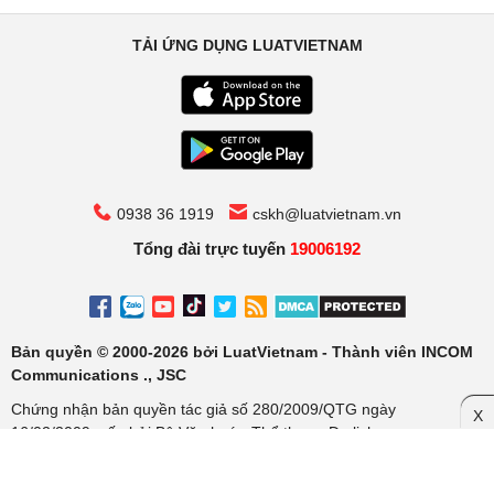
TẢI ỨNG DỤNG LUATVIETNAM
0938 36 1919
cskh@luatvietnam.vn
Tổng đài trực tuyến
19006192
Bản quyền © 2000-2026 bởi LuatVietnam - Thành viên INCOM
Communications ., JSC
Chứng nhận bản quyền tác giả số 280/2009/QTG ngày
X
16/02/2009, cấp bởi Bộ Văn hoá - Thể thao - Du lịch
Cơ quan chủ quản: Công ty Cổ phần Truyền thông Luật Việt Nam.
Chịu trách nhiệm: Ông Trần Văn Trí