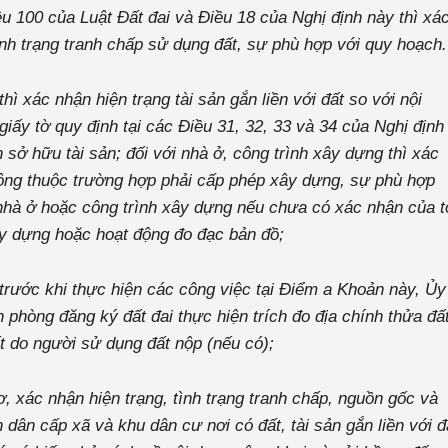
ều 100 của Luật Đất đai và Điều 18 của Nghị định này thì xá
ình trạng tranh chấp sử dụng đất, sự phù hợp với quy hoạch.
hì xác nhận hiện trạng tài sản gắn liền với đất so với nội
iấy tờ quy định tại các Điều 31, 32, 33 và 34 của Nghị định
 sở hữu tài sản; đối với nhà ở, công trình xây dựng thì xác
không thuộc trường hợp phải cấp phép xây dựng, sự phù hợp
nhà ở hoặc công trình xây dựng nếu chưa có xác nhận của t
y dựng hoặc hoạt động đo đạc bản đồ;
trước khi thực hiện các công việc tại Điểm a Khoản này, Ủy
phòng đăng ký đất đai thực hiện trích đo địa chính thửa đấ
ất do người sử dụng đất nộp (nếu có);
ơ, xác nhận hiện trạng, tình trạng tranh chấp, nguồn gốc và
 dân cấp xã và khu dân cư nơi có đất, tài sản gắn liền với đ