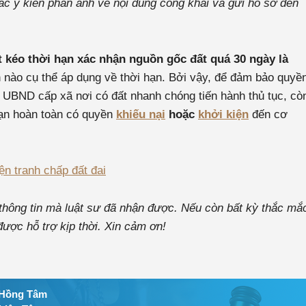
các ý kiến phản ánh về nội dung công khai và gửi hồ sơ đến
 kéo thời hạn xác nhận nguồn gốc đất quá 30 ngày là
nào cụ thể áp dụng về thời hạn. Bởi vậy, để đảm bảo quyề
UBND cấp xã nơi có đất nhanh chóng tiến hành thủ tục, cò
bạn hoàn toàn có quyền
khiếu nại
hoặc
khởi kiện
đến cơ
iện tranh chấp đất đai
 thông tin mà luật sư đã nhận được. Nếu còn bất kỳ thắc mắ
ược hỗ trợ kịp thời. Xin cảm ơn!
Hồng Tâm