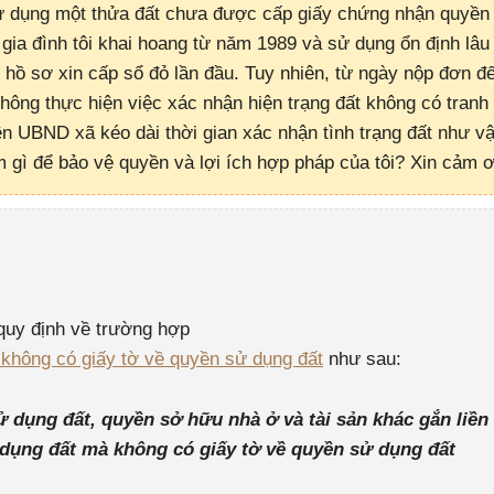
 sử dụng một thửa đất chưa được cấp giấy chứng nhận quyền
gia đình tôi khai hoang từ năm 1989 và sử dụng ổn định lâu
m hồ sơ xin cấp sổ đỏ lần đầu. Tuy nhiên, từ ngày nộp đơn đ
ông thực hiện việc xác nhận hiện trạng đất không có tranh
ên UBND xã kéo dài thời gian xác nhận tình trạng đất như v
m gì để bảo vệ quyền và lợi ích hợp pháp của tôi? Xin cảm ơ
uy định về trường hợp
 không có giấy tờ về quyền sử dụng đất
như sau:
 dụng đất, quyền sở hữu nhà ở và tài sản khác gắn liền
 dụng đất mà không có giấy tờ về quyền sử dụng đất