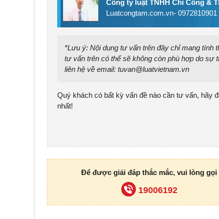
Công ty luật TNHH Chí Công & 
Luatcongtam.com.vn- 0972810901
*Lưu ý: Nội dung tư vấn trên đây chỉ mang tính
tư vấn trên có thể sẽ không còn phù hợp do sự t
liên hệ về email:
tuvan@luatvietnam.vn
Quý khách có bất kỳ vấn đề nào cần tư vấn, hãy đ
nhất!
Để được giải đáp thắc mắc, vui lòng gọi
19006192