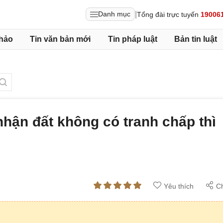
|
Danh mục
Tổng đài trực tuyến
19006
hảo
Tin văn bản mới
Tin pháp luật
Bản tin luật
hận đất không có tranh chấp thì
Yêu thích
Ch