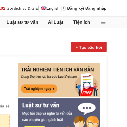
|
|
192
Gói dịch vụ & Giá
English
Đăng ký
/ Đăng nhập
Luật sư tư vấn
AI Luật
Tiện ích
+ Tạo câu hỏi
ia sẻ