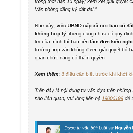
trong thời hạn 15 ngày; xem xét giải quyết 
Văn phòng đăng ký đất đai.”
Như vậy,
việc UBND cấp xã nơi bạn có đất
không hợp lý
nhưng cũng chưa có quy định 
lợi của mình thì bạn nên
làm đơn kiến nghị
trường hợp vẫn không được giải quyết thì 
quan chức năng có thẩm quyền.
Xem thêm
:
8 điều cần biết trước khi khởi k
Trên đây là nội dung tư vấn dựa trên những
nào liên quan, vui lòng liên hệ
19006199
để đ
Được tư vấn bởi:
Luật sư
Nguyễn 