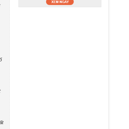
c
ổ
t
ất