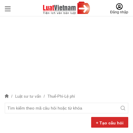
Đăng nhập
Luật sư tư vấn
Thuế-Phí-Lệ phí
+ Tạo câu hỏi