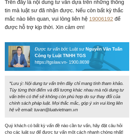
Trên đây là nội dung tư vấn dựa trên những thông
tin mà luật sư đã nhận được. Nếu còn bất kỳ thắc
mắc nào liên quan, vui lòng liên hệ
19006192
để
được hỗ trợ kịp thời. Xin cảm ơn!
Được tư vấn bởi:
Luật sư
Nguyễn Văn Tuấn
Công ty Luật TNHH TGS
https://tgslaw.vn- 1900.8698
*Lưu ý: Nội dung tư vấn trên đây chỉ mang tính tham khảo.
Tùy từng thời điểm và đối tượng khác nhau mà nội dung tư
vấn trên có thể sẽ không còn phù hợp do sự thay đổi của
chính sách pháp luật. Mọi thắc mắc, góp ý xin vui lòng liên
hệ về email:
tuvan@luatvietnam.vn
Quý khách có bất kỳ vấn đề nào cần tư vấn, hãy đặt câu hỏi
cho các luật sư để được tư vấn một cách nhanh chóng nhất!