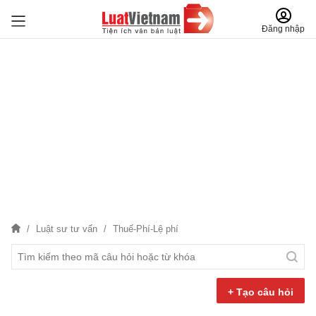
Đăng nhập
Luật sư tư vấn
Thuế-Phí-Lệ phí
+ Tạo câu hỏi