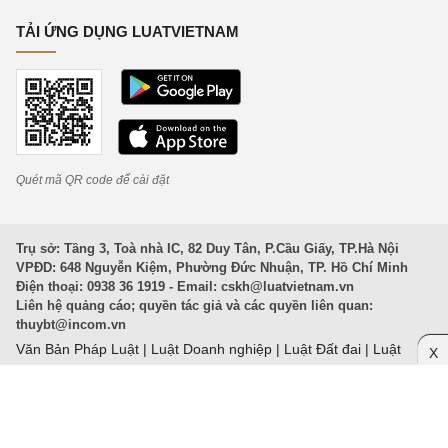
TẢI ỨNG DỤNG LUATVIETNAM
Quét mã QR code để cài đặt
Trụ sở: Tầng 3, Toà nhà IC, 82 Duy Tân, P.Cầu Giấy, TP.Hà Nội
VPĐD: 648 Nguyễn Kiệm, Phường Đức Nhuận, TP. Hồ Chí Minh
Điện thoại: 0938 36 1919 - Email:
cskh@luatvietnam.vn
Liên hệ quảng cáo; quyền tác giả và các quyền liên quan:
thuybt@incom.vn
Văn Bản Pháp Luật
|
Luật Doanh nghiệp
|
Luật Đất đai
|
Luật
X
Hình sự 2015