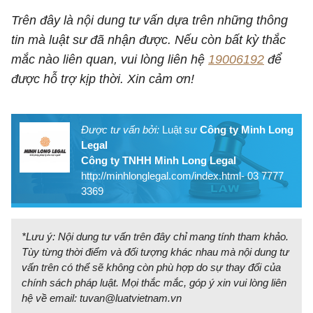
Trên đây là nội dung tư vấn dựa trên những thông
tin mà luật sư đã nhận được. Nếu còn bất kỳ thắc
mắc nào liên quan, vui lòng liên hệ
19006192
để
được hỗ trợ kịp thời. Xin cảm ơn!
Được tư vấn bởi:
Luật sư
Công ty Minh Long
Legal
Công ty TNHH Minh Long Legal
http://minhlonglegal.com/index.html- 03 7777
3369
*Lưu ý: Nội dung tư vấn trên đây chỉ mang tính tham khảo.
Tùy từng thời điểm và đối tượng khác nhau mà nội dung tư
vấn trên có thể sẽ không còn phù hợp do sự thay đổi của
chính sách pháp luật. Mọi thắc mắc, góp ý xin vui lòng liên
hệ về email:
tuvan@luatvietnam.vn