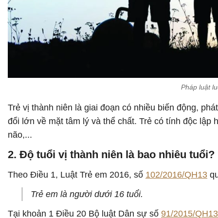
Pháp luật lu
Trẻ vị thành niên là giai đoạn có nhiều biến động, phá
đổi lớn về mặt tâm lý và thể chất. Trẻ có tính độc lập
não,...
2. Độ tuổi vị thành niên là bao nhiêu tuổi?
Theo Điều 1, Luật Trẻ em 2016, số
102/2016/QH13
qu
Trẻ em là người dưới 16 tuổi.
Tại khoản 1 Điều 20 Bộ luật Dân sự số
91/2015/QH13