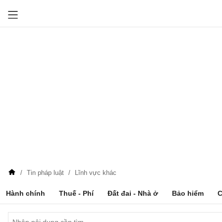
Tin pháp luật
Lĩnh vực khác
Hành chính
Thuế - Phí
Đất đai - Nhà ở
Bảo hiểm
C