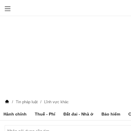
Tin pháp luật
Lĩnh vực khác
Hành chính
Thuế - Phí
Đất đai - Nhà ở
Bảo hiểm
C