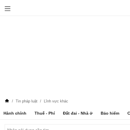
Tin pháp luật
Lĩnh vực khác
Hành chính
Thuế - Phí
Đất đai - Nhà ở
Bảo hiểm
C