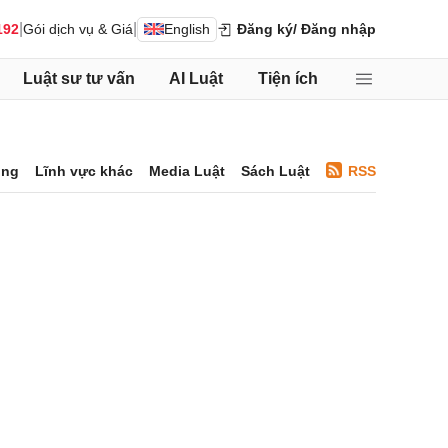
|
|
192
Gói dịch vụ & Giá
English
Đăng ký
/ Đăng nhập
Luật sư tư vấn
AI Luật
Tiện ích
ông
Lĩnh vực khác
Media Luật
Sách Luật
RSS