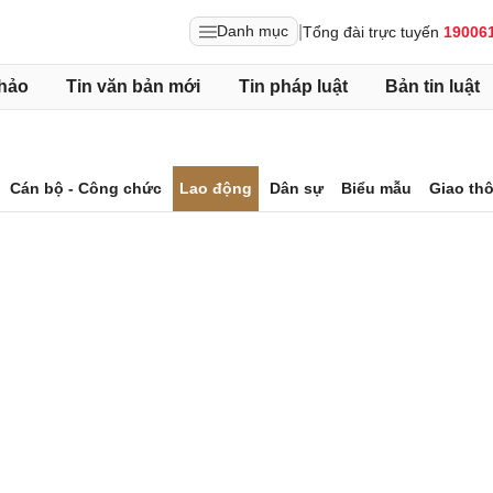
|
Danh mục
Tổng đài trực tuyến
19006
hảo
Tin văn bản mới
Tin pháp luật
Bản tin luật
Cán bộ - Công chức
Lao động
Dân sự
Biểu mẫu
Giao th