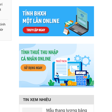
rí
t
tính
iờ
TIN XEM NHIỀU
Mẫu thang lương bảng