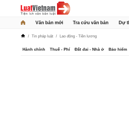
Văn bản mới
Tra cứu văn bản
Dự t
Tin pháp luật
Lao động - Tiền lương
Hành chính
Thuế - Phí
Đất đai - Nhà ở
Bảo hiểm