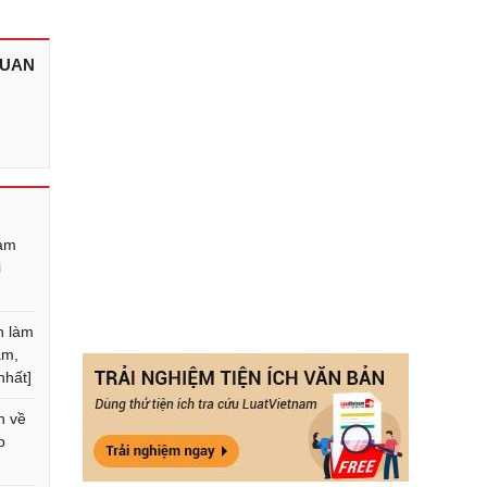
QUAN
làm
i
n làm
ăm,
nhất]
n về
p