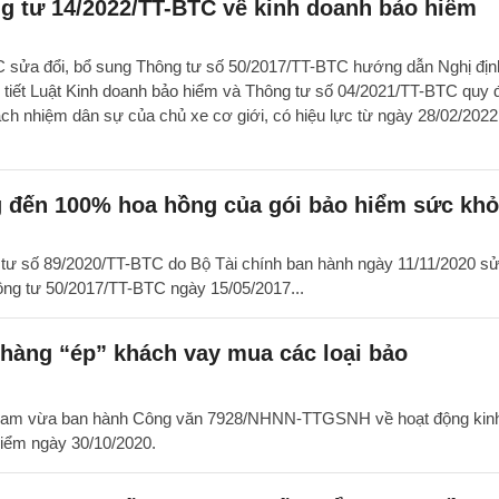
g tư 14/2022/TT-BTC về kinh doanh bảo hiểm
 sửa đổi, bổ sung Thông tư số 50/2017/TT-BTC hướng dẫn Nghị địn
tiết Luật Kinh doanh bảo hiểm và Thông tư số 04/2021/TT-BTC quy đ
ách nhiệm dân sự của chủ xe cơ giới, có hiệu lực từ ngày 28/02/2022
g đến 100% hoa hồng của gói bảo hiểm sức kh
 tư số 89/2020/TT-BTC do Bộ Tài chính ban hành ngày 11/11/2020 sử
ông tư 50/2017/TT-BTC ngày 15/05/2017...
hàng “ép” khách vay mua các loại bảo
Nam vừa ban hành Công văn 7928/NHNN-TTGSNH về hoạt động kin
hiểm ngày 30/10/2020.