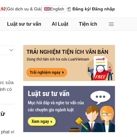
|
|
192
Gói dịch vụ & Giá
English
Đăng ký
/ Đăng nhập
Luật sư tư vấn
AI Luật
Tiện ích
ược sửa
ịnh có
từ
phạt vi