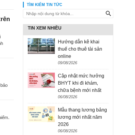
TÌM KIẾM TIN TỨC
trên
TIN XEM NHIỀU
i
Hướng dẫn kê khai
nh
thuế cho thuê tài sản
online
09/08/2026
Cập nhật mức hưởng
BHYT khi đi khám,
 bảo
chữa bệnh mới nhất
06/08/2026
Mẫu thang lương bảng
lương mới nhất năm
hiểm.
2026
06/08/2026