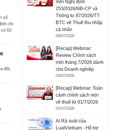
mới Nghị định
253/2026/NĐ-CP và
Thông tư 87/2026/TT-
h số
BTC về Thuế thu nhập
ịnh chi
cá nhân
 có 03
08/07/2026
[Recap] Webinar:
ỏe
Review Chính sách
mới tháng 7/2026 dành
a đổi,
cho Doanh nghiệp
03/07/2026
[Recap] Webinar: Toàn
cảnh chính sách mới
về thuế từ 01/7/2026
01/07/2026
h
AI Rà soát của
LuatVietnam - Hỗ trợ