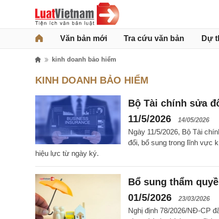
Văn bản mới
Tra cứu văn bản
Dự t
kinh doanh bảo hiểm
KINH DOANH BẢO HIỂM
Bộ Tài chính sửa đ
11/5/2026
14/05/2026
Ngày 11/5/2026, Bộ Tài chí
đổi, bổ sung trong lĩnh vực
hiệu lực từ ngày ký.
Bổ sung thẩm quyền
01/5/2026
23/03/2026
Nghị định 78/2026/NĐ-CP đã