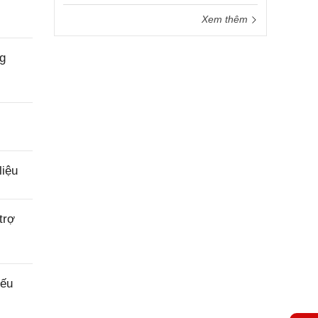
Xem thêm
g
liệu
trợ
iếu