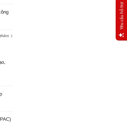
công
 thêm
Yêu
cầu
hỗ trợ
ạo,
p
(PAC)