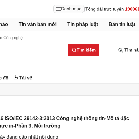
|
Danh mục
Tổng đài trực tuyến
19006
hảo
Tin văn bản mới
Tin pháp luật
Bản tin luật
c-Công nghệ
Tìm kiếm
Tìm nâ
c đồ
Tải về
6 ISO/IEC 29142-3:2013 Công nghệ thông tin-Mô tả đặc
mực in-Phần 3: Môi trường
ày đang cập nhật nội dung.