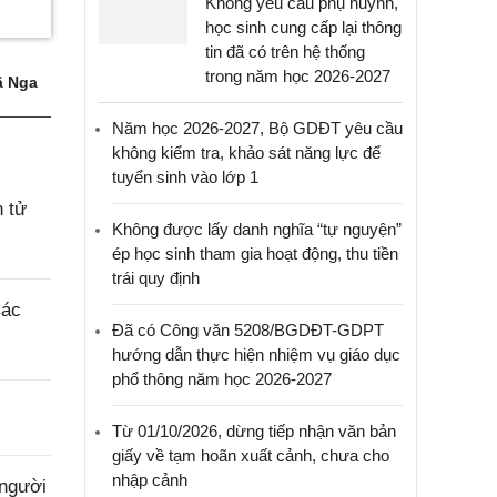
Không yêu cầu phụ huynh,
học sinh cung cấp lại thông
tin đã có trên hệ thống
trong năm học 2026-2027
 Nga
Năm học 2026-2027, Bộ GDĐT yêu cầu
không kiểm tra, khảo sát năng lực để
tuyển sinh vào lớp 1
n tử
Không được lấy danh nghĩa “tự nguyện”
ép học sinh tham gia hoạt động, thu tiền
trái quy định
Các
Đã có Công văn 5208/BGDĐT-GDPT
hướng dẫn thực hiện nhiệm vụ giáo dục
phổ thông năm học 2026-2027
Từ 01/10/2026, dừng tiếp nhận văn bản
giấy về tạm hoãn xuất cảnh, chưa cho
nhập cảnh
 người