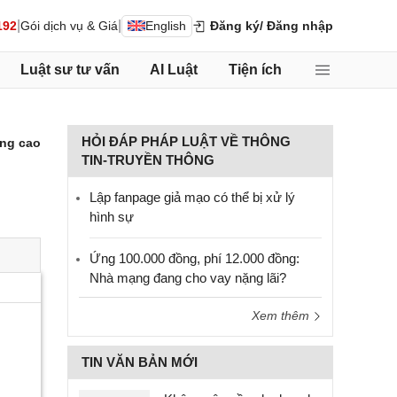
|
|
192
Gói dịch vụ & Giá
English
Đăng ký
/ Đăng nhập
Luật sư tư vấn
AI Luật
Tiện ích
HỎI ĐÁP PHÁP LUẬT VỀ THÔNG
ng cao
TIN-TRUYỀN THÔNG
Lập fanpage giả mạo có thể bị xử lý
hình sự
Ứng 100.000 đồng, phí 12.000 đồng:
Nhà mạng đang cho vay nặng lãi?
Xem thêm
TIN VĂN BẢN MỚI