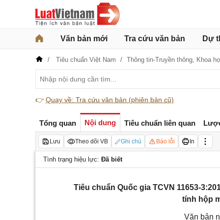
Văn bản mới
Tra cứu văn bản
Dự t
Tiêu chuẩn Việt Nam
Thông tin-Truyền thông,
Khoa họ
👉
Quay về: Tra cứu văn bản (phiên bản cũ)
Nội dung
Tổng quan
Tiêu chuẩn liên quan
Lượ
Lưu
Theo dõi VB
Ghi chú
Báo lỗi
In
Tình trạng hiệu lực:
Đã biết
Tiêu chuẩn Quốc gia TCVN 11653-3:201
tính hộp 
Văn bản n