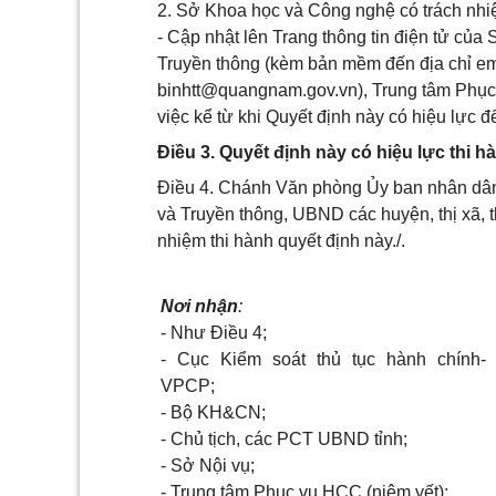
2. Sở Khoa học và Công nghệ có trách nhi
- Cập nhật lên Trang thông tin điện tử củ
Truyền thông (kèm bản mềm đến địa chỉ em
binhtt@quangnam.gov.vn
), Trung tâm Phụ
việc kể từ khi Quyết định này có hiệu lực đ
Điều 3. Quyết định này có hiệu lực thi h
Điều 4. Chánh Văn phòng Ủy ban nhân dân
và Truyền thông, UBND các huyện, thị xã, t
nhiệm thi hành quyết định này./.
Nơi nhận
:
-
Như Điều 4;
-
Cục Kiểm soát thủ tục hành chính-
VPCP;
-
Bộ KH&CN;
-
Chủ tịch, các
PCT
UBND tỉnh;
-
Sở Nội vụ;
-
Trung tâm Phục vụ HCC (niêm yết);