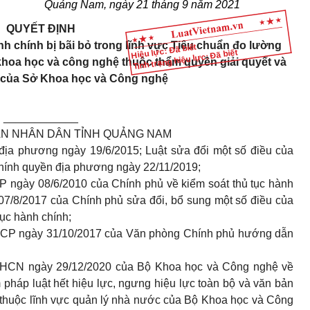
Quảng Nam, ngày 21 tháng
9
năm
2021
QUYẾT ĐỊNH
h chính bị bãi bỏ trong lĩnh vực Tiêu chuẩn đo lường
Hiệu lực: Đã biết
Tình trạng hiệu lực: Đã biết
 khoa học và công nghệ thuộc thẩm quyền giải quyết và
ý của Sở Khoa học và Công nghệ
____________
AN NHÂN DÂN TỈNH QUẢNG NAM
địa phương ngày 19/6/2015; Luật sửa đổi một số điều của
hính quyền địa phương ngày 22/11/2019;
 ngày 08/6/2010 của Chính phủ về kiểm soát thủ tục hành
07/8/2017 của Chính phủ sửa đổi, bổ sung một số điều của
tục hành chính;
PCP
ngày 31/10/2017 của Văn phòng Chính phủ hướng dẫn
HCN ngày 29/12/2020 của Bộ Khoa học và Công nghệ về
háp luật hết hiệu lực, ngưng hiệu lực toàn bộ và văn bản
 thuộc lĩnh vực quản lý nhà nước của Bộ Khoa học và Công