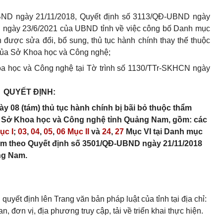
ND ngày 21/11/2018, Quyết định số 3113/QĐ-UBND ngày
 ngày 23/6/2021 của UBND tỉnh về việc công bố Danh mục
h được sửa đổi, bổ sung, thủ tục hành chính thay thế thuộc
 của Sở Khoa học và Công nghệ;
a học và Công nghệ tại Tờ trình số 1130/TTr-SKHCN ngày
QUYẾT ĐỊNH:
y 08 (tám) thủ tục hành chính bị bãi bỏ thuộc thẩm
ủa Sở Khoa học và Công nghệ tỉnh Quảng Nam, gồm: các
ục I
;
03
,
04
,
05
,
06 Mục II
và
24
,
27
Mục VI tại Danh mục
kèm theo Quyết định số 3501/QĐ-UBND ngày 21/11/2018
ng Nam.
uyết định lên Trang văn bản pháp luật của tỉnh tại địa chỉ:
, đơn vị, địa phương truy cập, tải về triển khai thực hiện.