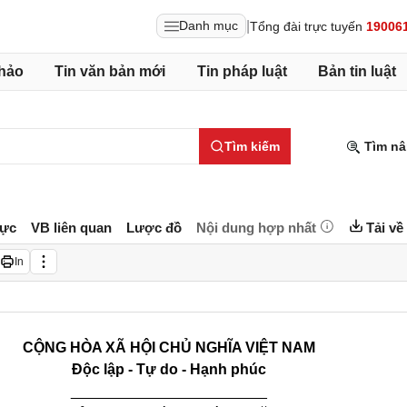
|
Danh mục
Tổng đài trực tuyến
19006
hảo
Tin văn bản mới
Tin pháp luật
Bản tin luật
Tìm kiếm
Tìm nâ
lực
VB liên quan
Lược đồ
Nội dung hợp nhất
Tải về
In
CỘNG HÒA XÃ HỘI CHỦ NGHĨA VIỆT NAM
Độc lập - Tự do - Hạnh phúc
________________________