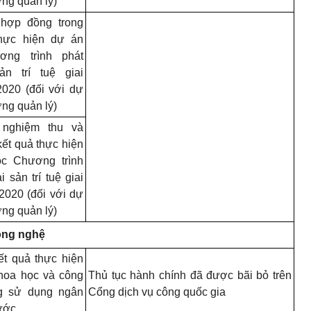
ng quản lý)
hợp đồng trong
thực hiện dự án
ơng trình phát
sản trí tuệ giai
2020
(đối với dự
ng quản lý)
 nghiệm thu và
ết quả thực hiện
ộc Chương trình
ài sản trí tuệ giai
2020 (đối với dự
ng quản lý)
ông nghệ
ết quả thực hiện
hoa học và công
Thủ tục hành chính đã được bãi bỏ trên
g sử dụng ngân
Cổng dịch vụ công quốc gia
ước