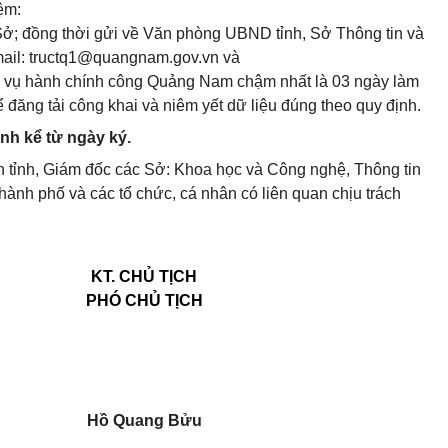
ệm:
a Sở; đồng thời gửi về Văn phòng UBND tỉnh, Sở Thông tin và
ail:
tructq1@quangnam.gov.vn
và
c vụ hành chính công Quảng Nam chậm nhất là 03 ngày làm
ể đăng tải công khai và niêm yết dữ liệu đúng theo quy định.
ành kể từ ngày ký.
 tỉnh, Giám đốc các Sở: Khoa học và Công nghệ, Thông tin
hành phố và các tổ chức, cá nhân có liên quan chịu trách
KT. CHỦ TỊCH
PHÓ CHỦ TỊCH
Hồ Quang Bửu