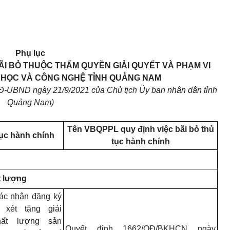
Phụ lục
I BỎ THUỘC THẨM QUYỀN GIẢI QUYẾT VÀ
PHẠM VI
 HỌC VÀ CÔNG NGHỆ TỈNH QUẢNG NAM
/QĐ-UBND ngày
21
/9/2021 của Chủ tịch Ủy ban nhân dân tỉnh
Quảng Nam)
Tên VBQPPL quy định việc bãi bỏ thủ
tục hành chính
tục hành chính
t lượng
ác nhận đăng ký
 xét tặng giải
hất lượng sản
Quyết định 1662/QĐ/BKHCN ngày