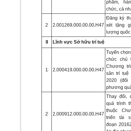
phẩm, hà
chức, cá n
Đăng ký t
2
2.001269.000.00.00.H47
xét tặng g
lượng quốc
II
Lĩnh vực Sở hữu trí tuệ
Tuyển chọn, 
chức chủ 
Chương trìn
1
2.000419.000.00.00.H47
sản trí tuệ
2020 (đối
phương quả
Thay đổi, 
quá trình 
thuộc Chư
2
2.000912.000.00.00.H47
triển tài 
đoạn
2016­