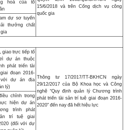
ng hoá của tổ
15/6/2018 và trên Cổng dịch vụ công
hân
quốc gia
ham dự sơ tuyển
iải thưởng chất
 gia
giao trực tiếp tổ
trì dự án thuộc
h phát triển tài
 giai đoạn 2016-
Thông tư 17/2017/TT-BKHCN ngày
 với dự án địa
29/12/2017 của Bộ Khoa học và Công
n lý)
nghệ “Quy định quản lý Chương trình
điều chỉnh trong
phát triển tài sản trí tuệ giai đoạn
2016­
thực hiện dự án
2020”
đến nay đã hết hiệu lực
ơng trình phát
sản trí tuệ giai
2020
(đối với dự