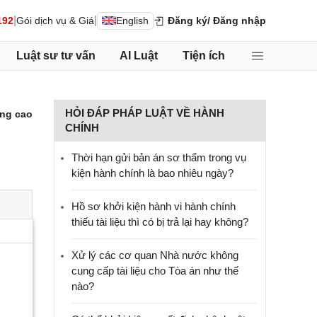
|
|
192
Gói dịch vụ & Giá
English
Đăng ký
/ Đăng nhập
Luật sư tư vấn
AI Luật
Tiện ích
HỎI ĐÁP PHÁP LUẬT VỀ HÀNH
ng cao
CHÍNH
Thời hạn gửi bản án sơ thẩm trong vụ
kiện hành chính là bao nhiêu ngày?
Hồ sơ khởi kiện hành vi hành chính
thiếu tài liệu thì có bị trả lại hay không?
Xử lý các cơ quan Nhà nước không
cung cấp tài liệu cho Tòa án như thế
nào?