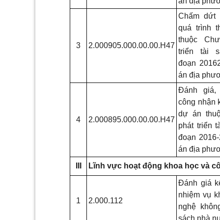
án địa phươ
Chấm dứt 
quá trình 
thuộc Chư
3
2.000905.000.00.00.H47
triển tài 
đoạn
2016­
án địa phươ
Đánh giá,
công nhận k
dự án thu
4
2.000895.000.00.00.H47
phát triển t
đoạn 2016-
án địa phươ
III
Lĩnh vực hoạt động khoa học và c
Đánh giá k
nhiệm vụ k
1
2.000.112
nghệ khôn
sách nhà n