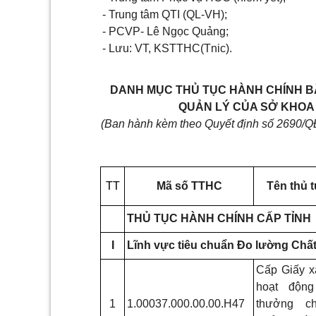
-
Trung tâm QTI (QL-VH);
-
PCVP- Lê Ngọc Quảng;
-
Lưu: VT,
KSTTHC(Tnic).
DANH MỤC THỦ TỤC HÀNH CHÍNH BÃ
QUẢN LÝ CỦA SỞ KHOA
(Ban
hành kèm theo Quyết định số 2690
TT
Mã số TTHC
Tên thủ 
THỦ TỤC HÀNH CHÍNH CẤP TỈNH
I
Lĩnh vực tiêu chuẩn Đo lường Chấ
Cấp Giấy x
hoạt động
1
1.00037.000.00.00.H47
thưởng c