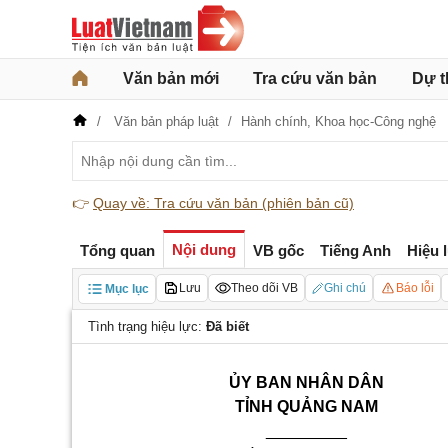
Văn bản mới
Tra cứu văn bản
Dự t
Văn bản pháp luật
Hành chính,
Khoa học-Công nghệ
👉
Quay về: Tra cứu văn bản (phiên bản cũ)
Nội dung
Tổng quan
VB gốc
Tiếng Anh
Hiệu 
Lưu
Theo dõi VB
Ghi chú
Báo lỗi
Mục lục
Tình trạng hiệu lực:
Đã biết
ỦY BAN NHÂN DÂN
TỈNH QUẢNG NAM
_________