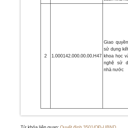
Giao quyề
sử dụng kế
2
1.000142.000.00.00.H47
khoa học và
nghệ sử d
nhà nước
Từ khóa liên quan:
Quyết định 3501/QĐ-UBND