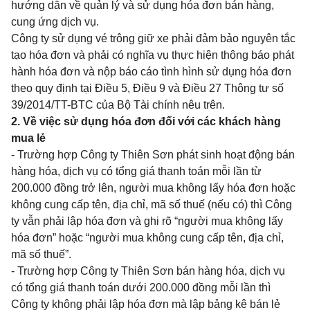
hướng dẫn về quản lý và sử dụng hóa
đ
ơn bán hàng,
cung ứng dịch vụ.
Công ty sử dụng vé trông giữ xe phải đảm bảo nguyên t
ắ
c
tạo hóa đơn và phải có nghĩa vụ thực hiện thông
bá
o phát
hành hóa đơn và nộp báo cáo tình hình sử dụng hóa đơn
theo quy định tại Điều 5, Điều 9 và Điều 27 Thông tư số
39/2014/TT-BTC của Bộ Tài chính nêu trên.
2.
V
ề v
iệ
c sử d
ụ
ng hóa đơn đối với các khách hàng
mua lẻ
-
Trường hợp Công ty Thiên Sơn phát s
i
nh hoạt động bán
hàng hóa, dịch vụ có t
ổ
ng giá thanh toán m
ỗ
i lần từ
200.000 đồng trở lên, người mua không lấy hóa đơn hoặc
không cung cấp tên, địa chỉ, mã số thuế (nếu có) thì Công
ty vẫn phải lập hóa đơn và ghi rõ “người mua không lấy
h
óa
đơn” hoặc “người mua không cung cấp tên, địa chỉ,
mã số thuế”.
-
Trường hợp Côn
g
ty Thiên Sơn bán hàng h
óa
,
d
ịch vụ
có tổng giá thanh toán dưới 200.000 đồng mỗi l
ầ
n thì
Công ty không phải lập hóa đơn mà lập b
ả
ng kê bán lẻ