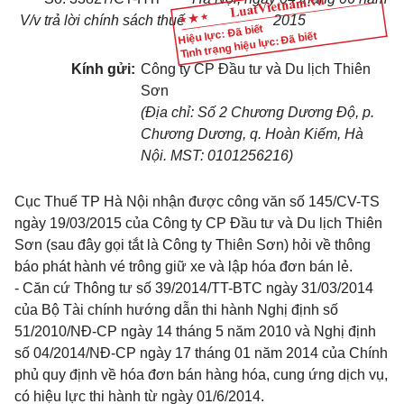
V/v trả lời chính sách thuế
2015
Hiệu lực: Đã biết
Tình trạng hiệu lực: Đã biết
Kính gửi:
Công ty CP Đầu tư và Du lịch Thiên
Sơn
(Địa chỉ: S
ố
2 Chương Dương Độ, p.
Chương Dương,
q
.
Hoàn Kiếm, Hà
Nội.
MST: 01012562
1
6)
Cục Thuế TP Hà Nội nhận được công văn số 145/CV-TS
ngày 19/03/2015 của Công ty CP Đầu tư và Du lịch Thiên
Sơn (sau đây gọi t
ắ
t là Công ty Thiên Sơn) hỏi về thông
báo phát hành vé trông giữ xe và lập hóa đơn bán lẻ.
-
Căn cứ Thông tư số 39/2014/TT-BTC ngày 31/03/2014
của Bộ Tài chính hướng dẫn thi hành Nghị định số
51/2010/NĐ-CP ngày 14 tháng 5 năm 2010 và Nghị định
số 04/2014/NĐ-CP ngày 17 tháng 01 năm 2014 của Chính
phủ quy định về h
óa
đơn bán hàng hóa, cung ứng dịch vụ,
có hiệu lực thi hành từ ngày 01/6/2014.