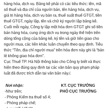
hàng hóa, dịch vụ. B
ả
ng kê phải có các tiêu thức: tên, mã
số thuế và địa chỉ của người bán, t
ê
n hàng hóa, dịch vụ,
giá trị hàng hóa, dịch vụ bán ra, thuế suất thuế GTGT, tiền
thuế GTGT, ngày lập, tên và chữ ký người lập b
ả
ng kê.
Cuối mỗi ngày, Công ty lập một hóa đơn GTGT ghi số tiền
bán hàng hóa, cung ứng dịch vụ trong ngày thể hiện trên
dòng tổng cộng của b
ả
ng kê, ký tên và giữ liên giao cho
người mua, các liên khác luân chuyển theo quy định. Tiêu
thức “Tên, địa chỉ người mua” tr
ê
n hóa đơn này ghi là “bán
lẻ không giao hóa đơn”.
Cục Thuế TP. Hà Nội thông báo cho Công ty biết và thực
hiện theo đúng quy
đ
ịnh tại các văn b
ả
n quy phạm pháp
luật đã được trích dẫn tại văn b
ả
n này./.
Nơi nhận:
KT. CỤC TRƯỞNG
-Như trên;
PHÓ CỤC TRƯỞNG
- Phòng Kiểm tra thuế số 4;
- Phòng pháp chế;