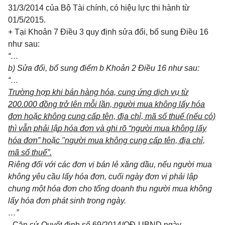
31/3/2014 của Bộ Tài chính, có hiệu lực thi hành từ
01/5/2015.
+ Tại Khoản 7 Điều 3 quy định sửa đổi, bổ sung Điều 16
như sau:
“…
b)
Sửa đổi, bổ sung đi
ể
m b Khoản 2 Điều 16 như sau:
“…
Trườn
g
h
ợ
p khi bán hàng hóa, cun
g
ứn
g
d
ị
ch v
ụ
từ
200.000 đ
ồ
ng trở lên m
ỗ
i l
ầ
n, người mua không lấy hóa
đơn hoặc không cun
g
cấp tên, đ
ị
a chỉ, mã s
ố
thuế (nếu có)
thì v
ẫ
n phải
lậ
p hóa đơn và
g
hi rõ “người mua không
lấy
h
óa
đ
ơn
” ho
ặ
c "n
g
ười mua không cung c
ấ
p tên, đ
ị
a chỉ,
mã s
ố
thu
ế”.
Riêng đ
ố
i với các đơn vị bán
l
ẻ xăng dầu, nếu người mua
không yêu c
ầ
u
lấy
h
óa
đơn
, cu
ố
i ngày đơn vị phải lập
chung một h
óa
đơn cho tổng doanh thu người mua không
l
ấ
y h
óa
đơn phát sinh trong ngày
.
…”
-
Căn cứ Quyết định số 69/2014/QĐ-UBND ngày