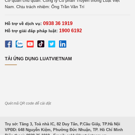
Cơ quan chủ quản: Công ty Cổ phần Truyền thông Luật Việt
Nam. Chịu trách nhiệm: Ông Trần Văn Trí
0938 36 1919
Hỗ trợ về dịch vụ:
1900 6192
Hỗ trợ giải đáp pháp luật:
TẢI ỨNG DỤNG LUATVIETNAM
Quét mã QR code để cài đặt
Trụ sở: Tầng 3, Toà nhà IC, 82 Duy Tân, P.Cầu Giấy, TP.Hà Nội
VPĐD: 648 Nguyễn Kiệm, Phường Đức Nhuận, TP. Hồ Chí Minh