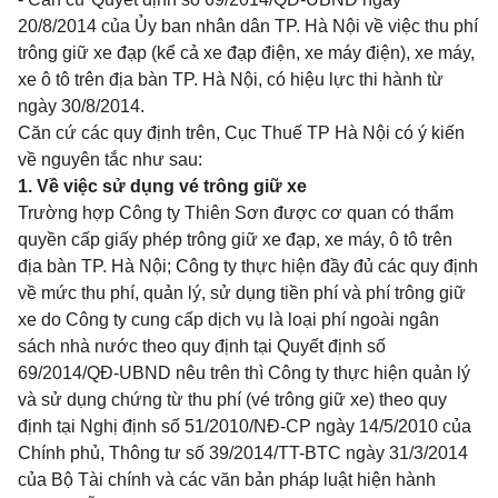
20/8/2014 của Ủy ban nhân dân TP. Hà Nội về vi
ệ
c thu phí
trông giữ xe đạp (kể cả xe đạp điện, xe máy điện), xe máy,
xe ô tô trên địa bàn TP. Hà Nội, có hiệu lực thi hành từ
ngày 30/8/2014.
Căn cứ các quy định trên, Cục Thuế TP
H
à Nội có ý kiến
về nguyên tắc như
sau:
1. V
ề việc sử dụng vé trông giữ x
e
Trường hợp Công ty Thiên Sơn
đ
ược cơ quan có thẩm
quyền cấp giấy phép trông giữ xe đạp, xe máy, ô tô trên
địa bàn TP. Hà Nội; Công ty thực hiện đầy đủ các quy định
v
ề
mức thu phí, quản lý, sử dụng ti
ề
n phí và phí trông gi
ữ
xe do Công ty cung c
ấ
p dịch vụ là loại phí ngoài ngân
sách nhà nước theo quy định tại Quyết định s
ố
69/2014/QĐ-UBND nêu tr
ê
n thì Công
t
y thực hiện qu
ả
n lý
và sử
d
ụng chứng từ thu phí (vé trông giữ xe) theo quy
định tại Nghị định số 51/2010/NĐ-CP ngày 14/5/2010 của
Chính phủ, Thông tư số 39/2014/TT-BTC ngày 31/3/2014
của Bộ Tài chính và các văn b
ả
n pháp luật hiện hành