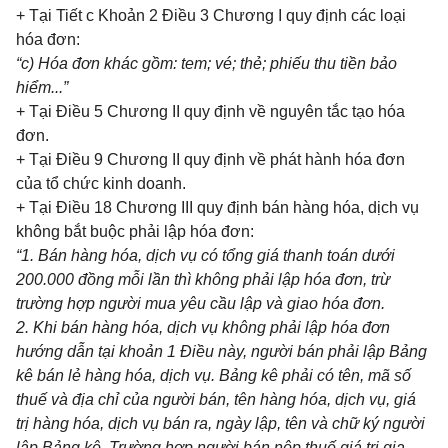
+ Tại Tiết c Khoản 2 Điều 3 Chương I quy định các loại
hóa đơn:
“c) H
óa
đơn khác gồm: tem; v
é
; thẻ; phiếu thu tiền bảo
hiểm...”
+ Tại Điều 5 Chương II quy định về nguy
ê
n tắc tạo hóa
đ
ơ
n.
+ Tại Điều 9 Chương II quy định về phát hành hóa đơn
của tổ chức kinh doanh.
+ Tại Điều 18 Chương III quy định bán hàng hóa, dịch vụ
không bắt buộc phải lập hóa
đ
ơn:
“1.
B
á
n hàng h
óa
, dịch vụ có tổng giá thanh toán dưới
200.000 đồng mỗi lần thì không phải lập h
ó
a đơn, trừ
trường hợp người mua yêu c
ầ
u lập và giao hóa đơn.
2.
Khi b
á
n hàng hóa, dịch vụ không ph
ả
i lập hóa đơn
hướng d
ẫ
n tại khoản
1
Điều này, người bán phải lập B
ả
ng
kê b
á
n lẻ hàng hóa, dịch vụ. B
ả
ng kê phải có tên, mã
số
thu
ế
và địa chỉ của người bán, tên hàng h
óa
, dịch vụ, giá
trị hàng h
óa
, dịch vụ bán ra, ngày lập, tên và chữ k
ý
người
lập B
ả
ng kê. Trư
ờn
g hợp người bán nộp thuế giá trị gia