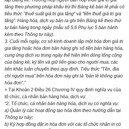
tăng theo phương pháp kh
ấ
u trừ thì B
ả
ng kê bán l
ẻ
phải có
tiêu thức "thuế suất giá trị gia tăng” và “tiền thu
ế
giá trị gia
tăng”. Hàng hóa, dịch vụ b
á
n ra ghi trên B
ả
ng kê theo thứ
tự bán hàng trong ngày (m
ẫ
u số 5.6 Phụ lục 5 ban hành
kèm
t
heo Thông tư này).
3.
Cuối mỗi ngày, cơ sở kinh doanh
l
ập một h
óa
đơn giá trị
gia tăng hoặc hóa đ
ơ
n bán h
à
ng ghi số tiền bán hàng hóa,
cung ứn
g
dịch vụ trong ngày thể hiện trên dòng t
ổ
ng cộng
của b
ả
ng kê, k
ý
tên và giữ
l
iên
gi
ao cho người mua, các
liên khác luân chuyển theo quy định. Tiêu thức “Tên, địa
chỉ người mua” trên h
óa
đơn này ghi là “bán lẻ không giao
hóa đơn”
.”
+ Tại Kh
oản
2 Điều 26 Chương IV quy định nghĩa vụ của
tổ chức, cá nhân bán hàng hóa,
d
ịch vụ:
“2. Tổ chức, cá nhân bán hàng hóa, dịch vụ có nghĩa vụ:
a)
Quản
lý
các hoạt động tạo hóa đơn theo hướng d
ẫ
n tại
Thông tư này;
b)
Ký hợp đ
ồ
ng đặt in hóa đơn với các tổ chức nhận in có