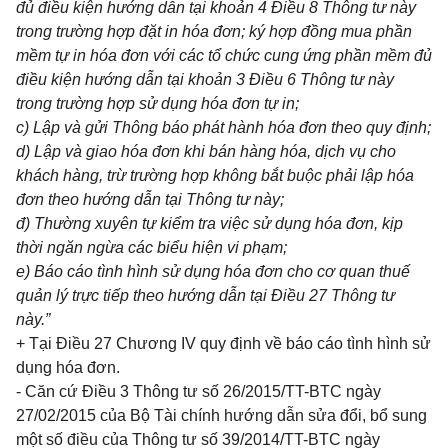
đ
ủ
đi
ề
u kiện hư
ớ
ng d
ẫ
n tại kh
oản
4 Điều 8 Thông tư này
trong trườ
n
g hợp đặt in hóa đơn; k
ý
hợp đ
ồ
ng mua phần
mềm tự in h
óa
đơn với các
t
ổ chức cung ứng phần mềm đủ
đi
ề
u kiện hướng dẫn tại khoản 3 Điều 6 Thông tư này
tro
n
g trường hợp sử dụng h
óa
đơ
n
tự in;
c)
Lập v
à
gửi Thông b
á
o phát hành hóa đơn theo quy định;
d)
Lập và giao hóa đơn kh
i
bán hàng hóa, dịch vụ cho
khách hàng, trừ trường hợp không bắt buộc phải lập hóa
đ
ơ
n theo hướng d
ẫ
n tại Thông tư này;
đ) Thường xuyên tự kiểm t
r
a việc sử dụng hóa đơn, kịp
thời ngăn ngừa các bi
ể
u hiện vi
phạm;
e)
B
á
o c
á
o tình hình s
ử
dụng hóa đơn cho cơ quan thuế
quản
lý
trực tiếp theo hướng d
ẫ
n tại Đi
ề
u 27 Thông tư
này.”
+ Tại Điều 27 Chương IV quy định về báo cáo tình hình s
ử
dụng hóa đơn.
-
Căn cứ Điều 3 Thông tư số 26/2015/TT-BTC ngày
27/02/2015 của Bộ Tài chính hướng dẫn sửa đổi, bổ sung
một số điều của Thông tư số 39/2014/TT-BTC ngày