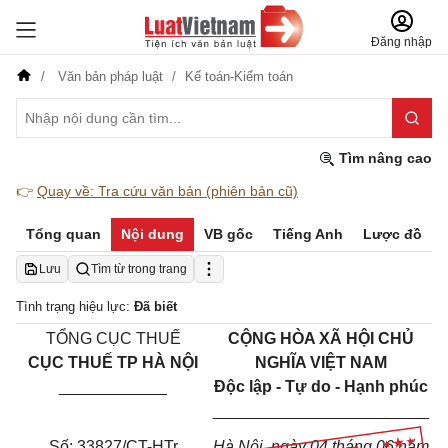
Đăng nhập
Văn bản pháp luật
Kế toán-Kiểm toán
Tìm nâng cao
👉
Quay về: Tra cứu văn bản (phiên bản cũ)
Tổng quan
Nội dung
VB gốc
Tiếng Anh
Lược đồ
Lưu
Tìm từ trong trang
Tình trạng hiệu lực:
Đã biết
TỔNG CỤC THUẾ
CỘNG HÒA XÃ HỘI CHỦ
CỤC THUẾ TP HÀ NỘI
NGHĨA VIỆT NAM
____________
Độc lập - Tự do - Hạnh phúc
________________________
Số:
33827
/CT-HTr
Hà Nội
, ngày
04
tháng
06
năm