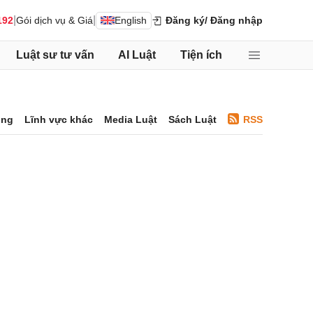
|
|
192
Gói dịch vụ & Giá
English
Đăng ký
/ Đăng nhập
Luật sư tư vấn
AI Luật
Tiện ích
ông
Lĩnh vực khác
Media Luật
Sách Luật
RSS