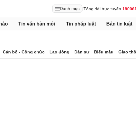
|
Danh mục
Tổng đài trực tuyến
19006
hảo
Tin văn bản mới
Tin pháp luật
Bản tin luật
Cán bộ - Công chức
Lao động
Dân sự
Biểu mẫu
Giao th