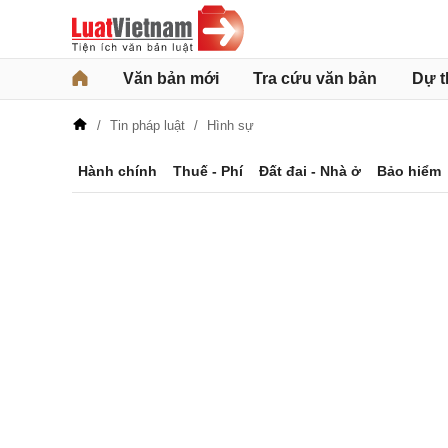
Văn bản mới
Tra cứu văn bản
Dự t
Tin pháp luật
Hình sự
Hành chính
Thuế - Phí
Đất đai - Nhà ở
Bảo hiểm