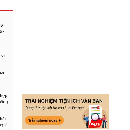
lãi:
cần
Tội
hải
 hợp
 nặng
hất
g lãi