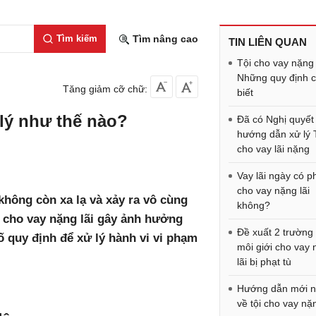
Tìm kiếm
Tìm nâng cao
TIN LIÊN QUAN
Tội cho vay nặng 
Những quy định 
Tăng giảm cỡ chữ:
biết
 lý như thế nào?
Đã có Nghị quyết
hướng dẫn xử lý 
cho vay lãi nặng
Vay lãi ngày có p
cho vay nặng lãi
 không còn xa lạ và xảy ra vô cùng
không?
g cho vay nặng lãi gây ảnh hưởng
Đề xuất 2 trường
 quy định để xử lý hành vi vi phạm
môi giới cho vay
lãi bị phạt tù
Hướng dẫn mới n
về tội cho vay nặn