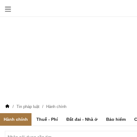
Tin pháp luật
Hành chính
Hành chính
Thuế - Phí
Đất đai - Nhà ở
Bảo hiểm
C