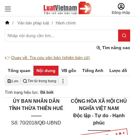
Đăng nhập
Văn bản pháp luật
Hành chính
Tìm nâng cao
👉
Quay về: Tra cứu văn bản (phiên bản cũ)
Tổng quan
Nội dung
VB gốc
Tiếng Anh
Lược đồ
Lưu
Tìm từ trong trang
Tình trạng hiệu lực:
Đã biết
ỦY BAN NHÂN DÂN
CỘNG HÒA XÃ HỘI CHỦ
TỈNH THỪA THIÊN HUẾ
NGHĨA VIỆT NAM
-------
Độc lập - Tự do - Hạnh
Số: 70/2018/QĐ-UBND
phúc
---------------