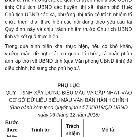
tỉnh; Chủ tịch UBND các huyện, thị xã, thành phố Huế;
Chủ tịch UBND các xã, phường, thị trấn có trách nhiệm tổ
chức triển khai thực hiện các nội dung theo yêu cầu tại
Quy định này và chịu trách nhiệm trước Chủ tịch UBND
tỉnh về kết quả thực hiện.
Trong quá trình triển khai thực hiện, nếu có khó khăn,
vướng mắc, đề nghị các cơ quan, tổ chức, cá nhân phản
ánh kịp thời về UBND tỉnh (qua Văn phòng UBND tỉnh) để
điều chỉnh, bổ sung cho phù hợp./.
PHỤ LỤC
QUY TRÌNH XÂY DỰNG BIỂU MẪU VÀ CẬP NHẬT VÀO
CƠ SỞ DỮ LIỆU BIỂU MẪU VĂN BẢN HÀNH CHÍNH
(Ban hành kèm theo Quyết định số 70/2018/QĐ-UBND
ngày 06 tháng 12 năm 2018)
Bước
Trách
thực
Trình tự
Mô tả
nhiệm