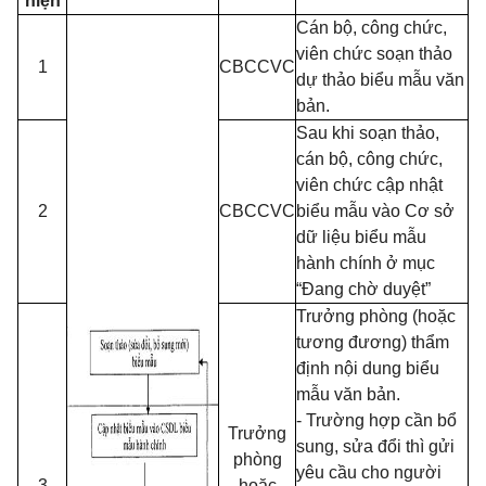
hiện
Cán bộ, công chức,
viên chức soạn thảo
1
CBCCVC
dự thảo biểu mẫu văn
bản.
Sau khi soạn thảo,
cán bộ, công chức,
viên chức cập nhật
2
CBCCVC
biểu mẫu vào Cơ sở
dữ liệu biểu mẫu
hành chính ở mục
“Đang chờ duyệt”
Trưởng phòng (hoặc
tương đương) thẩm
định nội dung biểu
mẫu văn bản.
- Trường hợp cần bổ
Trưởng
sung, sửa đổi thì gửi
phòng
yêu cầu cho người
3
hoặc