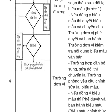
soạn thảo sửa đổi lại
tương
biểu mẫu (bước 1).
đương
- Nếu đồng ý biểu
mẫu thì duyệt biểu
mẫu và chuyển cho
Trưởng đơn vị phê
duyệt và ban hành
Trưởng đơn vị kiểm
tra nội dung biểu mẫu
văn bản;
- Trường hợp cần bổ
sung, sửa đổi thì
chuyển lại Trưởng
Trưởng
4
phòng yêu cầu chỉnh
đơn vị
sửa lại biểu mẫu.
- Nếu đồng ý biểu
mẫu thì Phê duyệt và
ban hành biểu mẫu
(Biểu mẫu chính thức