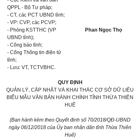
QPPL - Bộ Tư pháp;
- CT, các PCT UBND tỉnh;
- VP: CVP, các PCVP;
- Phòng KSTTHC (VP
Phan Ngọc Thọ
UBND tỉnh);
- Công báo tỉnh;
- Cổng Thông tin điện tử
tỉnh;
- Lưu: VT, TCTVBHC.
QUY ĐỊNH
QUẢN LÝ, CẬP NHẬT VÀ KHAI THÁC CƠ SỞ DỮ LIỆU
BIỂU MẪU VĂN BẢN HÀNH CHÍNH TỈNH THỪA THIÊN
HUẾ
(Ban hành kèm theo Quyết định số 70/2018/QĐ-UBND
ngày 06/12/2018 của Ủy ban nhân dân tỉnh Thừa Thiên
Huế)