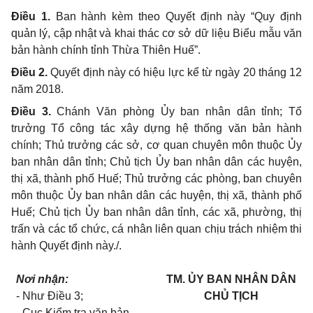
Điều 1.
Ban hành kèm theo Quyết định này “Quy định
quản lý, cập nhật và khai thác cơ sở dữ liệu Biểu mẫu văn
bản hành chính tỉnh Thừa Thiên Huế”.
Điều 2.
Quyết định này có hiệu lực kể từ ngày 20 tháng 12
năm 2018.
Điều 3.
Chánh Văn phòng Ủy ban nhân dân tỉnh; Tổ
trưởng Tổ công tác xây dựng hệ thống văn bản hành
chính; Thủ trưởng các sở, cơ quan chuyên môn thuộc Ủy
ban nhân dân tỉnh; Chủ tịch Ủy ban nhân dân các huyện,
thị xã, thành phố Huế; Thủ trưởng các phòng, ban chuyên
môn thuộc Ủy ban nhân dân các huyện, thị xã, thành phố
Huế; Chủ tịch Ủy ban nhân dân tỉnh, các xã, phường, thị
trấn và các tổ chức, cá nhân liên quan chịu trách nhiệm thi
hành Quyết định này./.
Nơi nhận:
TM. ỦY BAN NHÂN DÂN
- Như Điều 3;
CHỦ TỊCH
- Cục Kiểm tra văn bản