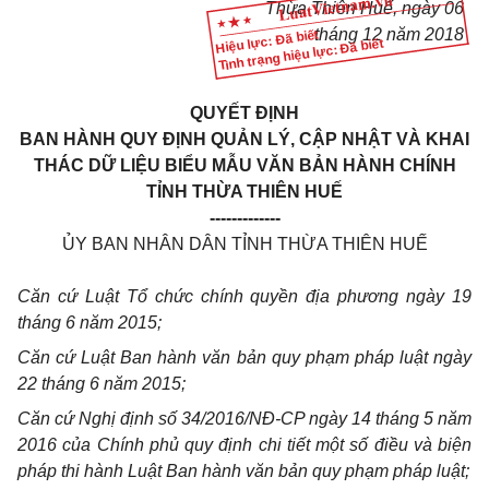
Thừa Thiên Huế, ngày 06
tháng 12 năm 2018
Hiệu lực: Đã biết
Tình trạng hiệu lực: Đã biết
QUYẾT ĐỊNH
BAN HÀNH QUY ĐỊNH QUẢN LÝ, CẬP NHẬT VÀ KHAI
THÁC DỮ LIỆU BIỂU MẪU VĂN BẢN HÀNH CHÍNH
TỈNH THỪA THIÊN HUẾ
-------------
ỦY BAN NHÂN DÂN TỈNH THỪA THIÊN HUẾ
Căn cứ Luật Tổ chức chính quyền địa phương ngày 19
tháng 6 năm 2015;
Căn cứ Luật Ban hành văn bản quy phạm pháp luật ngày
22 tháng 6 năm 2015;
Căn cứ Nghị định số 34/2016/NĐ-CP ngày 14 tháng 5 năm
2016 của Chính phủ quy định chi tiết một số điều và biện
pháp thi hành Luật Ban hành văn bản quy phạm pháp luật;