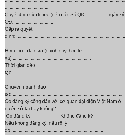
....................................................................................................
......................................
Quyết định cử đi học (nếu có): Số QĐ................ , ngày ký
QĐ..................................
Cấp ra quyết
định:...........................................................................................
........
Hình thức đào tạo (chính quy, học từ
xa)..................................................................
Thời gian đào
tạo..............................................................................................
......
Chuyên ngành đào
tạo.............................................................................................
Có đăng ký công dân với cơ quan đại diện Việt Nam ở
nước sở tại hay không?
󠅒 Có đăng ký 󠅒 Không đăng ký
Nếu không đăng ký, nêu rõ lý
do.............................................................................