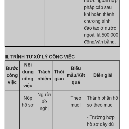
nước ngoài hợp
pháp cấp sau
khi hoàn thành
chương trình
đào tạo ở nước
ngoài là 500.000
đồng/văn bằng.
III. TRÌNH TỰ XỬ LÝ CÔNG VIỆC
Nội
Bước
Biểu
dung
Trách
Thời
công
mẫu/Kết
Diễn giải
công
nhiệm
gian
việc
quả
việc
Người
Nộp
Theo
Thành phần hồ
đề
hồ sơ
mục I
sơ theo mục I
nghị
- Trường hợp
hồ sơ đầy đủ