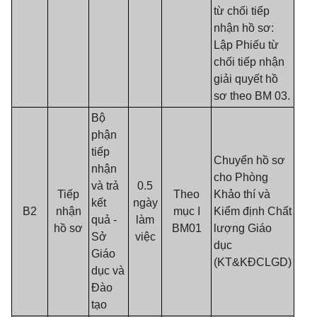
từ chối tiếp
nhận hồ sơ:
Lập Phiếu từ
chối tiếp nhận
giải quyết hồ
sơ theo BM 03.
Bộ
phận
tiếp
Chuyển hồ sơ
nhận
cho Phòng
và trả
0.5
Tiếp
Theo
Khảo thí và
kết
ngày
B2
nhận
mục I
Kiểm định Chất
quả -
làm
hồ sơ
BM01
lượng Giáo
Sở
việc
dục
Giáo
(KT&KĐCLGD)
dục và
Đào
tạo