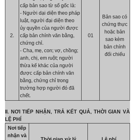
cấp bản sao từ sổ gốc là:
- Người dại diện theo pháp
Bản sao có
luật, người đại diện theo
chứng thực
ủy quyền của người được
hoặc bản
2.
cấp bản chính văn bằng,
01
sao kèm
chứng chỉ.
bản chính
- Cha, mẹ, con; vợ, chồng;
đối chiếu
anh, chị, em ruột; người
thừa kế khác của người
được cấp bản chính văn
bằng, chứng chỉ trong
trường hợp người đó đã
chểt.
II. NƠI TIẾP NHẬN, TRẢ KẾT QUẢ, THỜI GIAN VÀ
LỆ PHÍ
Nơi tiếp
nhận và
Thời gian xử lý
Lệ phí