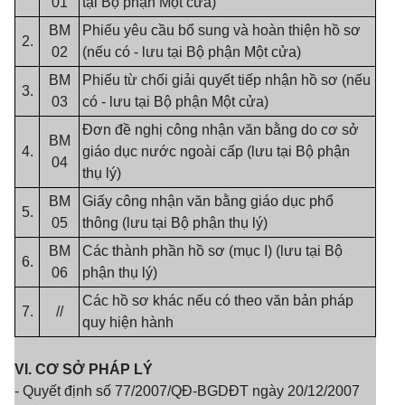
01
tại Bộ phận Một cửa)
BM
Phiếu yêu cầu bổ sung và hoàn thiện hồ sơ
2.
02
(nếu có - lưu tại Bộ phận Một cửa)
BM
Phiếu từ chối giải quyết tiếp nhận hồ sơ (nếu
3.
03
có - lưu tại Bộ phận Một cửa)
Đơn đề nghị công nhận văn bằng do cơ sở
BM
4.
giáo dục nước ngoài cấp (lưu tại Bộ phận
04
thụ lý)
BM
Giấy công nhận văn bằng giáo dục phổ
5.
05
thông (lưu tại Bộ phận thụ lý)
BM
Các thành phần hồ sơ (mục I) (lưu tại Bộ
6.
06
phận thụ lý)
Các hồ sơ khác nếu có theo văn bản pháp
7.
//
quy hiện hành
VI.
CƠ SỞ PHÁP LÝ
- Quyết định số 77/2007/QĐ-BGDĐT ngày 20/12/2007