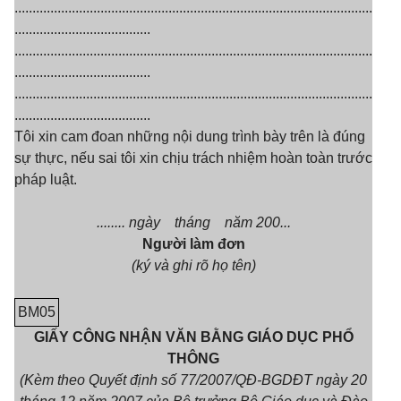
....................................................................................................
......................................
....................................................................................................
......................................
....................................................................................................
......................................
Tôi xin cam đoan những nội dung trình bày trên là đúng
sự thực, nếu sai tôi xin chịu trách nhiệm hoàn toàn trước
pháp luật.
........ ngày tháng năm 200...
Người làm đơn
(ký và ghi rõ họ tên)
BM05
GIẤY CÔNG NHẬN VĂN BẰNG GIÁO DỤC PHỔ
THÔNG
(Kèm theo Quyết định số 77/2007/QĐ-BGDĐT ngày 20