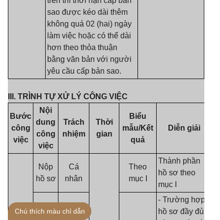
trên thì thời hạn cấp bản
sao được kéo dài thêm
không quá 02 (hai) ngày
làm việc hoặc có thể dài
hơn theo thỏa thuận
bằng văn bản với người
yêu cầu cấp bản sao.
III.
TRÌNH TỰ XỬ LÝ CÔNG VIỆC
Nội
Bước
Biểu
dung
Trách
Thời
công
mẫu/Kết
Diễn giải
công
nhiệm
gian
việc
quả
việc
Thành phần
Nộp
Cá
Theo
hồ sơ theo
hồ sơ
nhân
mục I
mục I
- Trường hợp
Chú thích màu chỉ dẫn
hồ sơ đầy đủ