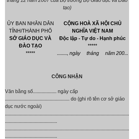
tháng 12 năm 2007 của Bộ trưởng Bộ Giáo dục và Đào
tạo)
ỦY BAN NHÂN DÂN
CỘNG HOÀ XÃ HỘI CHỦ
TỈNH/THÀNH PHỐ
NGHĨA VIỆT NAM
SỞ GIÁO DỤC VÀ
Độc lập - Tự do - Hạnh phúc
ĐÀO TẠO
*****
*****
.......
.
, ngày tháng năm 200...
CÔNG NHẬN
Văn bằng số................... ngày cấp
.................................................... do (ghi rõ tên cơ sở giáo
dục nước ngoài)
....................................................................................................
..........................................
....................................................................................................
..........................................