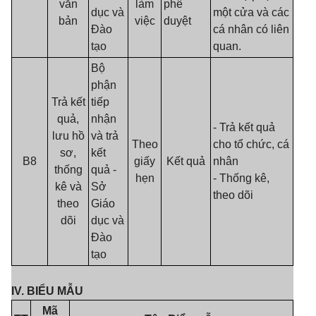
văn
làm
phê
dục và
một cửa và các
bản
việc
duyệt
Đào
cá nhân có liên
tạo
quan.
Bộ
phận
Trả kết
tiếp
quả,
nhận
- Trả kết quả
lưu hồ
và trả
Theo
cho tổ chức, cá
sơ,
kết
B8
giấy
Kết quả
nhân
thống
quả -
hẹn
- Thống kê,
kê và
Sở
theo dõi
theo
Giáo
dõi
dục và
Đào
tạo
IV.
BIỂU MẪU
Mã