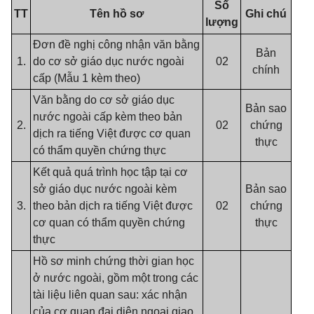
Số
TT
Tên hồ sơ
Ghi chú
lượng
Đơn đề nghị công nhận văn bằng
Bản
1.
do cơ sở giáo dục nước ngoài
02
chính
cấp (Mẫu 1 kèm theo)
Văn bằng do cơ sở giáo dục
Bản sao
nước ngoài cấp kèm theo bản
2.
02
chứng
dịch ra tiếng Việt được cơ quan
thực
có thẩm quyền chứng thực
Kết quả quá trình học tập tại cơ
sở giáo dục nước ngoài kèm
Bản sao
3.
theo bản dịch ra tiếng Việt được
02
chứng
cơ quan có thẩm quyền chứng
thực
thực
Hồ sơ minh chứng thời gian học
ở nước ngoài, gồm một trong các
tài liệu liên quan sau: xác nhận
của cơ quan đại diện ngoại giao