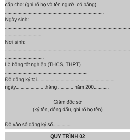
cấp cho: (ghi rõ họ và tên người có bằng)
...............................................................................
Ngày sinh:
....................................................................................................
.............................
Nơi sinh:
....................................................................................................
...............................
Là bằng tốt nghiệp (THCS, THPT)
..................................................................
Đã đăng ký tại...............................................................
ngày...................... tháng ............ năm 200............
Giám đốc sở
(ký tên, đóng dấu, ghi rõ họ tên)
Đã vào sổ đăng ký số...............
QUY TRÌNH
02