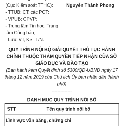
(Cục Kiểm soát TTHC):
Nguyễn Thành Phong
- TTUB: CT; các PCT;
- VPUB: CPVP;
- Trung tâm Tin học, Trung
tâm Công báo;
- Lưu: VT, KSTT/N.
QUY TRÌNH NỘI BỘ GIẢI QUYẾT THỦ TỤC HÀNH
CHÍNH THUỘC THẨM QUYỀN TIẾP NHẬN CỦA SỞ
GIÁO DỤC VÀ ĐÀO TẠO
(Ban hành kèm Quyết định
số
5300/QĐ-UBND ngày 17
tháng 12 năm 2019 của Chủ tịch Ủy ban nhân dân thành
phố)
--------------
DANH MỤC QUY TRÌNH NỘI BỘ
STT
Tên quy trình nội bộ
Lĩnh vực văn bằng, chứng chỉ