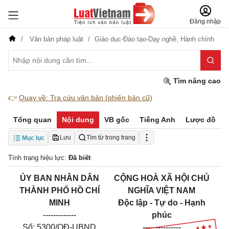
Đăng nhập
Văn bản pháp luật
Giáo dục-Đào tạo-Dạy nghề,
Hành chính
Tìm nâng cao
👉
Quay về: Tra cứu văn bản (phiên bản cũ)
Tổng quan
Nội dung
VB gốc
Tiếng Anh
Lược đồ
Lưu
Tìm từ trong trang
Mục lục
Tình trạng hiệu lực:
Đã biết
ỦY BAN NHÂN DÂN
CỘNG HOÀ XÃ HỘI CHỦ
THÀNH PHỐ
HỒ CHÍ
NGHĨA VIỆT NAM
MINH
Độc lập - Tự do - Hạnh
-------------
phúc
Số:
5300
/QĐ-UBND
---------------