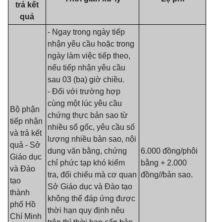
trả kết
quả
- Ngay trong ngày tiếp
nhận yêu cầu hoặc trong
ngày làm việc tiếp theo,
nếu tiếp nhận yêu cầu
sau 03 (ba) giờ chiều.
- Đối với trường hợp
cùng một lúc yêu cầu
Bộ phận
chứng thực bản sao từ
tiếp nhận
nhiều sổ gốc, yêu cầu số
và trả kết
lượng nhiều bản sao, nội
quả - Sở
dung văn bằng, chứng
6.000 đồng/phôi
Giáo dục
chỉ phức tạp khó kiểm
bằng + 2.000
và Đào
tra, đối chiếu mà cơ quan
đồng//bản sao.
tạo
Sở Giáo dục và Đào tạo
thành
không thể đáp ứng được
phố Hồ
thời hạn quy định nêu
Chí Minh