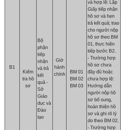
và hợp lệ: Lập
Giấy tiếp nhận
hồ sơ và hẹn
trả kết quả; trao
cho người nộp
hồ sơ theo BM
Bộ
01, thực hiện
phận
tiếp bước B2.
tiếp
- Trường hợp
Giờ
nhận
hồ sơ chưa
B1
hành
và trả
Kiểm
BM 01
đầy đủ hoặc
chính
kết
tra hồ
BM 02
chưa hợp lệ:
quả -
sơ
BM 03
Hướng dẫn
Sở
người nộp hồ
Giáo
sơ bổ sung,
dục và
hoàn thiện hồ
Đào
sơ và ghi rõ lý
tạo
do theo BM 02.
- Trường hợp