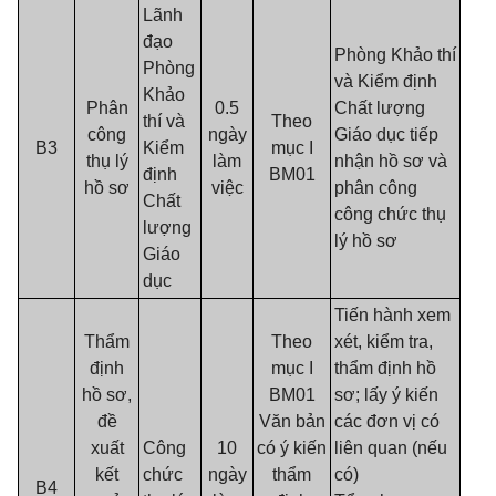
Lãnh
đạo
Phòng Khảo thí
Phòng
và Kiểm định
Khảo
Phân
0.5
Chất lượng
thí và
Theo
công
ngày
Giáo dục tiếp
B3
Kiểm
mục I
thụ lý
làm
nhận hồ sơ và
định
BM01
hồ sơ
việc
phân công
Chất
công chức thụ
lượng
lý hồ sơ
Giáo
dục
Tiến hành xem
Thẩm
Theo
xét, kiểm tra,
định
mục I
thẩm định hồ
hồ sơ,
BM01
sơ; lấy ý kiến
đề
Văn bản
các đơn vị có
xuất
Công
10
có ý kiến
liên quan (nếu
kết
chức
ngày
thẩm
có)
B4