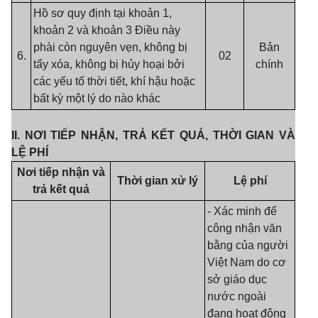
Hồ sơ quy định tại khoản 1,
khoản 2 và khoản 3 Điều này
phài còn nguyên vẹn, không bị
Bản
6.
02
tẩy xóa, không bị hủy hoại bởi
chính
các yếu tố thời tiết, khí hậu hoặc
bất kỳ một lý do nào khác
II.
NƠI TIẾP NHẬN, TRẢ KẾT QUẢ, THỜI GIAN VÀ
LỆ PHÍ
Nơi tiếp nhận và
Thời gian xử lý
Lệ phí
trả kết quả
- Xác minh để
công nhận văn
bằng của người
Việt Nam do cơ
sở giáo dục
nước ngoài
đang hoạt động