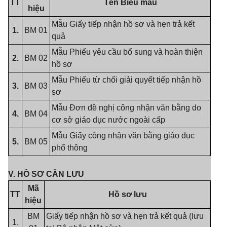
TT
Tên Biểu mẫu
hiệu
Mẫu Giấy tiếp nhận hồ sơ và hẹn trả kết
1.
BM 01
quả
Mẫu Phiếu yêu cầu bổ sung và hoàn thiện
2.
BM 02
hồ sơ
Mẫu Phiếu từ chối giải quyết tiếp nhận hồ
3.
BM 03
sơ
Mẫu Đơn đề nghị công nhận văn bằng do
4.
BM 04
cơ sở giáo dục nước ngoài cấp
Mẫu Giấy công nhận văn bằng giáo dục
5.
BM 05
phổ thông
V. HỒ SƠ CẦN LƯU
Mã
TT
Hồ sơ lưu
hiệu
BM
Giấy tiếp nhận hồ sơ và hẹn trả kết quả (lưu
1.