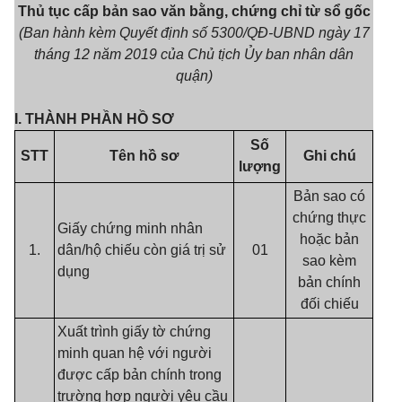
Thủ tục cấp bản sao văn bằng, chứng chỉ từ sổ gốc
(Ban hành kèm Quyết định số 5300
/QĐ-UBND ngày 17
tháng 12 năm 2019 của Chủ tịch Ủy ban nhân dân
quận)
I. THÀNH PHẦN HỒ SƠ
Số
STT
Tên hồ sơ
Ghi chú
lượng
Bản sao có
chứng thực
Giấy chứng minh nhân
hoặc bản
1.
dân/hộ chiếu còn giá trị sử
01
sao kèm
dụng
bản chính
đối chiếu
Xuất trình giấy tờ chứng
minh quan hệ với người
được cấp bản chính trong
trường hợp người yêu cầu