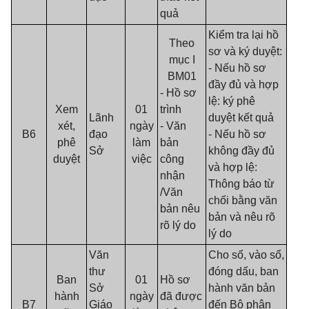
quả
Kiểm tra lại hồ
Theo
sơ và ký duyệt:
mục I
- Nếu hồ sơ
BM01
đầy đủ và hợp
- Hồ sơ
lệ: ký phê
Xem
01
trình
Lãnh
duyệt kết quả
xét,
ngày
- Văn
B6
đạo
- Nếu hồ sơ
phê
làm
bản
Sở
không đầy đủ
duyệt
việc
công
và hợp lệ:
nhận
Thông báo từ
/Văn
chối bằng văn
bản nêu
bản và nêu rõ
rõ lý do
lý do
Văn
Cho số, vào sổ,
thư
đóng dấu, ban
Ban
01
Hồ sơ
Sở
hành văn bản
hành
ngày
đã được
B7
Giáo
đến Bộ phận