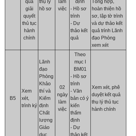
quả
thụ lý
làm
định
Tổng hợp,
giải
hồ sơ
việc
- Hồ sơ
hoàn thiện hồ
quyết
trình
sơ, lập tờ trình
thủ tục
- Dự
và dự thảo kết
hành
thảo kết
quả trình Lãnh
chính
quả
đạo Phòng
xem xét
Theo
Lãnh
mục I
đạo
BM01
Phòng
- Hồ sơ
Khảo
trình
02
Xem xét, phê
Xem
thí và
- Văn
ngày
duyệt kết quả
B5
xét,
Kiểm
bản có ý
làm
thụ lý thủ tục
trình ký
định
kiến
việc
hành chính
Chất
thẩm
lượng
định
Giáo
- Dự
dục
thảo kết