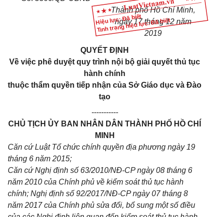
Thành phố Hồ Chí Minh,
Hiệu lực: Đã biết
Tình trạng hiệu lực: Đã biết
ngày 17 tháng 12 năm
2019
QUYẾT ĐỊNH
Về việc phê duyệt quy trình nội bộ giải quyết thủ tục
hành chính
thuộc thẩm quyền tiếp nhận của Sở Giáo dục và Đào
tạo
-----------
CHỦ TỊCH ỦY BAN NHÂN DÂN THÀNH PHỐ HỒ CHÍ
MINH
Căn cứ Luật Tổ chức chính quyền địa phương ngày 19
tháng 6 năm 2015;
Căn cứ Nghị định số 63/2010/NĐ-CP ngày 08 tháng 6
năm 2010 của Chính phủ về kiểm soát thủ tục hành
chính; Nghị định số 92/2017/NĐ-CP ngày 07 tháng 8
năm 2017 của Chính phủ sửa đổi, bổ sung một số điều
của các Nghị định liên quan đến kiểm soát thủ tục hành