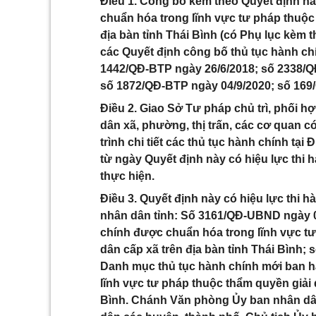
Điều 1. Công bố kèm theo Quyết định n
chuẩn hóa trong lĩnh vực tư pháp thuộc
địa bàn tỉnh Thái Bình (có Phụ lục kèm t
các Quyết định công bố thủ tục hành c
1442/QĐ-BTP ngày 26/6/2018; số 2338/Q
số 1872/QĐ-BTP ngày 04/9/2020; số 169
Điều 2. Giao Sở Tư pháp chủ trì, phối 
dân xã, phường, thị trấn, các cơ quan c
trình chi tiết các thủ tục hành chính tại
từ ngày Quyết định này có hiệu lực thi h
thực hiện.
Điều 3. Quyết định này có hiệu lực thi 
nhân dân tỉnh: Số 3161/QĐ-UBND ngày 0
chính được chuẩn hóa trong lĩnh vực t
dân cấp xã trên địa bàn tỉnh Thái Bình;
Danh mục thủ tục hành chính mới ban h
lĩnh vực tư pháp thuộc thẩm quyền giải 
Bình. Chánh Văn phòng Ủy ban nhân dân