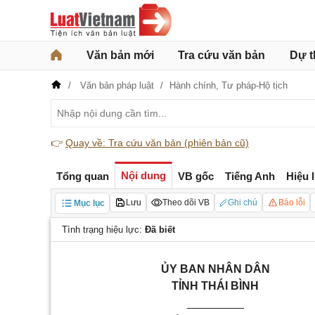
Văn bản mới
Tra cứu văn bản
Dự t
Văn bản pháp luật
Hành chính,
Tư pháp-Hộ tịch
👉
Quay về: Tra cứu văn bản (phiên bản cũ)
Nội dung
Tổng quan
VB gốc
Tiếng Anh
Hiệu 
Lưu
Theo dõi VB
Ghi chú
Báo lỗi
Mục lục
Tình trạng hiệu lực:
Đã biết
Ủ
Y
BAN
NHÂN DÂN
TỈNH THÁI BÌNH
_________