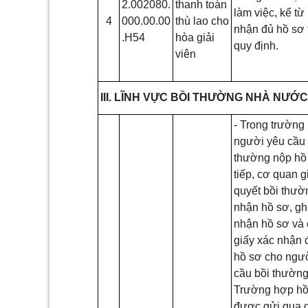
2.002080.
thanh toán
làm việc, kể từ
4
000.00.00
thù lao cho
nhận đủ hồ sơ 
.H54
hòa giải
quy định.
viên
III. LĨNH VỰC BỒI THƯỜNG NHÀ NƯỚC
- Trong trường
người yêu cầu 
thường nộp hồ 
tiếp, cơ quan g
quyết bồi thườ
nhận hồ sơ, gh
nhận hồ sơ và
giấy xác nhận 
hồ sơ
cho
ngườ
cầu bồi thường
Trường hợp hồ
được gửi
qua