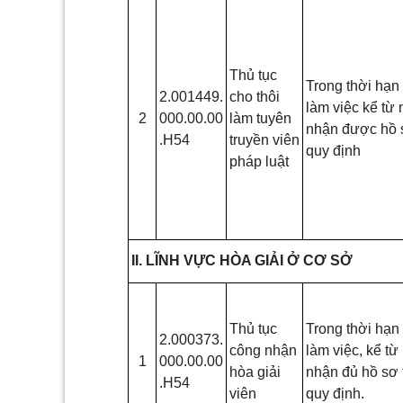
Thủ tục
Trong thời hạn
2.001449.
cho thôi
làm việc kể từ
2
000.00.00
làm tuyên
nhận được hồ 
.H54
truyền viên
quy định
pháp luật
II.
LĨNH VỰC HÒA GIẢI Ở CƠ SỞ
Thủ tục
Trong thời hạn
2.000373.
công nhận
làm việc, kể từ
1
000.00.00
hòa giải
nhận đủ hồ sơ 
.H54
viên
quy định.