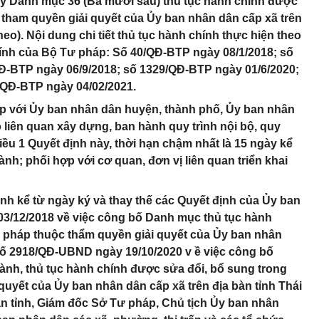
ày Danh mục 36 (Ba mươi sáu) thủ tục hành chính được
 tham quyền giải quyết của Ủy ban nhân dân cấp xã trên
heo). Nội dung chi tiết thủ tục hành chính thực hiện theo
hính của Bộ Tư pháp: Số 40/QĐ-BTP ngày 08/1/2018; số
Đ-BTP ngày 06/9/2018; số 1329/QĐ-BTP ngày 01/6/2020;
/QĐ-BTP ngày 04/02/2021.
hợp với Ủy ban nhân dân huyện, thành phố, Ủy ban nhân
ó liên quan xây dựng, ban hành quy trình nội bộ, quy
 Điều 1 Quyết định này, thời hạn chậm nhất là 15 ngày kể
ành; phối hợp với cơ quan, đơn vị liên quan triển khai
hành kể từ ngày ký và thay thế các Quyết định của Ủy ban
3/12/2018 về việc công bố Danh mục thủ tục hành
ư pháp thuộc thẩm quyền giải quyết của Ủy ban nhân
 số 2918/QĐ-UBND ngày 19/10/2020 v ề việc công bố
ành, thủ tục hành chính được sửa đổi, bổ sung trong
quyết của Ủy ban nhân dân cấp xã trên địa bàn tỉnh Thái
 tỉnh, Giám đốc Sở Tư pháp, Chủ tịch Ủy ban nhân