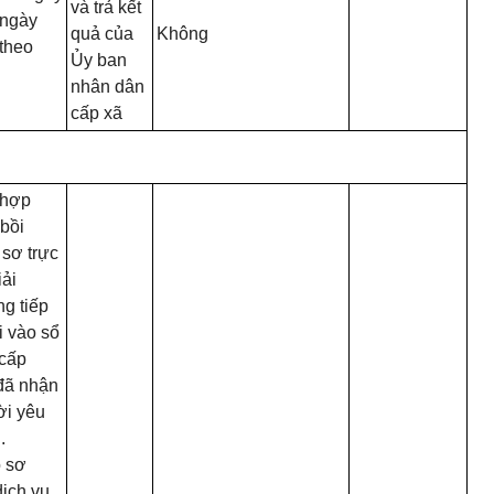
và trả kết
 ngày
quả của
Không
theo
Ủy ban
nhân dân
cấp xã
 hợp
bồi
sơ trực
iải
ng tiếp
i vào sổ
 cấp
đã nhận
i yêu
.
 sơ
dịch vụ