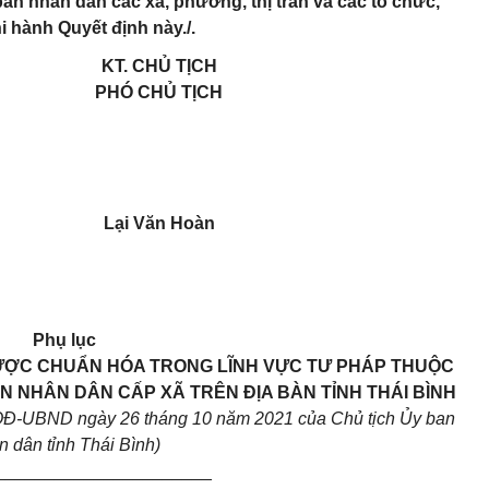
an nhân dân các xã, phường, thị trấn và các tổ chức,
i hành Quyết định này./.
KT. CHỦ TỊCH
PHÓ CHỦ TỊCH
Lại Văn Hoàn
Phụ lục
ƯỢC CHUẨN HÓA TRONG LĨNH VỰC TƯ PHÁP THUỘC
N NHÂN DÂN CẤP XÃ TRÊN ĐỊA BÀN TỈNH THÁI BÌNH
Đ-UBND ngày 26 tháng 10 năm 2021 của Chủ tịch Ủy ban
n dân tỉnh Thái Bình)
______________________