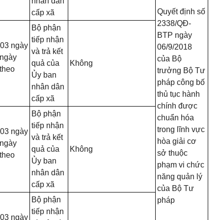
nhân dân
Quyết định số
cấp xã
2338/QĐ-
Bộ phận
BTP ngày
tiếp nhận
 03 ngày
06/9/2018
và trả kết
 ngày
của Bộ
quả của
Không
theo
trưởng Bộ Tư
Ủy ban
pháp công bố
nhân dân
thủ tục hành
cấp xã
chính được
Bộ phận
chuẩn hóa
tiếp nhận
trong lĩnh vực
 03 ngày
và trả kết
hòa giải cơ
 ngày
quả của
Không
sở thuộc
theo
Ủy ban
phạm vi chức
nhân dân
năng quản lý
cấp xã
của Bộ Tư
Bộ phận
pháp
tiếp nhận
 03 ngày