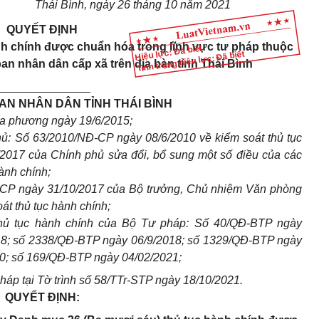
Thái Bình, ngày 26 tháng 10 năm 2021
QUYẾT ĐỊNH
nh chính được chuẩn hóa trong
lĩnh vực tư pháp thuộc
Hiệu lực: Đã biết
Tình trạng hiệu lực: Đã biết
ban nhân dân
cấp xã trên địa bàn tỉnh Thái Bình
_______________
AN NHÂN DÂN TỈNH THÁI BÌNH
ịa phương ngày 19/6/2015;
ủ: Số 63/2010/NĐ-CP ngày 08/6/2010 về kiểm soát thủ tục
2017 của Chính phủ sửa đổi, bổ sung một số điều của các
ành chính;
CP ngày 31/10/2017 của Bộ trưởng, Chủ nhiệm Văn phòng
t thủ tục hành chính;
hủ tục hành chính của Bộ Tư pháp: Số 40/QĐ-BTP ngày
18; số 2338/QĐ-BTP ngày 06/9/2018; số 1329/QĐ-BTP ngày
0; số 169/QĐ-BTP ngày 04/02/2021;
áp tại Tờ trình số 58/TTr-STP ngày 18/10/2021.
QUYẾT ĐỊNH: