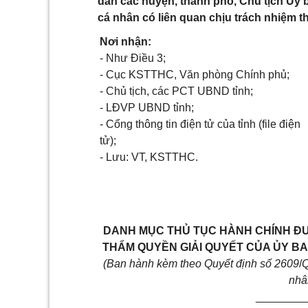
dân các huyện, thành phố, Chủ tịch Ủy b
cá nhân có liên quan chịu trách nhiệm th
Nơi nhận:
-
Như Điều 3;
-
Cục KSTTHC, Văn phòng Chính phủ;
-
Chủ tịch, các PCT UBND tỉnh;
-
LĐVP UBND tỉnh;
-
Cổng thông tin điện tử của tỉnh (file điện
tử);
-
Lưu: VT, KSTTHC.
DANH MỤC THỦ TỤC HÀNH CHÍNH Đ
THẨM QUYỀN GIẢI QUYẾT CỦA ỦY BA
(Ban hành kèm theo Quyết định số
2609
/
Q
nhâ
________