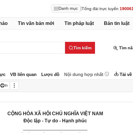
|
Danh mục
Tổng đài trực tuyến
19006
hảo
Tin văn bản mới
Tin pháp luật
Bản tin luật
Tìm kiếm
Tìm nâ
lực
VB liên quan
Lược đồ
Nội dung hợp nhất
Tải về
In
CỘNG HÒA XÃ HỘI CHỦ NGHĨA VIỆT
NAM
Độc lập - Tự do - Hạnh phúc
________________________