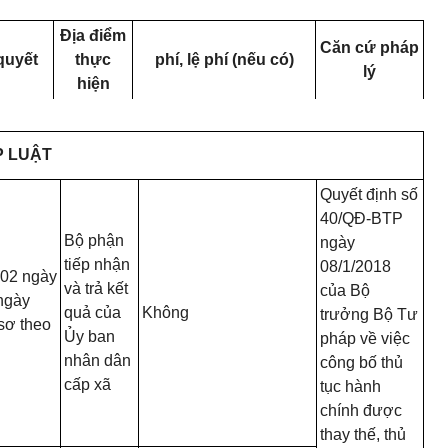
Địa điểm
Căn cứ pháp
quyết
thực
phí, lệ phí (nếu có)
lý
hiện
P LUẬT
Quyết định số
40/QĐ-BTP
Bộ phận
ngày
tiếp nhận
08/1/2018
 02 ngày
và trả kết
của Bộ
 ngày
quả của
Không
trưởng Bộ Tư
sơ theo
Ủy ban
pháp về việc
nhân dân
công bố thủ
cấp xã
tục hành
chính được
thay thế, thủ