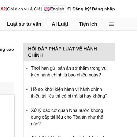
|
|
192
Gói dịch vụ & Giá
English
Đăng ký
/ Đăng nhập
Luật sư tư vấn
AI Luật
Tiện ích
HỎI ĐÁP PHÁP LUẬT VỀ HÀNH
ng cao
CHÍNH
Thời hạn gửi bản án sơ thẩm trong vụ
kiện hành chính là bao nhiêu ngày?
Hồ sơ khởi kiện hành vi hành chính
thiếu tài liệu thì có bị trả lại hay không?
Xử lý các cơ quan Nhà nước không
cung cấp tài liệu cho Tòa án như thế
nào?