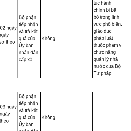
tục hành
chính bị bãi
bỏ trong lĩnh
Bộ phận
vực phổ biến,
tiếp nhận
 02 ngày
giáo dục
và trả kết
 ngày
pháp luật
quả của
Không
sơ theo
thuộc phạm vi
Ủy ban
chức năng
nhân dân
quản lý nhà
cấp xã
nước của Bộ
Tư pháp
Bộ phận
tiếp nhận
 03 ngày
và trả kết
 ngày
quả của
Không
theo
Ủy ban