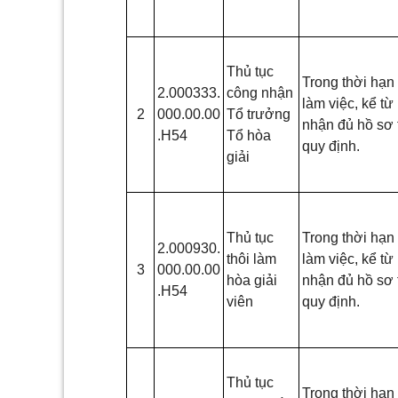
Thủ tục
Trong thời hạn
2.000333.
công nhận
làm việc, kể từ
2
000.00.00
Tổ trưởng
nhận đủ hồ sơ 
.H54
Tổ hòa
quy định.
giải
Thủ tục
Trong thời hạn
2.000930.
thôi làm
làm việc, kể từ
3
000.00.00
hòa giải
nhận đủ hồ sơ 
.H54
viên
quy định.
Thủ tục
Trong thời hạn