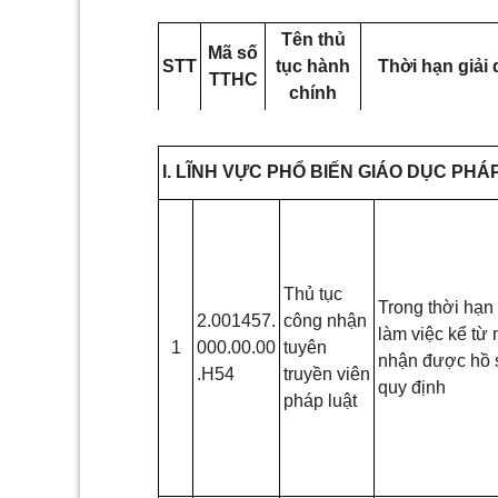
Tên thủ
Mã số
STT
tục
hành
Thời hạn giải 
TTHC
chính
I. LĨNH VỰC
PHỔ BIẾN GIÁO DỤC PHÁ
Thủ tục
Trong thời hạn
2.001457.
công nhận
làm việc kể từ
1
000.00.00
tuyên
nhận được hồ 
.H54
truyền viên
quy định
pháp luật