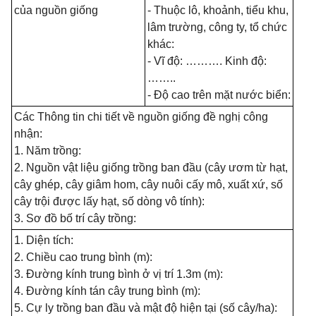
của nguồn giống
- Thuộc lô, khoảnh, tiểu khu,
lâm trường, công ty, tổ chức
khác:
- Vĩ đ
ộ
:
……….
Kinh đ
ộ
:
……..
- Độ cao trên mặt nước biển:
Các Thông tin chi tiết về nguồn giống đề nghị công
nhận:
1. Năm trồng:
2. Nguồn vật liệu giống trồng ban đầu (cây ươm từ hạt,
cây ghép, cây giâm hom, cây nuôi cấy mô, xuất xứ, số
cây trội được lấy hạt, số dòng vô tính):
3. Sơ đồ bố trí cây trồng:
1. Diện tích:
2. Chiều cao trung bình (m):
3. Đường kính trung bình ở vị trí 1.3m (m):
4. Đường kính tán cây trung bình (m):
5. Cự ly trồng ban đầu và mật độ hiện tại (số cây/ha):