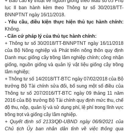
+ Báo cáo kỹ thuật về nguồn giống theo M
ẫ
u số 05 Phụ
lục II ban hành kèm theo Thông tư số 30/2018/TT-
BNNPTNT ngày 16/11/2018.
- Yêu cầu, điều kiện thực hiện thủ tục hành chính:
Không.
- Căn cứ pháp lý của thủ tục hành chính:
+ Thông tư số 30/2018/TT-BNNPTNT ngày 16/11/2018
của Bộ Nông nghiệp và Phát tri
ể
n nông thôn quy định
Danh mục giống cây trồng lâm nghiệp chính; công nhận
giống, nguồn giống và quản lý vật liệu giống cây trồng
lâm nghiệp;
+ Thông tư số 14/2018/TT-BTC ngày 07/02/2018 của Bộ
trưởng Bộ Tài chính sửa đổi, bổ sung một số điều của
Thông tư số 207/2016/TT-BTC ngày 09 tháng 11 năm
2016 của Bộ trưởng Bộ Tài chính quy định mức thu, chế
độ thu, nộp, quản lý và sử dụng phí, lệ phí trong lĩnh vực
trồng trọt và giống cây lâm nghiệp.
+
Q
uyết định số 2133/QĐ-UBND ngày 06/9/2021 của
Chủ tịch Ủy ban nhân dân tỉnh về việc thông qua