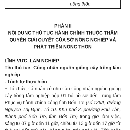
nông thôn
PHẦN II
NỘI DUNG THỦ TỤC HÀNH CHÍNH THUỘC THẨM
QUYỀN GIẢI QUYẾT CỦA SỞ NÔNG NGHIỆP VÀ
PHÁT TRIỂN NÔNG THÔN
LĨNH VỰC: LÂM NGHIỆP
Tên thủ tục: Công nhận nguồn giống cây trồng lâm
nghiệp
- Trình t
ự thực hiện
:
+ Tổ chức, cá nhân có nhu cầu công nhận nguồn giống
cây trồng lâm nghiệp nộp 01 bộ hồ sơ đến Trung tâm
Phục vụ hành chính công tỉnh B
ế
n Tre
(s
ố
126A, đường
Nguyễn Thị Định, Tổ 10, Khu phố 2, phường Ph
ú
Tân,
thành phố Bến Tre, tỉnh B
ế
n Tre)
trong giờ làm việc,
sáng từ 07 giờ đến 11 giờ, chiều từ 13 giờ đến 17 giờ từ