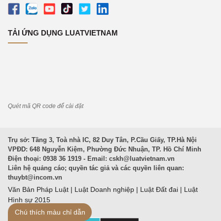
TẢI ỨNG DỤNG LUATVIETNAM
Quét mã QR code để cài đặt
Trụ sở: Tầng 3, Toà nhà IC, 82 Duy Tân, P.Cầu Giấy, TP.Hà Nội
VPĐD: 648 Nguyễn Kiệm, Phường Đức Nhuận, TP. Hồ Chí Minh
Điện thoại: 0938 36 1919 - Email:
cskh@luatvietnam.vn
Liên hệ quảng cáo; quyền tác giả và các quyền liên quan:
thuybt@incom.vn
Văn Bản Pháp Luật
|
Luật Doanh nghiệp
|
Luật Đất đai
|
Luật
Hình sự 2015
Chú thích màu chỉ dẫn