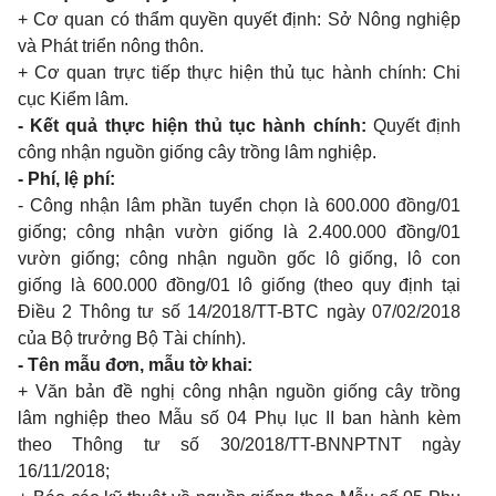
+ Cơ quan có thẩm quyền quyết định: Sở Nông nghiệp
và Phát triển nông thôn.
+ Cơ quan trực tiếp thực hiện thủ tục hành chính: Chi
cục Kiểm lâm.
- Kết quả thực hiện thủ tục hành chính:
Quyết định
công nhận nguồn giống cây trồng lâm nghiệp.
- Phí, lệ phí:
- Công nhận lâm phần tuyển chọn là 600.000 đồng/01
giống; công nhận vườn gi
ố
ng là 2.400.000 đ
ồ
ng/01
vườn gi
ố
ng; công nhận ngu
ồ
n g
ố
c lô gi
ố
ng, lô con
giống là 600.000 đồng/01 lô giống (theo quy định tại
Điều 2 Thông tư số 14/2018/TT-BTC ngày 07/02/2018
của Bộ trư
ở
ng Bộ Tài chính).
- Tên mẫu đơn, mẫu t
ờ
khai:
+ Văn bản đề nghị công nhận nguồn giống cây trồng
lâm nghiệp theo M
ẫ
u số 04 Phụ lục II ban hành kèm
theo Thông tư số 30/2018/TT-BNNPTNT ngày
16/11/2018;