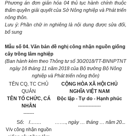
Phương án đơn giản hóa 04 thủ tục hành ch
í
nh thuộc
th
ẩ
m quyền giải quyết của Sở Nông nghiệp và Phát triển
nông thôn.
L
ưu
ý: Ph
ầ
n chữ in nghiêng là nội dung được sửa đ
ổ
i,
b
ổ
sung
Mẫu số 04. Văn bản đề nghị công nhận nguồn giống
cây trồng lâm nghiệp
(Ban hành kèm theo Thông tư số 30/2018/TT-BNNPTNT
ngày 16 tháng 11 năm 2018 của Bộ trưởng Bộ Nông
nghiệp và Phát triển nông thôn)
TÊN CQ, TC CHỦ
CỘNG HÒA XÃ HỘI CHỦ
QUẢN
NGHĨA VIỆT NAM
TÊN T
Ổ
CHỨC, CÁ
Độc lập - Tự do - Hạnh phúc
NHÂN
---------------
-------
S
ố
:
/
…….
…….
, ngày
…
tháng
…
năm 20...
V/v công nhận nguồn