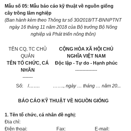
Mẫu số 05: Mẫu báo cáo kỹ thuật về nguồn giống
cây trồng lâm nghiệp
(Ban hành kèm theo Thông tư số 30/20
1
8/TT-BNNPTNT
ngày 16 tháng 11 năm 2018 của Bộ trưởng Bộ Nông
nghiệp và Phát tri
ể
n nông thôn)
TÊN CQ, TC CHỦ
CỘNG HÒA XÃ HỘI CHỦ
QUẢN
NGHĨA VIỆT NAM
TÊN T
Ổ
CHỨC, CÁ
Độc lập - Tự do - Hạnh phúc
NHÂN
---------------
-------
S
ố
:
/
…….
…….
, ngày
…
tháng
…
năm 20...
BÁO CÁO KỸ THUẬT V
Ề
NGUỒN GI
Ố
NG
1. Tên tổ chức, cá nhân đề nghị:
Địa chỉ:
Điện thoại:
Fax:
E-mail: