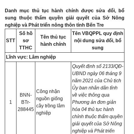
Danh
m
ục
t
hủ tục hành chính được sửa đổi, bổ
sung thuộc thẩm quy
ề
n giải quy
ế
t của S
ở
Nông
nghiệp và Phát tri
ể
n nông thôn t
ỉ
nh B
ế
n Tre
Số hồ
Tên VBQPPL quy định
Tên thủ tục
STT
sơ
nội dung sửa đ
ổ
i, b
ổ
hành chính
TTHC
sung
Lĩnh vực: Lâm nghiệp
Quyết định s
ố
2
1
33/QĐ-
UBND ngày 06 tháng 9
năm 2021 của Chủ tịch
Ủy ban nhân d
â
n tỉnh
Công nhận
BNN-
về việc thông qua
nguồn giống
1
BTr-
Phương án đơn giản
cây trồng lâm
288445
hóa 04 thủ tục hành
nghiệp
chính thuộc th
ẩ
m quy
ề
n
giải quy
ế
t của Sở Nông
nghiệp và Phát tri
ể
n