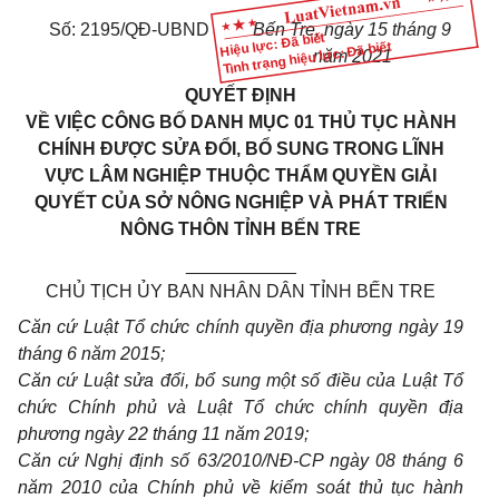
Số: 2195/QĐ-UBND
B
ế
n Tre, ngày
1
5 tháng 9
Hiệu lực: Đã biết
Tình trạng hiệu lực: Đã biết
năm 2021
QUYẾT ĐỊNH
VỀ VIỆC CÔNG BỐ DANH MỤC 01 THỦ TỤC HÀNH
CHÍNH ĐƯỢC SỬA Đ
Ổ
I, B
Ổ
SUNG TRONG LĨNH
VỰC LÂM NGHIỆP THUỘC THẨM QUYỀN GIẢI
QUYẾT CỦA SỞ NÔNG NGHIỆP VÀ PHÁT TRIỂN
NÔNG THÔN TỈNH BẾN TRE
___________
CHỦ TỊCH ỦY BAN NHÂN DÂN TỈNH BẾN TRE
Căn cứ Luật Tổ chức chính quyền địa phương ngày 19
tháng 6 năm 2015;
Căn cứ Luật sửa đổi, bổ sung một s
ố
điều của Luật T
ổ
chức Chính phủ và Luật T
ổ
chức chính quy
ề
n địa
phương ngày 22 th
á
ng 11 năm 2019;
Căn cứ Nghị định số 63/2010/NĐ-CP ngày 08 tháng 6
năm 2010 của Chính phủ về ki
ể
m soát thủ tục hành