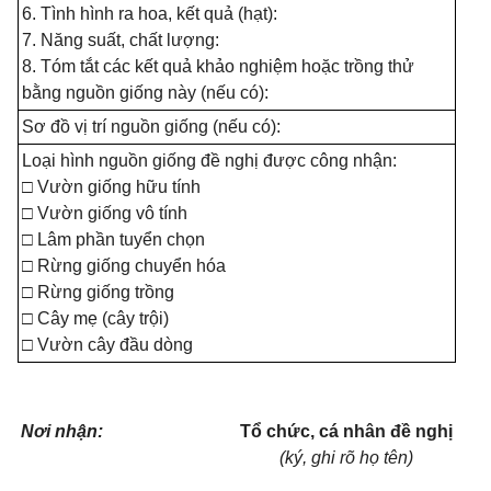
6. Tình hình ra hoa, kết quả (hạt):
7. Năng suất, chất lượng:
8. Tóm tắt các kết quả khảo nghiệm hoặc trồng thử
b
ằ
ng nguồn giống này (nếu có):
Sơ đồ vị trí nguồn giống (nếu có):
Loại hình ngu
ồ
n gi
ố
ng đ
ề
nghị được công nhận:
□ Vườn giống hữu tính
□ Vườn giống vô tính
□ Lâm phần tuyển chọn
□ Rừng giống chuyển hóa
□ Rừng giống trồng
□ Cây mẹ (câ
y
trội)
□ Vườn cây đầu dòng
Nơi nhận:
Tổ chức, cá nhân đề nghị
(k
ý
, ghi rõ họ tên)