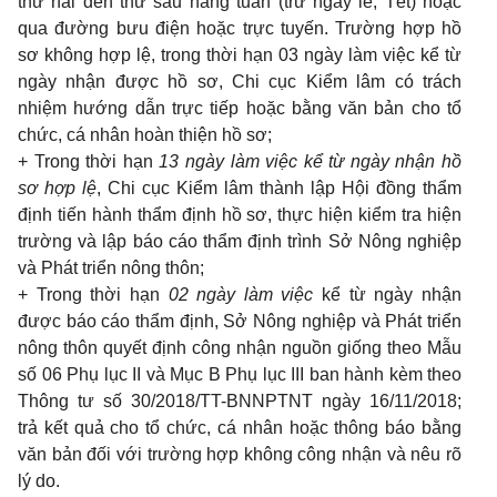
thứ hai đến thứ sáu hàng tuần (trừ ngày lễ, T
ế
t) hoặc
qua đường bưu điện hoặc trực tuyến. Trường hợp hồ
sơ không hợp lệ, trong thời hạn 03 ngày làm việc kể từ
ngày nhận được hồ sơ, Chi cục Kiểm lâm có trách
nhiệm hướng d
ẫ
n trực tiếp hoặc bằng văn bản cho tổ
chức, cá nhân hoàn thiện hồ sơ;
+ Trong thời hạn
13 ngày làm việc kể từ ngày nhận hồ
sơ hợp lệ
, Chi cục Kiểm lâm thành lập Hội đồng thẩm
định tiến hành thẩm định hồ sơ, thực hiện kiểm tra hiện
trường và lập báo cáo thẩm định trình Sở Nông nghiệp
và Phát triển nông thôn;
+ Trong thời hạn
02 ngày làm việc
kể từ ngày nhận
được báo cáo thẩm định, Sở Nông nghiệp và Phát triển
nông thôn quyết định công nhận nguồn giống theo M
ẫ
u
số 06 Phụ lục II và Mục B Phụ lục III ban hành kèm theo
Thông tư số 30/2018/TT-BNNPTNT ngày 16/11/2018;
trả kết quả cho tổ chức, cá nhân hoặc thông báo bằng
văn bản đối với trường hợp không công nhận và nêu rõ
lý do.