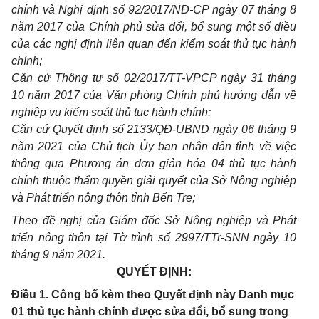
chính và Nghị định số 92/2017/NĐ-CP ngày 07 th
á
ng 8
năm 2017 của Chính phủ sửa đ
ổ
i, b
ổ
sung một s
ố
điều
của các nghị định liên quan đến ki
ể
m soát thủ tục hành
ch
í
nh;
Căn cứ Thông tư s
ố
02/2017/TT-VPCP ngày 31 tháng
10 năm 2017 của Văn phòng Chính phủ hướng dẫn về
nghiệp vụ ki
ể
m soát thủ tục hành chính;
Căn cứ Quyết định s
ố
2
1
33/QĐ-UBND ngày 06 tháng 9
năm 2021 của Chủ tịch
Ủ
y ban nhân dân tỉnh về việc
thông qua Phương án đơn giản hóa 04 thủ tục hành
chính thuộc th
ẩ
m quyền giải quyết của Sở Nông nghiệp
và Phát tri
ể
n nông thôn tỉnh B
ế
n Tre;
Theo đề nghị của Giám đốc Sở Nông nghiệp và Phát
triển nông thôn tại Tờ trình số 2997/TTr-SNN ngày 10
tháng 9 năm 2021.
QUYẾT ĐỊNH:
Điều 1. Công bố kèm theo Quyết định này Danh mục
01 thủ tục hành chính được sửa đổi, bổ sung trong