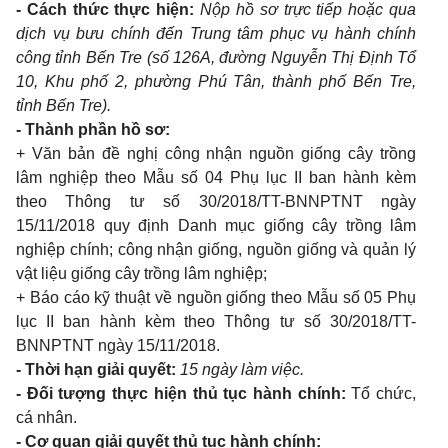
- Cách thức thực hiện:
Nộp hồ sơ trực tiếp hoặc qua
dịch vụ b
ưu
chính đến Trung tâm phục vụ hành chính
công tỉnh B
ế
n Tre (s
ố
126A, đường Nguy
ễ
n Thị Định Tổ
10, Khu phố 2, phường Ph
ú
Tân, thành phố B
ế
n Tre,
tỉnh B
ế
n Tre).
- Thành phần hồ sơ:
+ Văn bản đề nghị công nhận nguồn giống cây trồng
lâm nghiệp theo M
ẫ
u số 04 Phụ lục II ban hành kèm
theo Thông tư số 30/2018/TT-BNNPTNT ngày
15/11/2018 quy định Danh mục giống cây trồng lâm
nghiệp chính; công nhận giống, nguồn giống và quản lý
vật liệu giống cây trồng lâm nghiệp;
+ Báo cáo k
ỹ
thuật về nguồn giống theo M
ẫ
u số 05 Phụ
lục II ban hành kèm theo Thông tư số 30/2018/TT-
BNNPTNT ngày 15/11/2018.
- Th
ờ
i hạn giải quyết:
15 ngày làm việc.
- Đối tượng thực hiện thủ tục hành chính:
Tổ chức,
cá nhân.
- Cơ quan giải quyết thủ tục hành chính: