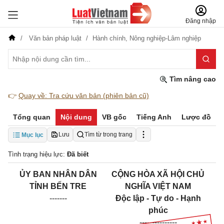
Đăng nhập
Văn bản pháp luật
Hành chính,
Nông nghiệp-Lâm nghiệp
Tìm nâng cao
👉
Quay về: Tra cứu văn bản (phiên bản cũ)
Tổng quan
Nội dung
VB gốc
Tiếng Anh
Lược đồ
Lưu
Tìm từ trong trang
Mục lục
Tình trạng hiệu lực:
Đã biết
ỦY BAN NHÂN DÂN
CỘNG HÒA XÃ HỘI CHỦ
TỈNH BẾN TRE
NGHĨA VIỆT NAM
-------
Độc lập - Tự do - Hạnh
phúc
---------------