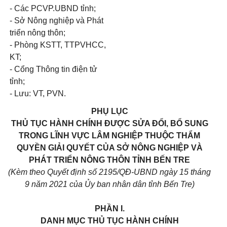
- Các PC
V
P.
U
BND tỉnh;
- S
ở
Nông nghiệp và Phát
triển nông thôn;
- Phòng KSTT, TTPVHCC,
KT;
- Cổng Thông tin điện tử
tỉnh;
- Lưu: VT, PVN.
PHỤ LỤC
THỦ TỤC HÀNH CHÍNH ĐƯỢC SỬA ĐỔI, BỔ SUNG
TRONG LĨNH VỰC LÂM NGHIỆP THUỘC THẨM
QUYỀN GIẢI QUYẾT CỦA SỞ NÔNG NGHIỆP VÀ
PHÁT TRIỂN NÔNG THÔN TỈNH BẾN TRE
(Kèm theo
Quyết
định s
ố 2195/QĐ-UBND ngày 15 tháng
9 năm 2021 của Ủy ban nhân dân tỉnh Bến Tre)
PHẦN I.
DANH MỤC THỦ TỤC HÀNH CHÍNH