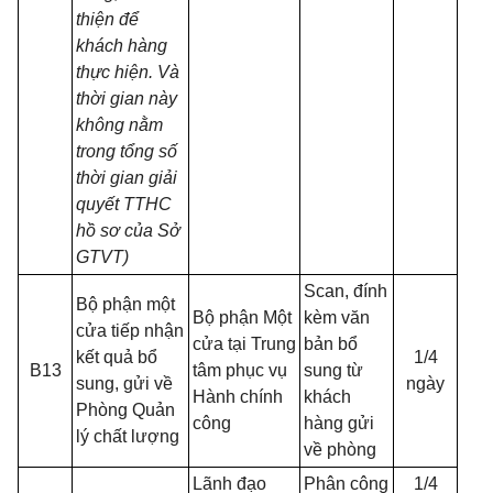
thiện để
khách hàng
thực hiện. Và
thời gian này
không nằm
trong tổng số
thời gian giải
quyết TTHC
hồ sơ của Sở
GTVT)
Scan,
đính
Bộ phận một
Bộ phận Một
kèm văn
cửa tiếp nhận
cửa tại Trung
bản bổ
kết quả bổ
1/4
B13
tâm phục vụ
sung từ
sung, gửi về
ngày
Hành chính
khách
Phòng Quản
công
hàng gửi
lý chất lượng
về phòng
Lãnh đạo
Phân công
1/4