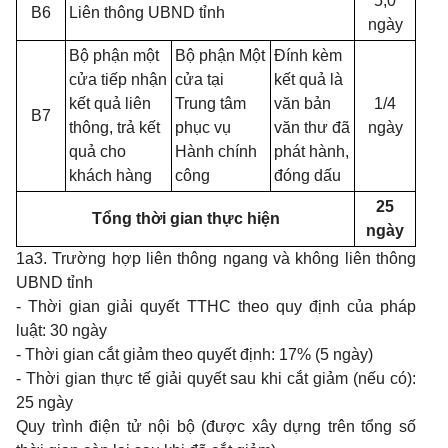
5,0
B6
Liên thông UBND tỉnh
ngày
Bộ phận một
Bộ phận Một
Đính kèm
cửa tiếp nhận
cửa tại
kết quả là
kết quả liên
Trung tâm
văn bản
1/4
B7
thông, trả kết
phục vụ
văn thư đã
ngày
quả cho
Hành chính
phát hành,
khách hàng
công
đóng dấu
25
Tổng thời gian thực hiện
ngày
1a3. Trường hợp liên thông ngang và không liên thông
UBND tỉnh
- Thời gian giải quyết TTHC theo quy định của pháp
luật: 30 ngày
-
Thời gian cắt giảm theo quyết định: 17% (5 ngày)
-
Thời gian thực tế giải quyết sau khi cắt giảm (nếu có):
25 ngày
Quy trình điện tử nội bộ (được xây dựng trên tổng số