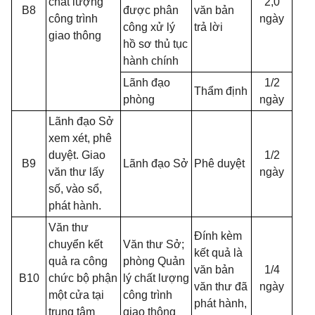
chất lượng
2,0
B8
được phân
văn bản
công trình
ngày
công xử lý
trả lời
giao thông
hồ sơ thủ tục
hành chính
Lãnh đạo
1/2
Thẩm định
phòng
ngày
Lãnh đạo Sở
xem xét, phê
duyệt. Giao
1/2
B9
Lãnh đạo Sở
Phê duyệt
văn thư lấy
ngày
số, vào sổ,
phát hành.
Văn thư
Đính kèm
chuyển kết
Văn thư Sở;
kết quả là
quả ra công
phòng Quản
văn bản
1/4
B10
chức bộ phận
lý chất lượng
văn thư đã
ngày
một cửa tại
công trình
phát hành,
trung tâm
giao thông