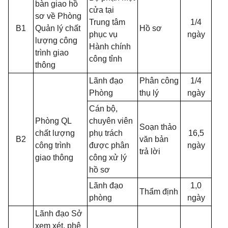
bàn giao hồ
cửa tại
sơ về Phòng
Trung tâm
1/4
B1
Quản lý chất
Hồ sơ
phục vụ
ngày
lượng công
Hành chính
trình giao
công tỉnh
thông
Lãnh đạo
Phân công
1/4
Phòng
thụ lý
ngày
Cán bộ,
Phòng QL
chuyên viên
Soạn thảo
chất lượng
phụ trách
16,5
B2
văn bản
công trình
được phân
ngày
trả lời
giao thông
công xử lý
hồ sơ
Lãnh đạo
1,0
Thẩm định
phòng
ngày
Lãnh đạo Sở
xem xét, phê