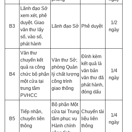
Lãnh đạo Sở
xem xét, phê
duyệt. Giao
1/2
B3
Lãnh đạo Sở
Phê duyệt
văn thư lấy
ngày
số, vào sổ,
phát hành
Văn thư
Đính kèm
chuyển kết
Văn thư Sở;
kết quả là
quả ra công
phòng Quản
văn bản
1/4
B4
chức bộ phận
lý chất lượng
văn thư đã
ngày
một cửa tại
công trình
phát hành,
trung tâm
giao thông
đóng dấu
PVHCC
Bộ phận Một
Tiếp nhận,
cửa tại Trung
Chuyển tài
1/4
B5
chuyển liên
tâm phục vụ
liệu liên
ngày
thông
Hành chính
thông