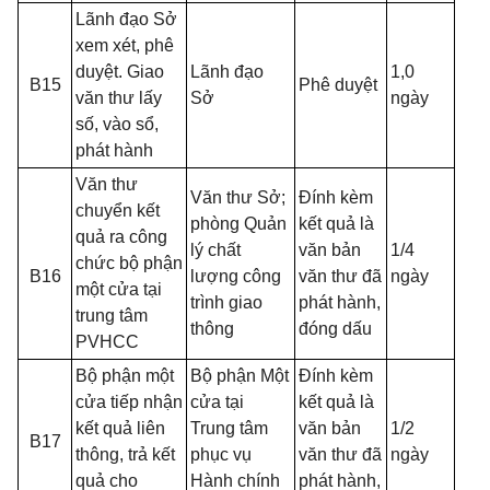
Lãnh đạo Sở
xem xét, phê
duyệt. Giao
Lãnh đạo
1,0
B15
Phê duyệt
văn thư lấy
Sở
ngày
số, vào sổ,
phát hành
Văn thư
Văn thư Sở;
Đính kèm
chuyển kết
phòng Quản
kết quả là
quả ra công
lý chất
văn bản
1/4
chức bộ phận
B16
lượng công
văn thư đã
ngày
một cửa tại
trình giao
phát hành,
trung tâm
thông
đóng dấu
PVHCC
Bộ phận một
Bộ phận Một
Đính kèm
cửa tiếp nhận
cửa tại
kết quả là
kết quả liên
Trung tâm
văn bản
1/2
B17
thông, trả kết
phục vụ
văn thư đã
ngày
quả cho
Hành chính
phát hành,