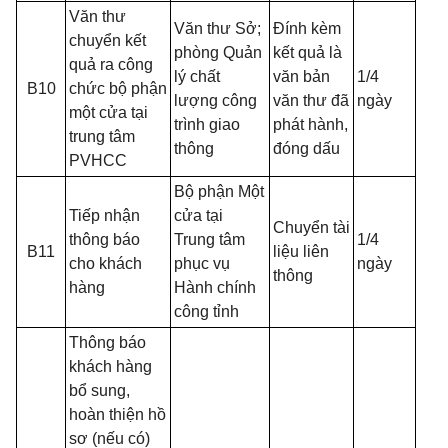
Văn thư
Văn thư Sở;
Đính kèm
chuyển kết
phòng Quản
kết quả là
quả ra công
lý chất
văn bản
1/4
B10
chức bộ phận
lượng công
văn thư đã
ngày
một cửa tại
trình giao
phát hành,
trung tâm
thông
đóng dấu
PVHCC
Bộ phận Một
Tiếp nhận
cửa tại
Chuyển tài
thông báo
Trung tâm
1/4
B11
liệu liên
cho khách
phục vụ
ngày
thông
hàng
Hành chính
công tỉnh
Thông báo
khách hàng
bổ sung,
hoàn thiện hồ
sơ (nếu có)