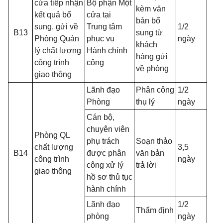
cửa tiếp nhận
Bộ phận Một
kèm văn
kết quả bổ
cửa tại
bản bổ
sung, gửi về
Trung tâm
1/2
B13
sung từ
Phòng Quản
phục vụ
ngày
khách
lý chất lượng
Hành chính
hàng gửi
công trình
công
về phòng
giao thông
Lãnh đạo
Phân công
1/2
Phòng
thụ lý
ngày
Cán bộ,
chuyên viên
Phòng QL
phụ trách
Soạn thảo
chất lượng
3,5
B14
được phân
văn bản
công trình
ngày
công xử lý
trả lời
giao thông
hồ sơ thủ tục
hành chính
Lãnh đạo
1/2
Thẩm định
phòng
ngày