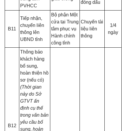
đóng dấu
PVHCC
Bộ phận Một
Tiếp nhận,
cửa tại Trung
Chuyển tài
chuyển liên
1/4
B11
tâm phục vụ
liệu liên
thông lên
ngày
Hành chính
thông
UBND tỉnh
công tỉnh
Thông báo
khách hàng
bổ sung,
hoàn thiện hồ
sơ (nếu có)
(Thời gian
này do Sở
GTVT ấn
định cụ thể
trong văn bản
yêu cầu bổ
B12
sung, hoàn