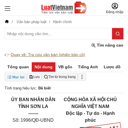
Đăng nhập
Văn bản pháp luật
Hành chính
Tìm nâng cao
👉
Quay về: Tra cứu văn bản (phiên bản cũ)
Tổng quan
Nội dung
VB gốc
Tiếng Anh
Lược đồ
Lưu
Tìm từ trong trang
Mục lục
Tình trạng hiệu lực:
Đã biết
ỦY BAN NHÂN DÂN
CỘNG HÒA XÃ HỘI CHỦ
TỈNH SƠN LA
NGHĨA VIỆT NAM
-------
Độc lập - Tự do - Hạnh
Số: 19
96
/QĐ-UBND
phúc
---------------