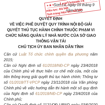
Sơn La, ngày
09
tháng 9
Hiệu lực: Đã biết
Tình trạng hiệu lực: Đã biết
năm 2020
QUYẾT ĐỊNH
VỀ VIỆC PHÊ DUYỆT QUY TRÌNH NỘI BỘ GIẢI
QUYẾT THỦ TỤC HÀNH CHÍNH THUỘC PHẠM VI
CHỨC NĂNG QUẢN LÝ NHÀ NƯỚC CỦA SỞ GIAO
THÔNG VẬN TẢI
CHỦ TỊCH ỦY BAN NHÂN DÂN TỈNH
Căn cứ
Luật Tổ chức chính quyền địa phương
năm
2015;
Căn cứ
Nghị định số
61/2018/NĐ-CP
ngày 23/4/2018
của Chính phủ về thực hiện cơ chế một cửa, một cửa
liên thông trong giải quyết thủ tục hành chính; Thông tư
số
01/2018/TT-VPCP
ngày 23/11/2018 của Văn phòng
Chính phủ về việc hướng dẫn thi hành một số quy định
của Nghị định số
61/2018/NĐ-CP
ngày 23/4/2018 của
Chính phủ;
Căn cứ
Quyết định số 1121/QĐ-UBND ngày 03/6/2020