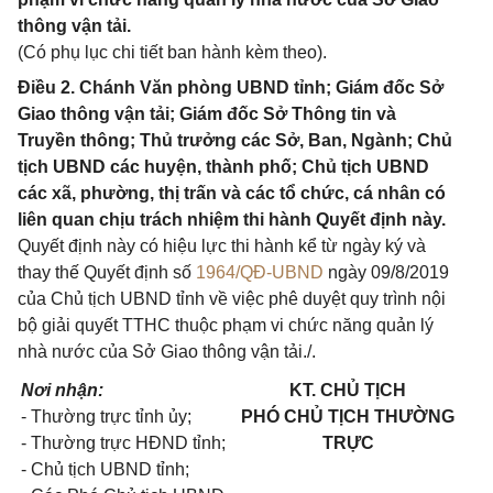
thông vận tải.
(Có phụ lục chi tiết ban hành kèm theo).
Điều 2. Chánh Văn phòng UBND tỉnh; Giám đốc Sở
Giao thông vận tải; Giám đốc Sở Thông tin và
Truyền thông; Thủ trưởng các Sở, Ban, Ngành; Chủ
tịch UBND các huyện, thành phố; Chủ tịch UBND
các xã, phường, thị trấn và các tổ chức, cá nhân có
liên quan chịu trách nhiệm thi hành Quyết định này.
Quyết định này có hiệu lực thi hành kể từ ngày ký và
thay thế Quyết định số
1964/QĐ-UBND
ngày 09/8/2019
của Chủ tịch UBND tỉnh về việc phê duyệt quy trình nội
bộ giải quyết TTHC thuộc phạm vi chức năng quản lý
nhà nước của Sở Giao thông vận tải./.
Nơi nhận:
KT. CHỦ TỊCH
- Thường trực tỉnh ủy;
PHÓ CHỦ TỊCH THƯỜNG
- Thường trực HĐND tỉnh;
TR
Ự
C
-
Chủ tịch UBND tỉnh;