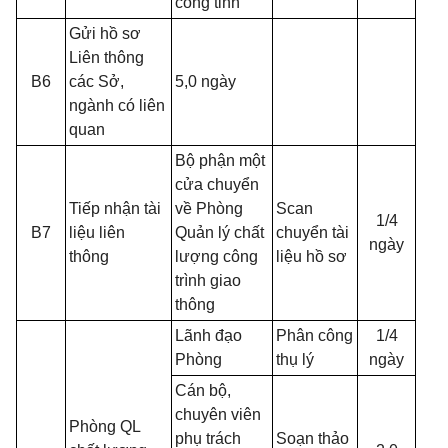
công tỉnh
Gửi hồ sơ
Liên thông
B6
các Sở,
5,0 ngày
ngành có liên
quan
Bộ phận một
cửa chuyển
Tiếp nhận tài
về Phòng
Scan
1/4
B7
liệu liên
Quản lý chất
chuyển tài
ngày
thông
lượng công
liệu hồ sơ
trình giao
thông
Lãnh đạo
Phân công
1/4
Phòng
thụ lý
ngày
Cán bộ,
chuyên viên
Phòng QL
phụ trách
Soạn thảo