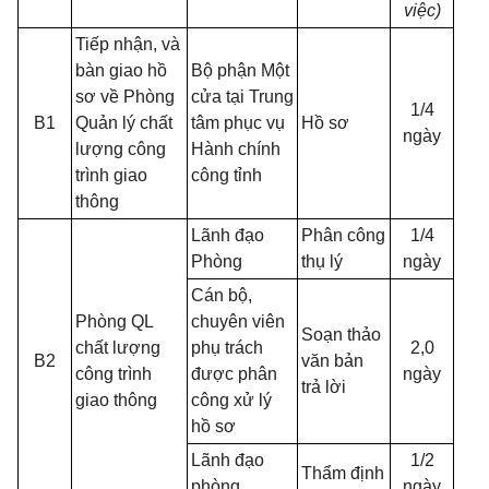
việc)
Tiếp nhận, và
bàn giao hồ
Bộ phận Một
sơ về Phòng
cửa tại Trung
1/4
B
1
Quản lý chất
tâm phục vụ
Hồ sơ
ngày
lượng công
Hành chính
trình giao
công tỉnh
thông
Lãnh đạo
Phân công
1/4
Phòng
thụ lý
ngày
Cán bộ,
Phòng QL
chuyên viên
Soạn thảo
chất lượng
phụ trách
2,0
B2
văn bản
công trình
được phân
ngày
trả lời
giao thông
công xử lý
hồ sơ
Lãnh đạo
1/2
Thẩm định
phòng
ngày