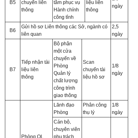
B5
chuyển liên
tâm phục vụ
liệu liên
ngày
thông
Hành chính
thông
công tỉnh
Gửi hồ sơ Liên thông các Sở, ngành có
2,5
B6
liên quan
ngày
Bộ phận
một cửa
chuyển về
Tiếp nhận tài
Scan
Phòng
1/8
B7
liệu liên
chuyển tài
Quản lý
ngày
thông
liệu hồ sơ
chất lượng
công trình
giao thông
Lãnh đạo
Phân công
1/8
Phòng
thụ lý
ngày
Cán bộ,
chuyên viên
Phòng QL
phụ trách