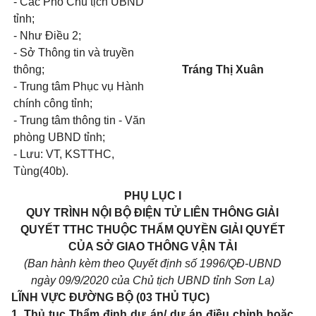
- Các Phó Chủ tịch UBND
tỉnh;
- Như Điều 2;
- Sở Thông tin và truyền
thông;
Tráng Thị Xuân
- Trung tâm Phục vụ Hành
chính công t
ỉ
nh;
- Trung tâm thông tin - Văn
phòng UBND tỉnh;
- Lưu: VT, KSTTHC,
Tùng
(40b).
PHỤ LỤC
I
QUY TRÌNH
NỘI B
Ộ
ĐIỆN TỬ LIÊN THÔNG GIẢI
QUYẾT TTHC
THUỘC THẨM
QUYỀN GIẢI QUYẾT
CỦA SỞ GIAO THÔNG VẬN TẢI
(Ban hành
kèm theo Quyết định số
1996
/QĐ-UBND
ngày 09/9/2020 của Chủ tịch
UBND
tỉnh Sơn La)
LĨNH V
ỰC
ĐƯỜNG B
Ộ
(03 THỦ TỤC)
1.
Thủ tục Thẩm định dự án/ dự án điều chỉnh hoặc