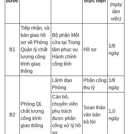
bước
thực hiện
(ngày
làm
việc)
Tiếp nhận, và
bàn giao hồ
Bộ phận Một
sơ về Phòng
cửa tại Trung
1/8
B1
Quản lý chất
tâm phục vụ
Hồ sơ
ngày
lượng công
Hành chính
trình giao
công tỉnh
thông
Lãnh đạo
Phân công
1/8
Phòng
thụ lý
ngày
Cán bộ,
Phòng QL
chuyên viên
Soạn thảo
chất lượng
phụ trách
1,0
B2
văn bản
công trình
được phân
ngày
trả lời
giao thông
công xử lý hồ
sơ