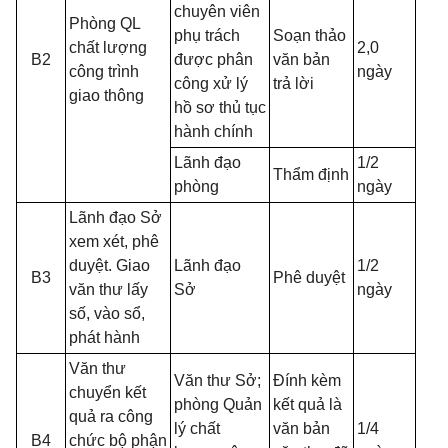
chuyên viên
Phòng QL
phụ trách
Soạn thảo
chất lượng
2,0
B2
được phân
văn bản
công trình
ngày
công xử lý
trả lời
giao thông
hồ sơ thủ tục
hành chính
Lãnh đạo
1/2
Thẩm định
phòng
ngày
Lãnh đạo Sở
xem xét, phê
duyệt. Giao
Lãnh đạo
1/2
B3
Phê duyệt
văn thư lấy
Sở
ngày
số, vào sổ,
phát hành
Văn thư
Văn thư Sở;
Đính kèm
chuyển kết
phòng Quản
kết quả là
quả ra công
lý chất
văn bản
1/4
B4
chức bộ phận