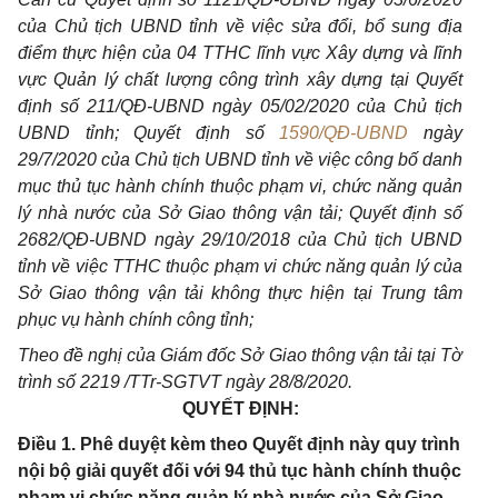
của Chủ tịch UBND tỉnh về việc sửa đổi, bổ sung địa
điểm thực hiện của 04 TTHC lĩnh vực Xây dựng và lĩnh
vực Quản lý chất lượng công trình xây dựng tại Quyết
định số 211/QĐ-UBND ngày 05/02/2020 của Chủ tịch
UBND tỉnh; Quyết định số
1590/QĐ-UBND
ngày
29/7/2020 của Chủ tịch UBND tỉnh về việc công bố danh
mục thủ tục hành chính thuộc phạm vi, chức năng quản
lý nhà nước của Sở Giao thông vận tải; Quyết định số
2682/QĐ-UBND ngày 29/10/2018 của Chủ tịch UBND
tỉnh về việc TTHC thuộc phạm vi chức năng quản lý của
Sở Giao thông vận tải không thực hiện tại Trung tâm
phục vụ hành chính công tỉnh;
Theo đề nghị của Giám đốc Sở Giao thông vận t
ả
i tại Tờ
trình số 2219 /TTr-SGTVT ng
à
y 28/8/2020.
QUYẾT ĐỊNH:
Điều 1. Phê duyệt kèm theo Quyết định này quy trình
nội bộ giải quyết đối với 94 thủ tục hành chính thuộc
phạm vi chức năng quản lý nhà nước của Sở Giao