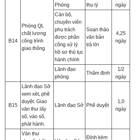
Phòng
thụ lý
ngày
Cán bộ,
chuyên viên
Phòng QL
phụ trách
Soạn thảo
chất lượng
4,25
được phân
văn bản
B14
công trình
ngày
công xử lý
trả lời
giao thông
hồ sơ thủ tục
hành chính
Lãnh đạo
1/2
Thẩm định
phòng
ngày
Lãnh đạo Sở
xem xét, phê
duyệt. Giao
1,0
B15
Lãnh đạo Sở
Phê duyệt
văn thư lấy
ngày
số, vào sổ,
phát hành.
Văn thư
Đính kèm