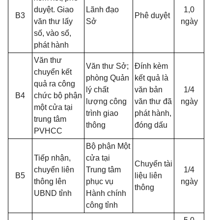
duyệt. Giao
Lãnh đạo
1,0
B3
Phê duyệt
văn thư lấy
Sở
ngày
số, vào sổ,
phát hành
Văn thư
Văn thư Sở;
Đính kèm
chuyển kết
phòng Quản
kết quả là
quả ra công
lý chất
văn bản
1/4
B4
chức bộ phận
lượng công
văn thư đã
ngày
một cửa tại
trình giao
phát hành,
trung tâm
thông
đóng dấu
PVHCC
Bộ phận Một
Tiếp nhận,
cửa tại
Chuyển tài
chuyển liên
Trung tâm
1/4
B5
liệu liên
thông lên
phục vụ
ngày
thông
UBND tỉnh
Hành chính
công tỉnh