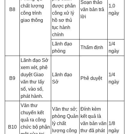
Soạn thảo
chất lượng
được phân
1,0
B8
văn bản trả
công trình
công xử lý
ngày
lời
giao thông
hồ sơ thủ
tục hành
chính
Lãnh đạo
1/4
Thẩm định
phòng
ngày
Lãnh đạo Sở
xem xét, phê
duyệt Giao
Lãnh đạo
1/4
B9
Phê duyệt
văn thư lấy
Sở
ngày
số, vào sổ,
phát hành.
Văn thư
Văn thư sở;
Đính kèm
chuyển kết
phòng Quản
kết quả là
quả ra công
lý chất
văn bản văn
1/8
B10
chức bộ phận
lượng công
thư đã phát
ngày