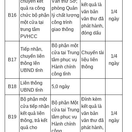
chuyển kết
Văn thư Sở;
kết quả là
quả ra công
phòng Quản
văn bản
1/4
B16
chức bộ phận
lý chất lượng
văn thư đã
ngày
một cửa tại
công trình
phát hành,
trung tâm
giao thông
đóng dấu
PVHCC
Bộ phận một
Tiếp nhận,
cửa tại Trung
Chuyển tài
chuyển liên
1/4
B17
tâm phục vụ
liệu liên
thông lên
ngày
Hành chính
thông
UBND tỉnh
công tỉnh
Liên thông
B18
5,0 ngày
UBND tỉnh
Bộ phận một
Đính kèm
Bộ phận Một
cửa tiếp nhận
kết quả là
cửa tại Trung
kết quả liên
văn bản
1/4
B19
tâm phục vụ
thông, trả kết
văn thư đã
ngày
Hành chính
quả cho
phát hành,
công