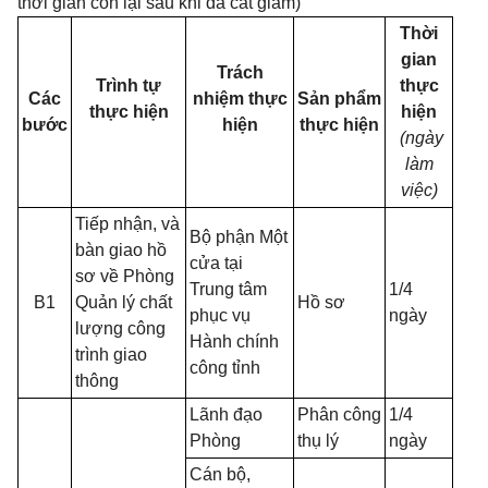
thời gian còn lại sau khi đã cắt giảm)
Thời
gian
Trách
Trình tự
thực
Các
nhiệm thực
Sản phẩm
thực hiện
hiện
bước
hiện
thực hiện
(ngày
làm
việc)
Tiếp nhận, và
Bộ phận Một
bàn giao hồ
cửa tại
sơ về Phòng
Trung tâm
1/4
B1
Quản lý chất
Hồ sơ
phục vụ
ngày
lượng công
Hành chính
trình giao
công tỉnh
thông
Lãnh đạo
Phân công
1/4
Phòng
thụ lý
ngày
Cán bộ,