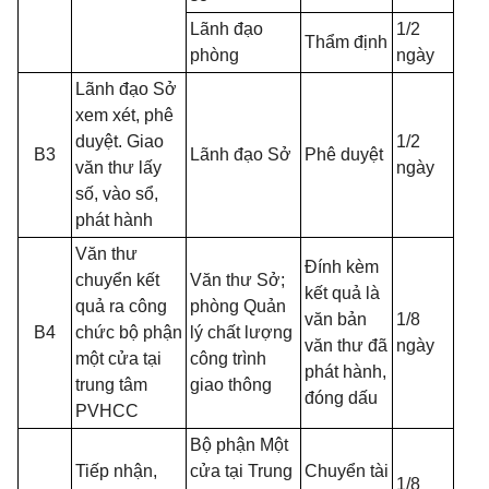
Lãnh đạo
1/2
Thẩm định
phòng
ngày
Lãnh đạo Sở
xem xét, phê
duyệt. Giao
1/2
B3
Lãnh đạo Sở
Phê duyệt
văn thư lấy
ngày
số, vào sổ,
phát hành
Văn thư
Đính kèm
chuyển kết
Văn thư Sở;
kết quả là
quả ra công
phòng Quản
văn bản
1/8
B4
chức bộ phận
lý chất lượng
văn thư đã
ngày
một cửa tại
công trình
phát hành,
trung tâm
giao thông
đóng dấu
PVHCC
Bộ phận Một
Tiếp nhận,
cửa tại Trung
Chuyển tài
1/8