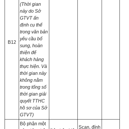
(Thời gian
này do Sở
GTVT ấn
định cụ thể
trong văn bản
yêu cầu bổ
B12
sung, hoàn
thiện để
khách hàng
thực hiện. Và
thời gian này
không nằm
trong tổng số
thời gian giải
quyết TTHC
hồ sơ của Sở
GTVT)
Bộ phận một
Scan,
đính