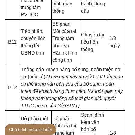
một cửa tại
trình giao
hành, đóng
trung tâm
thông
dấu
PVHCC
Bộ phận
Tiếp nhận,
Một cửa tại
Chuyển tài
chuyển liên
Trung tâm
1/8
B11
liệu liên
thông lên
phục vụ
ngày
thông
UBND tỉnh
Hành chính
công tỉnh
Thông báo khách hàng bổ sung, hoàn thiện hồ
sơ (nếu có)
(Thời gian này do Sở GTVT ấn định
cụ thể trong văn bản yêu cầu bổ sung, hoàn
B12
thiện để khách hàng thực hiện. Và thời gian này
không nằm trong tổng số thời gian giải quyết
TTHC hồ sơ của Sở GTVT)
Scan,
đính
Bộ phận một
Bộ phận
kèm văn
cửa tiếp nhận
Một cửa tại
bản bổ
Chú thích màu chỉ dẫn
kết quả bổ
Trung tâm
1/8