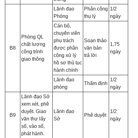
Lãnh đạo
Phân công
1/2
Phòng
thụ lý
ngày
Cán bộ,
chuyên viên
Phòng QL
phụ trách
Soạn thảo
chất lượng
1,75
B8
được phân
văn bản
công trình
ngày
công xử lý
trả lời
giao thông
hồ sơ thủ tục
hành chính
Lãnh đạo
1/2
Thẩm định
phòng
ngày
Lãnh đạo Sở
xem xét, phê
duyệt. Giao
Lãnh đạo
1/2
B9
Phê duyệt
văn thư lấy
Sở
ngày
số, vào sổ,
phát hành.