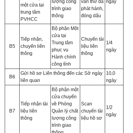
lượng công
văn thư đã
ngày
một cửa tại
trình giao
phát hành,
trung tâm
thông
đóng dấu
PVHCC
Bộ phận Một
cửa tại
Tiếp nhận,
Chuyển tài
Trung tâm
1/4
B5
chuyển liên
liệu liên
phục vụ
ngày
thông
thông
Hành chính
công tỉnh
Gửi hồ sơ Liên thông đến các Sở ngày
10,0
B6
liên quan
ngày
Bộ phận một
cửa chuyển
Tiếp nhận tài
về Phòng
Scan
1/2
B7
liệu liên
Quản lý chất
chuyển tài
ngày
thông
lượng công
liệu hồ sơ
trình giao
thông