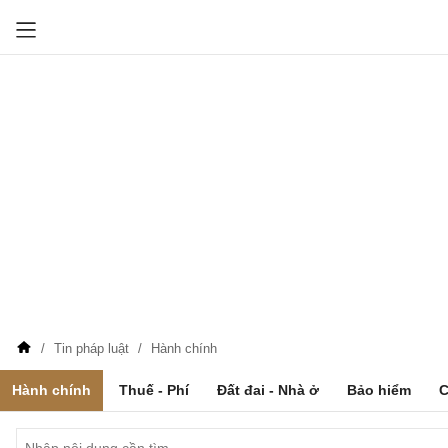
Tin pháp luật
Hành chính
Hành chính
Thuế - Phí
Đất đai - Nhà ở
Bảo hiểm
C