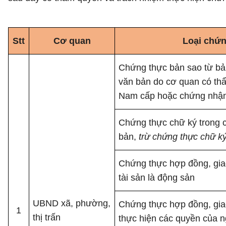
Stt
Cơ quan
Loại chứn
Chứng thực bản sao từ bản
văn bản do cơ quan có th
Nam cấp hoặc chứng nhậ
Chứng thực chữ ký trong c
bản,
trừ chứng thực chữ k
Chứng thực hợp đồng, giao
tài sản là động sản
UBND xã, phường,
Chứng thực hợp đồng, giao
1
thị trấn
thực hiện các quyền của 