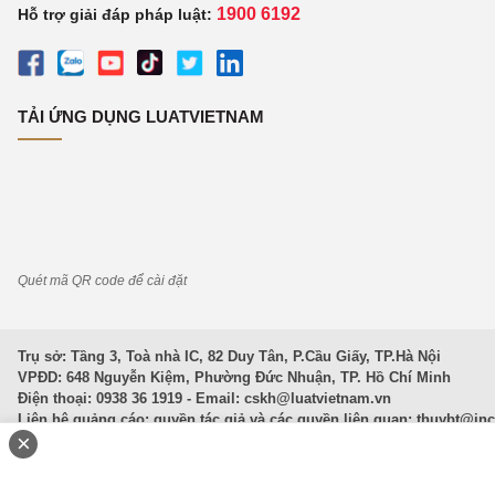
1900 6192
Hỗ trợ giải đáp pháp luật:
TẢI ỨNG DỤNG LUATVIETNAM
Quét mã QR code để cài đặt
Trụ sở: Tầng 3, Toà nhà IC, 82 Duy Tân, P.Cầu Giấy, TP.Hà Nội
VPĐD: 648 Nguyễn Kiệm, Phường Đức Nhuận, TP. Hồ Chí Minh
Điện thoại: 0938 36 1919 - Email:
cskh@luatvietnam.vn
Liên hệ quảng cáo; quyền tác giả và các quyền liên quan:
thuybt@in
×
Văn Bản Pháp Luật
|
Luật Doanh nghiệp
|
Luật Đất đai
|
Luật Hình 