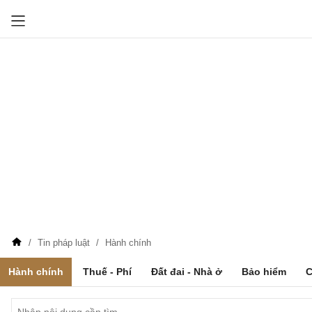
Tin pháp luật
Hành chính
Hành chính
Thuế - Phí
Đất đai - Nhà ở
Bảo hiểm
C