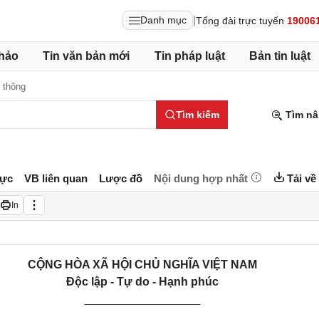
|
Danh mục
Tổng đài trực tuyến
19006
hảo
Tin văn bản mới
Tin pháp luật
Bản tin luật
 thông
Tìm kiếm
Tìm nâ
lực
VB liên quan
Lược đồ
Nội dung hợp nhất
Tải về
In
CỘNG HÒA XÃ HỘI CHỦ NGHĨA VIỆT NAM
Độc lập - Tự do - Hạnh phúc
__________________