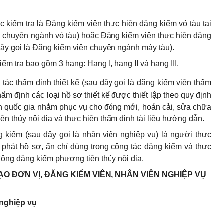
c kiểm tra là Đăng kiểm viên thực hiện đăng kiểm vỏ tàu tại
n chuyên ngành vỏ tàu) hoặc Đăng kiểm viên thực hiện đăng
 đây gọi là Đăng kiểm viên chuyên ngành máy tàu).
ểm tra bao gồm 3 hạng: Hạng I, hạng II và hạng III.
tác thẩm định thiết kế (sau đây gọi là đăng kiểm viên thẩm
hẩm định các loại hồ sơ thiết kế được thiết lập theo quy định
ẩn quốc gia nhằm phục vụ cho đóng mới, hoán cải, sửa chữa
ện thủy nội địa và thực hiện thẩm định tài liệu hướng dẫn.
 kiểm (sau đây gọi là nhân viên nghiệp vụ) là người thực
ấp phát hồ sơ, ấn chỉ dùng trong công tác đăng kiểm và thực
động đăng kiểm phương tiện thủy nội địa.
O ĐƠN VỊ, ĐĂNG KIỂM VIÊN, NHÂN VIÊN NGHIỆP VỤ
 nghiệp vụ