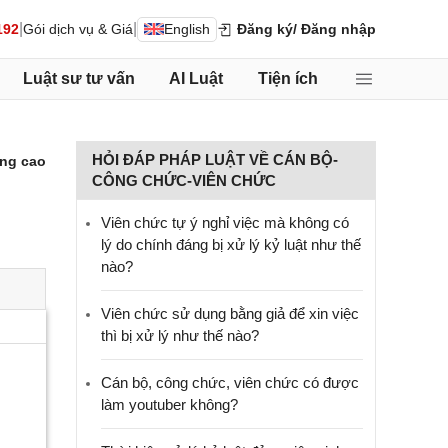
|
|
192
Gói dịch vụ & Giá
English
Đăng ký
/ Đăng nhập
Luật sư tư vấn
AI Luật
Tiện ích
HỎI ĐÁP PHÁP LUẬT VỀ CÁN BỘ-
ng cao
CÔNG CHỨC-VIÊN CHỨC
Viên chức tự ý nghỉ việc mà không có
lý do chính đáng bị xử lý kỷ luật như thế
nào?
Viên chức sử dụng bằng giả để xin việc
thì bị xử lý như thế nào?
Cán bộ, công chức, viên chức có được
làm youtuber không?