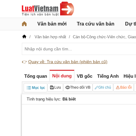
Văn bản mới
Tra cứu văn bản
Dự t
Văn bản hợp nhất
Cán bộ-Công chức-Viên chức,
Giao
👉
Quay về: Tra cứu văn bản (phiên bản cũ)
Nội dung
Tổng quan
VB gốc
Tiếng Anh
Hiệu 
Lưu
Theo dõi VB
Ghi chú
Báo lỗi
Mục lục
Tình trạng hiệu lực:
Đã biết