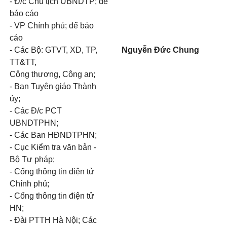
- Đ/c Chủ tịch UBNDTP; để
báo cáo
- VP Chính phủ; để báo
cáo
- Các Bộ: GTVT, XD, TP,
Nguyễn Đức Chung
TT&TT,
Công thương, Công an;
- Ban Tuyên giáo Thành
ủy;
- Các Đ/c PCT
UBNDTPHN;
- Các Ban HĐNDTPHN;
- Cục Kiểm tra văn bản -
Bộ Tư pháp;
- Cổng thông tin điện tử
Chính phủ;
- Cổng thông tin điện tử
HN;
- Đài PTTH Hà Nội; Các