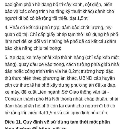
bao gồm phần hè đang bố trí cây xanh, cột điện, biển
báo và các công trình hạ tầng kỹ thuật khác) dành cho
người đi bộ có bề rộng tối thiểu đạt 1,5m;
4. Phải có kết cấu phù hợp, đảm bảo chất lượng, mỹ
quan đô thị; Chỉ cấp giấy phép tạm thời sử dụng hè phố
làm nơi để xe đối với những hè phố đã có kết cấu đảm
bảo khả năng chịu tải trọng;
5. Xe đạp, xe máy phải xếp thành hàng (chỉ sắp xếp một
hàng), quay đầu xe vào trong, cách tường phía giáp nhà
dân hoặc công trình trên vỉa hè 0,2m; trường hợp đặc
thù thực hiện theo phương án khác, UBND cấp huyện
căn cứ thực tế hè phố xây dựng phương án để xe đạp,
xe máy, đề xuất Liên ngành Sở Giao thông vận tải -
Công an thành phố Hà Nội thống nhất, chấp thuận, phải
đảm bảo phần hè phố còn lại dành cho người đi bộ có
bề rộng tối thiểu đạt 1,5m và các quy định nêu trên;
Điều 11. Quy định về sử dụng tạm thời một phần
lòng đường để trông, giữ xe