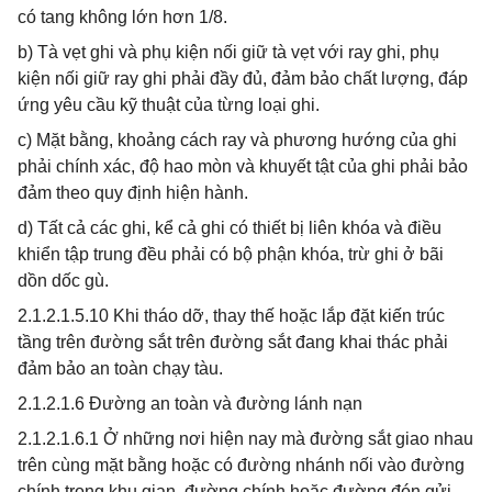
có tang không lớn hơn 1/8.
b) Tà vẹt ghi và phụ kiện nối giữ tà vẹt với ray ghi, phụ
kiện nối giữ ray ghi phải đầy đủ, đảm bảo chất lượng, đáp
ứng yêu cầu kỹ thuật của từng loại ghi.
c) Mặt bằng, khoảng cách ray và phương hướng của ghi
phải chính xác, độ hao mòn và khuyết tật của ghi phải bảo
đảm theo quy định hiện hành.
d) Tất cả các ghi, kể cả ghi có thiết bị liên khóa và điều
khiển tập trung đều phải có bộ phận khóa, trừ ghi ở bãi
dồn dốc gù.
2.1.2.1.5.10 Khi tháo dỡ, thay thế hoặc lắp đặt kiến trúc
tầng trên đường sắt trên đường sắt đang khai thác phải
đảm bảo an toàn chạy tàu.
2.1.2.1.6 Đường an toàn và đường lánh nạn
2.1.2.1.6.1 Ở những nơi hiện nay mà đường sắt giao nhau
trên cùng mặt bằng hoặc có đường nhánh nối vào đường
chính trong khu gian, đường chính hoặc đường đón gửi