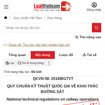
Đăng nhập
Quy chuẩn Việt Nam
Giao thông
Tìm nâng cao
👉
Quay về: Tra cứu văn bản (phiên bản cũ)
Tổng quan
Nội dung
Lược đồ
Tải về
Lưu
Tìm từ trong trang
Tình trạng hiệu lực:
Đã biết
QCVN 08: 2018/BGTVT
QUY CHUẨN KỸ THUẬT QUỐC GIA VỀ KHAI THÁC
ĐƯỜNG SẮT
National technical regulations on railway operations