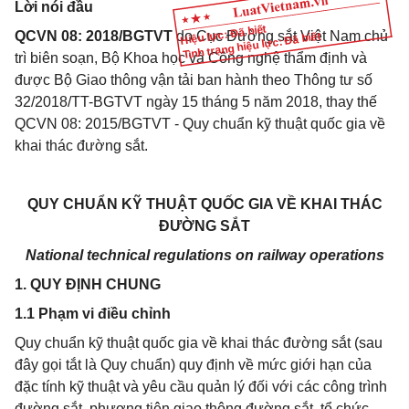
Lời nói đầu
Hiệu lực: Đã biết
QCVN 08: 2018/BGTVT
do Cục Đường sắt Việt Nam chủ
Tình trạng hiệu lực: Đã biết
trì biên soạn, Bộ Khoa học và Công nghệ thẩm định và
được Bộ Giao thông vận tải ban hành theo Thông tư số
32/2018/TT-BGTVT ngày 15 tháng 5 năm 2018, thay thế
QCVN 08: 2015/BGTVT - Quy chuẩn kỹ thuật quốc gia về
khai thác đường sắt.
QUY CHUẨN KỸ THUẬT QUỐC GIA VỀ KHAI THÁC
ĐƯỜNG SẮT
National technical regulations on railway operations
1. QUY ĐỊNH CHUNG
1.1 Phạm vi điều chỉnh
Quy chuẩn kỹ thuật quốc gia về khai thác đường sắt (sau
đây gọi tắt là Quy chuẩn) quy định về mức giới hạn của
đặc tính kỹ thuật và yêu cầu quản lý đối với các công trình
đường sắt, phương tiện giao thông đường sắt, tổ chức