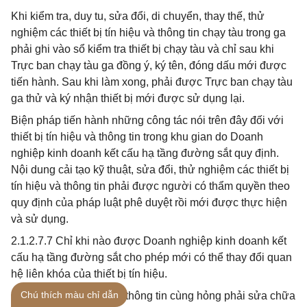
Khi kiểm tra, duy tu, sửa đổi, di chuyển, thay thế, thử
nghiệm các thiết bị tín hiệu và thông tin chạy tàu trong ga
phải ghi vào sổ kiểm tra thiết bị chạy tàu và chỉ sau khi
Trực ban chạy tàu ga đồng ý, ký tên, đóng dấu mới được
tiến hành. Sau khi làm xong, phải được Trực ban chạy tàu
ga thử và ký nhận thiết bị mới được sử dụng lại.
Biện pháp tiến hành những công tác nói trên đây đối với
thiết bị tín hiệu và thông tin trong khu gian do Doanh
nghiệp kinh doanh kết cấu hạ tầng đường sắt quy định.
Nội dung cải tạo kỹ thuật, sửa đổi, thử nghiệm các thiết bị
tín hiệu và thông tin phải được người có thẩm quyền theo
quy định của pháp luật phê duyệt rồi mới được thực hiện
và sử dụng.
2.1.2.7.7 Chỉ khi nào được Doanh nghiệp kinh doanh kết
cấu hạ tầng đường sắt cho phép mới có thể thay đổi quan
hệ liên khóa của thiết bị tín hiệu.
Chú thích màu chỉ dẫn
2.1.2.7.8 Khi nhiều dây thông tin cùng hỏng phải sửa chữa