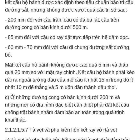
kết cấu hộ bánh được xác định theo tiêu chuẩn bảo trì cầu
đường sắt, nhưng không được vượt quá các trị số sau:
- 200 mm đối với cầu trần, cầu có đá ba lát, cầu trên
đường cong có bán kính dưới 500 m.
- 85 mm đối với cầu có ray đặt trực tiếp trên hệ dầm dọc.
- 60 mm - 70 mm đối với cầu đi chung đường sắt đường
bộ.
Mặt kết cấu hộ bánh không được cao quá 5 mm và thấp
quá 20 mm so với mặt ray chính. Kết cấu hộ bánh phải kéo
dài ra ngoài tường đầu của mố cầu ít nhất 15 m trong đó ít
nhất 10 m để thẳng và 5 m uốn dần thành đầu thoi.
c) Ở những đường cong có bán kính dưới 200 m và
những nơi có địa hình đặc biệt cần thiết phải đặt kết cấu
chống trật bánh nhằm đảm bảo an toàn trong quá trình
khai thác.
2.1.2.1.5.7 Tà vẹt và phụ kiện liên kết ray với tà vẹt
a) Tà vẹt và phụ kiện liên kết ray với tà vẹt phải đảm bảo