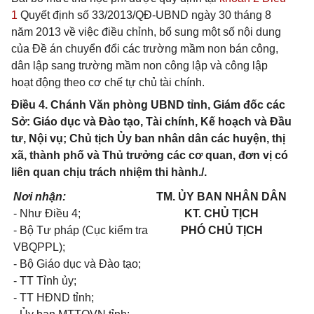
1
Quyết định số 33/2013/QĐ-UBND ngày 30 tháng 8
năm 2013 về việc điều chỉnh, bổ sung một số nội dung
của Đề án chuyển đổi các trường mầm non bán công,
dân lập sang trường mầm non công lập và công lập
hoạt động theo cơ chế tự chủ tài chính.
Điều 4. Chánh Văn phòng UBND tỉnh, Giám đốc các
Sở: Giáo dục và Đào tạo, Tài chính, Kế hoạch và Đầu
tư, Nội vụ; Chủ tịch Ủy ban nhân dân các huyện, thị
xã, thành phố và Thủ trưởng các cơ quan, đơn vị có
liên quan chịu trách nhiệm thi hành./.
Nơi nhận:
TM. ỦY BAN NHÂN DÂN
- Như Điều 4;
KT. CHỦ TỊCH
- Bộ Tư pháp (Cục kiểm tra
PHÓ CHỦ TỊCH
VBQPPL);
- Bộ Giáo dục và Đào tạo;
- TT Tỉnh ủy;
- TT HĐND tỉnh;