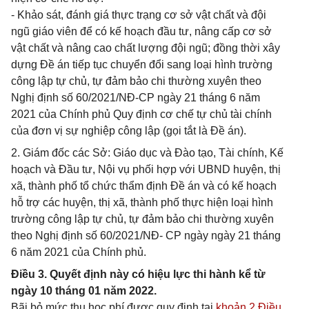
- Khảo sát, đánh giá thực trạng cơ sở vật chất và đội
ngũ giáo viên để có kế hoạch đầu tư, nâng cấp cơ sở
vật chất và nâng cao chất lượng đội ngũ; đồng thời xây
dựng Đề án tiếp tục chuyển đổi sang loại hình trường
công lập tự chủ, tự đảm bảo chi thường xuyên theo
Nghị định số 60/2021/NĐ-CP ngày 21 tháng 6 năm
2021 của Chính phủ Quy định cơ chế tự chủ tài chính
của đơn vị sự nghiệp công lập (gọi tắt là Đề án).
2. Giám đốc các Sở: Giáo dục và Đào tạo, Tài chính, Kế
hoạch và Đầu tư, Nội vụ phối hợp với UBND huyện, thị
xã, thành phố tổ chức thẩm định Đề án và có kế hoạch
hỗ trợ các huyện, thị xã, thành phố thực hiện loại hình
trường công lập tự chủ, tự đảm bảo chi thường xuyên
theo Nghị định số 60/2021/NĐ- CP ngày ngày 21 tháng
6 năm 2021 của Chính phủ.
Điều 3. Quyết định này có hiệu lực thi hành kể từ
ngày 10 tháng 01 năm 2022.
Bãi bỏ mức thu học phí được quy định tại
khoản 2 Điều