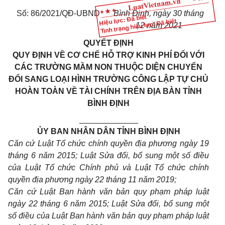
Số: 86/2021/QĐ-UBND
Bình Định, ngày 30 tháng
Hiệu lực: Đã biết
Tình trạng hiệu lực: Đã biết
12 năm 2021
QUYẾT ĐỊNH
QUY ĐỊNH VỀ CƠ CHẾ HỖ TRỢ KINH PHÍ ĐỐI VỚI
CÁC TRƯỜNG MẦM NON THUỘC DIỆN CHUYỂN
ĐỔI SANG LOẠI HÌNH TRƯỜNG CÔNG LẬP TỰ CHỦ
HOÀN TOÀN VỀ TÀI CHÍNH TRÊN ĐỊA BÀN TỈNH
BÌNH ĐỊNH
_____________
ỦY BAN NHÂN DÂN TỈNH BÌNH ĐỊNH
Căn cứ Luật Tổ chức chính quyền địa phương ngày 19
tháng 6 năm 2015; Luật Sửa đổi, bổ sung một số điều
của Luật Tổ chức Chính phủ và Luật Tổ chức chính
quyền địa phương ngày 22 tháng 11 năm 2019;
Căn cứ Luật Ban hành văn bản quy phạm pháp luật
ngày 22 tháng 6 năm 2015; Luật Sửa đổi, bổ sung một
số điều của Luật Ban hành văn bản quy phạm pháp luật