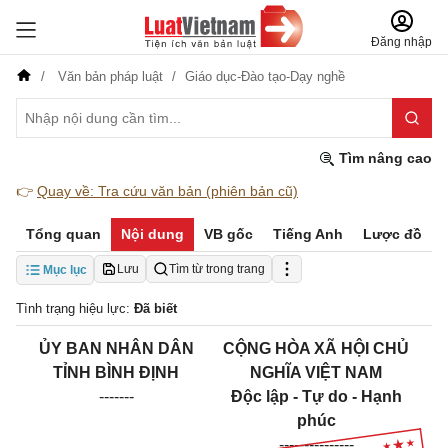
Đăng nhập
Văn bản pháp luật
Giáo dục-Đào tạo-Dạy nghề
Tìm nâng cao
👉
Quay về: Tra cứu văn bản (phiên bản cũ)
Tổng quan
Nội dung
VB gốc
Tiếng Anh
Lược đồ
Lưu
Tìm từ trong trang
Mục lục
Tình trạng hiệu lực:
Đã biết
ỦY BAN NHÂN DÂN
CỘNG HÒA XÃ HỘI CHỦ
TỈNH BÌNH ĐỊNH
NGHĨA VIỆT NAM
-------
Độc lập - Tự do - Hạnh
phúc
---------------