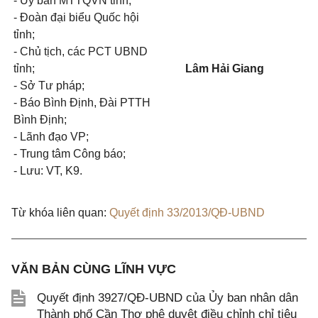
- Ủy ban MTTQVN tỉnh;
- Đoàn đại biểu Quốc hội
tỉnh;
- Chủ tịch, các PCT UBND
tỉnh;
Lâm Hải Giang
- Sở Tư pháp;
- Báo Bình Định, Đài PTTH
Bình Định;
- Lãnh đạo VP;
- Trung tâm Công báo;
- Lưu: VT, K9.
Từ khóa liên quan:
Quyết định 33/2013/QĐ-UBND
VĂN BẢN CÙNG LĨNH VỰC
Quyết định 3927/QĐ-UBND của Ủy ban nhân dân
Thành phố Cần Thơ phê duyệt điều chỉnh chỉ tiêu