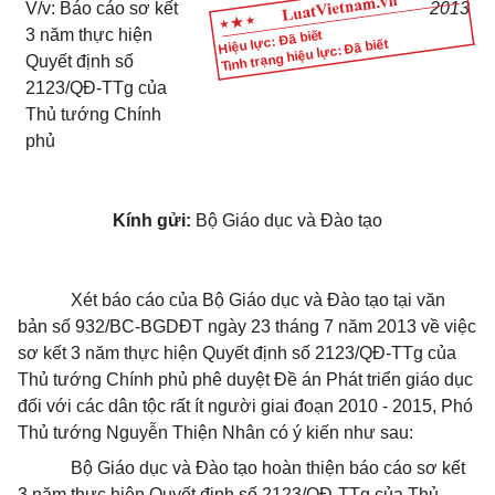
V/v: Báo cáo sơ kết
2013
3 năm thực hiện
Hiệu lực: Đã biết
Tình trạng hiệu lực: Đã biết
Quyết định số
2123/QĐ-TTg của
Thủ tướng Chính
phủ
Kính gửi:
Bộ Giáo dục và Đào tạo
Xét báo cáo của Bộ Giáo dục và Đào tạo tại văn
bản số 932/BC-BGDĐT ngày 23 tháng 7 năm 2013 về việc
sơ kết 3 năm thực hiện Quyết định số 2123/QĐ-TTg của
Thủ tướng Chính phủ phê duyệt Đề án Phát triển giáo dục
đối với các dân tộc rất ít người giai đoạn 2010 - 2015, Phó
Thủ tướng Nguyễn Thiện Nhân có ý kiến như sau:
Bộ Giáo dục và Đào tạo hoàn thiện báo cáo sơ kết
3 năm thực hiện Quyết định số 2123/QĐ-TTg của Thủ