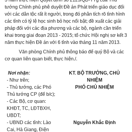
tướng Chính phủ phê duyệt Đề án Phát triển giáo dục đối
với các dân tộc rất ít người, trong đó phân tích rõ tình hình
các tỉnh có tỷ lệ học sinh bỏ học nổi bật; đề xuất các giải
pháp đối với các địa phương và các bộ, ngành cần triển
khai trong giai đoạn 2013 - 2015; tổ chức Hội nghị sơ kết 3
năm thực hiện Đề án với 6 tỉnh vào tháng 11 năm 2013.
Văn phòng Chính phủ thông báo để quý Bộ và các
cơ quan liên quan biết, thực hiện./.
Nơi nhận:
KT. BỘ TRƯỞNG, CHỦ
- Như trên;
NHIỆM
- Thủ tướng, các Phó
PHÓ CHỦ NHIỆM
Thủ tướng CP (để b/c);
- Các Bộ, cơ quan:
KHĐT, TC, LĐTBXH,
UBDT;
- UBND các tỉnh: Lào
Nguyễn Khắc Định
Cai, Hà Giang, Điện