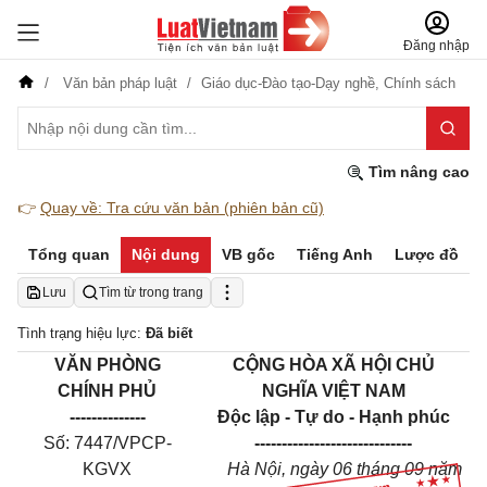
Đăng nhập
Văn bản pháp luật
Giáo dục-Đào tạo-Dạy nghề,
Chính sách
Tìm nâng cao
👉
Quay về: Tra cứu văn bản (phiên bản cũ)
Tổng quan
Nội dung
VB gốc
Tiếng Anh
Lược đồ
Lưu
Tìm từ trong trang
Tình trạng hiệu lực:
Đã biết
VĂN PHÒNG
CỘNG HÒA XÃ HỘI CHỦ
CHÍNH PHỦ
NGHĨA VIỆT NAM
--------------
Độc lập - Tự do - Hạnh phúc
Số: 7447/VPCP-
-----------------------------
KGVX
Hà Nội, ngày 06 tháng 09 năm