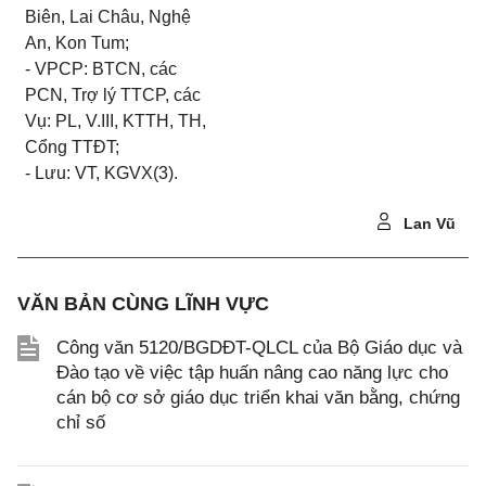
Biên, Lai Châu, Nghệ
An, Kon Tum;
- VPCP: BTCN, các
PCN, Trợ lý TTCP, các
Vụ: PL, V.III, KTTH, TH,
Cổng TTĐT;
- Lưu: VT, KGVX(3).
Lan Vũ
VĂN BẢN CÙNG LĨNH VỰC
Công văn 5120/BGDĐT-QLCL của Bộ Giáo dục và
Đào tạo về việc tập huấn nâng cao năng lực cho
cán bộ cơ sở giáo dục triển khai văn bằng, chứng
chỉ số