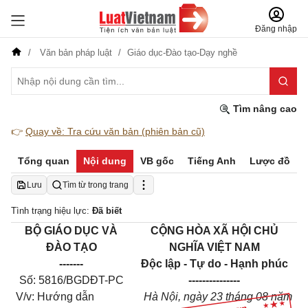
Đăng nhập
Văn bản pháp luật
Giáo dục-Đào tạo-Dạy nghề
Tìm nâng cao
👉
Quay về: Tra cứu văn bản (phiên bản cũ)
Tổng quan
Nội dung
VB gốc
Tiếng Anh
Lược đồ
Lưu
Tìm từ trong trang
Tình trạng hiệu lực:
Đã biết
BỘ GIÁO DỤC VÀ
CỘNG HÒA XÃ HỘI CHỦ
ĐÀO TẠO
NGHĨA VIỆT NAM
-------
Độc lập - Tự do - Hạnh phúc
Số: 5816/BGDĐT-PC
---------------
V/v: Hướng dẫn
Hà Nội, ngày 23 tháng 08 năm