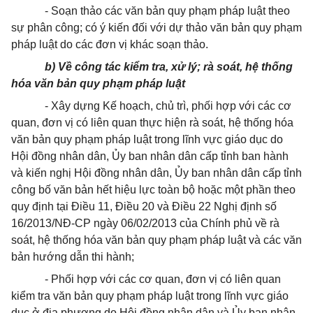
- Soạn thảo các văn bản quy phạm pháp luật theo
sự phân công; có ý kiến đối với dự thảo văn bản quy phạm
pháp luật do các đơn vị khác soạn thảo.
b) Về c
ông tác kiểm tra, xử lý
;
rà soát
, hệ thống
hóa
văn bản quy phạm pháp luật
- Xây dựng Kế hoạch, c
hủ trì, phối h
ợ
p với các
cơ
quan,
đơn vị có liên quan
t
hực hiện rà soát, hệ thống hóa
văn bản
quy phạm pháp luật trong lĩnh vực giáo dục do
Hội đồng nhân dân, Ủy ban nhân dân cấp tỉnh ban hành
và kiến nghị Hội đồng nhân dân, Ủy ban nhân dân cấp tỉnh
công bố văn bản hết hiệu lực toàn bộ hoặc một phần theo
quy định tại Điều 11, Điều 20 và Điều 22 Nghị định số
16/2013/NĐ-CP ngày 06/02/2013 của Chính phủ về rà
soát, hệ thống hóa văn bản quy phạm pháp luật và các văn
bản hướng dẫn thi hành;
- Phối hợp với các cơ quan, đơn vị có liên quan
kiểm tra văn bản quy phạm pháp luật trong lĩnh vực giáo
dục ở địa phương do Hội đồng nhân dân và Ủy ban nhân