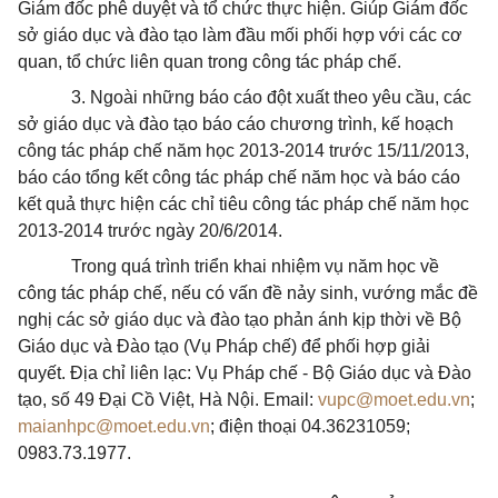
Giám đốc phê duyệt và tổ chức thực hiện.
Giúp Giám đốc
sở giáo dục và đào tạo làm đầu mối phối hợp với các cơ
quan, tổ chức liên quan trong công tác pháp chế.
3. Ngoài những báo cáo đột xuất theo yêu cầu, các
sở giáo dục và đào tạo
báo cáo ch­ương trình, kế hoạch
công tác pháp chế năm học 2013-2014 trư­ớc 15/11/2013,
báo cáo tổng kết công tác pháp chế năm học và báo cáo
kết quả thực hiện các chỉ tiêu công tác pháp chế năm học
201
3-
201
4
trước ngày
2
0/6/201
4
.
Trong quá trình triển khai nhiệm vụ năm học về
công tác pháp chế, nếu có vấn đề nảy sinh, vướng mắc đề
nghị các sở giáo dục và đào tạo phản ánh kịp thời về Bộ
Giáo dục và Đào tạo (Vụ Pháp chế) để phối hợp giải
quyết. Địa chỉ liên lạc: Vụ Pháp chế - Bộ Giáo dục và Đào
tạo, số 49 Đại Cồ Việt, Hà Nội. Email:
vupc@moet.edu.vn
;
maianhpc@moet.edu.vn
;
điện thoại 04.36231059;
0983.73.1977.