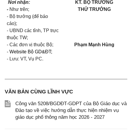
Nơi nhận:
KT. BỘ TRƯỞNG
-
Như trên;
THỨ TRƯỞNG
- Bộ trưởng (để báo
cáo);
- UBND các tỉnh, TP trực
thuộc TW;
- Các đơn vị thuộc Bộ;
Phạm Mạnh Hùng
-
Website Bộ GD&ĐT;
- Lưu: VT, Vụ PC.
VĂN BẢN CÙNG LĨNH VỰC
Công văn 5208/BGDĐT-GDPT của Bộ Giáo dục và
Đào tạo về việc hướng dẫn thực hiện nhiệm vụ
giáo dục phổ thông năm học 2026 - 2027