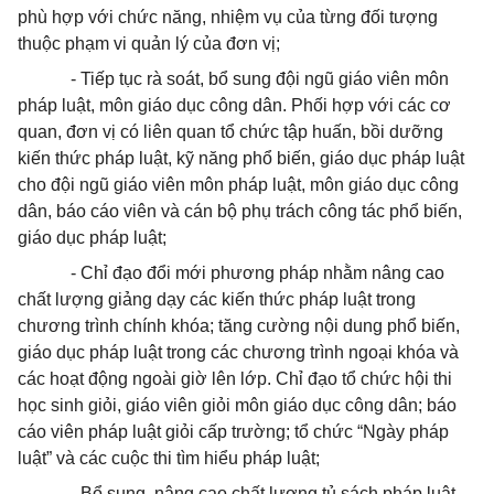
phù hợp với chức năng, nhiệm vụ của từng đối tượng
thuộc phạm vi quản lý của đơn vị;
- Tiếp tục rà soát, bổ sung đội ngũ giáo viên môn
pháp luật, môn giáo dục công dân. Phối hợp với các cơ
quan, đơn vị có liên quan tổ chức tập huấn, bồi dưỡng
kiến thức pháp luật, kỹ năng phổ biến, giáo dục pháp luật
cho đội ngũ giáo viên môn pháp luật, môn giáo dục công
dân, báo cáo viên và cán bộ phụ trách công tác phổ biến,
giáo dục pháp luật;
- Chỉ đạo đổi mới phương pháp nhằm nâng cao
chất lượng giảng dạy các kiến thức pháp luật trong
chương trình chính khóa; tăng cường nội dung phổ biến,
giáo dục pháp luật trong các chương trình ngoại khóa và
các hoạt động ngoài giờ lên lớp. Chỉ đạo tổ chức hội thi
học sinh giỏi, giáo viên giỏi môn giáo dục công dân; báo
cáo viên pháp luật giỏi cấp trường; tổ chức “Ngày pháp
luật” và các cuộc thi tìm hiểu pháp luật;
- Bổ sung, nâng cao chất lượng tủ sách pháp luật