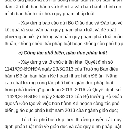
dân cấp tỉnh ban hành và kiểm tra văn bản hành chính do
mình ban hành có chứa quy phạm pháp luật;
- Xây dựng báo cáo gửi Bộ Giáo dục và Đào tạo về
kết quả rà soát văn bản quy phạm pháp luật và đề xuất
phương án xử lý những văn bản quy phạm pháp luật mâu
thuẫn, chồng chéo, trái pháp luật hoặc không còn phù hợp.
c)
Công tác phổ biến, giáo dục pháp luật
- Xây dựng và tổ chức triển khai Quyết định số
1141/QĐ-BĐHĐA ngày 29/3/2013 của Trưởng Ban điều
hành Đề án ban hành Kế hoạch thực hiện Đề án “Nâng
cao chất lượng công tác phổ biến, giáo dục pháp luật
trong nhà trường” giai đoạn 2013 -2016 và Quyết định số
1142/QĐ-BGDĐT ngày 29/3/2013 của
Bộ trưởng Bộ Giáo
dục và Đào tạo về việc b
an hành Kế hoạch công tác phổ
biến, giáo dục pháp luật năm 2013 của ngành giáo dục;
- Tổ chức phổ biến kịp thời, thường xuyên các quy
định pháp luật mới về giáo dục và các quy định pháp luật