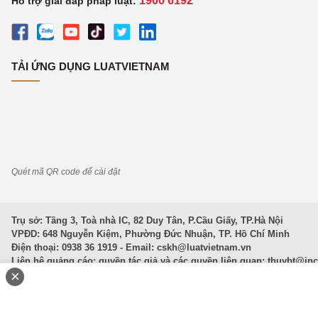
1900 6192
Hỗ trợ giải đáp pháp luật:
TẢI ỨNG DỤNG LUATVIETNAM
Quét mã QR code để cài đặt
Trụ sở: Tầng 3, Toà nhà IC, 82 Duy Tân, P.Cầu Giấy, TP.Hà Nội
VPĐD: 648 Nguyễn Kiệm, Phường Đức Nhuận, TP. Hồ Chí Minh
Điện thoại: 0938 36 1919 - Email:
cskh@luatvietnam.vn
Liên hệ quảng cáo; quyền tác giả và các quyền liên quan:
thuybt@in
×
Văn Bản Pháp Luật
|
Luật Doanh nghiệp
|
Luật Đất đai
|
Luật Hình 