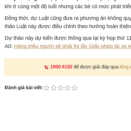
khi ở cùng một độ tuổi nhưng các bé có mức phát triể
Đồng thời, dự Luật cũng đưa ra phương án không quy 
thảo Luật này được điều chỉnh theo hướng hoàn thiệ
Dự thảo này dự kiến được thông qua tại kỳ họp thứ 1
A0:
Hàng triệu người sẽ phải thi lấy Giấy phép lái xe 
1900 6192
để được giải đáp qua
tổng 
Đánh giá bài viết: