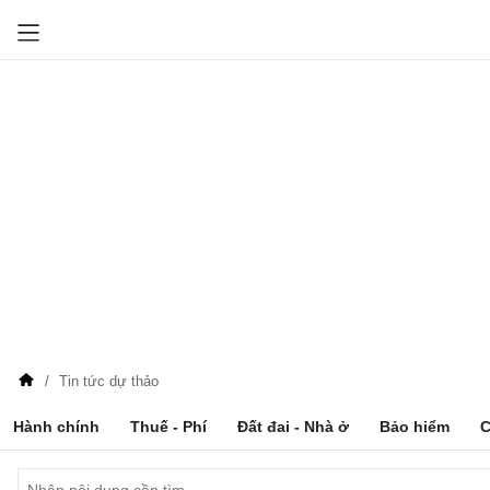
Tin tức dự thảo
Hành chính
Thuế - Phí
Đất đai - Nhà ở
Bảo hiểm
C