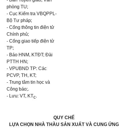
phòng TU;
- Cục Kiểm tra VBQPPL-
Bộ Tư pháp;
- Cổng thông tin điện tử
Chính phủ;
- Cổng giao tiếp điện tử
TP;
- Báo HNM, KTĐT; Đài
PTTH HN;
- VPUBND TP: Các
PCVP, TH, KT;
- Trung tâm tin học và
Công báo;.
- Lưu: VT, KT
.
c
QUY CHẾ
LỰA CHỌN NHÀ THẦU SẢN XUẤT VÀ CUNG ỨNG