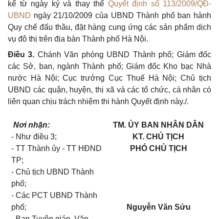
kể từ ngày ký và thay thế
Quyết định số 113/2009/QĐ-
UBND
ngày 21/10/2009 của UBND Thành phố ban hành
Quy chế đấu thầu, đặt hàng cung ứng các sản
phẩm
dịch
vụ đô thị trên địa bàn Thành phố Hà Nội.
Điều 3.
Chánh
Văn
phòng UBND Thành phố; Giám đốc
các Sở, ban, ngành Thành phố; Giám đốc Kho bạc Nhà
nước Hà Nội; Cục trưởng Cục Thuế Hà Nội; Chủ tịch
UBND các quận, huyện, thị xã và các
tổ chức
, cá nhân có
liên quan chịu trách nhiệm thi hành
Quyết
định này./.
Nơi nhận:
TM. ỦY BAN NHÂN DÂN
- Như điều 3;
KT. CHỦ TỊCH
- TT Thành ủy - TT HĐND
PHÓ CHỦ TỊCH
TP;
- Chủ tịch UBND Thành
phố;
- Các PCT UBND Thành
phố;
Nguyễn Văn Sửu
- Ban Tuyên giáo, Văn