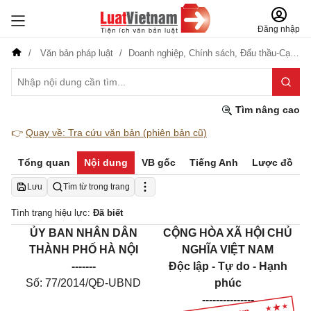
Đăng nhập
Văn bản pháp luật
Doanh nghiệp,
Chính sách,
Đấu thầu-Cạnh tranh
Tìm nâng cao
👉
Quay về: Tra cứu văn bản (phiên bản cũ)
Tổng quan
Nội dung
VB gốc
Tiếng Anh
Lược đồ
Lưu
Tìm từ trong trang
Tình trạng hiệu lực:
Đã biết
ỦY BAN NHÂN DÂN
CỘNG HÒA XÃ HỘI CHỦ
THÀNH PHỐ HÀ NỘI
NGHĨA VIỆT NAM
-------
Độc lập - Tự do - Hạnh
Số: 77/2014/QĐ-UBND
phúc
---------------