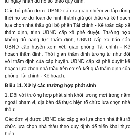
từ ngày nhận đủ hồ sơ theo quy định.
Các bộ phận được UBND cấp xã giao nhiệm vụ lập đồng
thời hồ sơ dự toán để hình thành giá gói thầu và kế hoạch
lựa chọn nhà thầu gửi bộ phận Tài chính -
Kế toán
cấp xã
thẩm định, trình UBND cấp xã phê duyệt.
Trường hợp
không đủ năng lực thẩm định, UBND cấp xã báo cáo
UBND cấp huyện xem xét, giao phòng Tài chính - Kế
hoạch thẩm định.
Thời gian
thẩm định tương tự như đối
với
thẩm định
của cấp huyện. UBND cấp xã phê duyệt kế
hoạch lựa chọn nhà thầu trên cơ sở kết quả thẩm định của
phòng Tài chính -
Kế hoạch
.
Điều 11. Xử lý các
trường hợp
phát sinh
1. Đối với trường hợp phát sinh khối lượng mới trong năm
ngoài phạm vi, địa bàn đã thực hiện tổ chức lựa chọn nhà
thầu:
Các đơn vị được
UBND
các cấp giao lựa chọn nhà thầu
tổ
chức
lựa chọn nhà thầu theo quy định để triển khai thực
hiện.