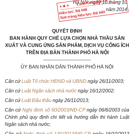
Hà Nội, ngày 10 tháng 10
năm 2014
Hiệu lực: Đã biết
Tình trạng hiệu lực: Đã biết
QUYẾT ĐỊNH
BAN HÀNH QUY CHẾ LỰA CHỌN NHÀ THẦU SẢN
XUẤT VÀ CUNG ỨNG SẢN PHẨM, DỊCH VỤ CÔNG ÍCH
TRÊN ĐỊA BÀN THÀNH PHỐ HÀ NỘI
--------------------------------
ỦY BAN NHÂN DÂN THÀNH PHỐ HÀ NỘI
Căn cứ
Luật Tổ chức HĐND và
UBND
ngày 26/11/2003;
Căn cứ
Luật Ngân sách nhà nước
ngày 16/12/2002;
Căn cứ
Luật Đấu thầu
ngày 26/11/2013;
Căn cứ
Nghị định số 60/2003/NĐ-CP
ngày 06/6/2003 của
Chính phủ quy định chi tiết và hướng dẫn thi hành Luật
Ngân sách nhà nước;
Căn cứ
Nghị định số 130/2013/NĐ-CP
ngày 16/10/2013