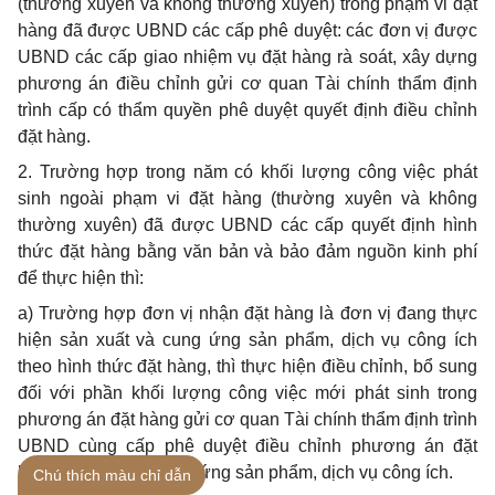
(thường xuyên và không thường xuyên) trong phạm vi đặt
hàng đã được UBND các cấp phê duyệt: các đơn vị được
UBND các cấp giao nhiệm vụ đặt hàng rà soát, xây dựng
phương án điều chỉnh gửi cơ quan Tài chính
thẩm định
trình cấp có
thẩm quyền
phê duyệt quyết định điều chỉnh
đặt hàng.
2. Trường hợp trong năm có khối lượng công việc phát
sinh ngoài phạm vi đặt hàng (thường xuyên và không
thường xuyên) đã được UBND các cấp quyết định hình
thức đặt hàng bằng văn bản và bảo đảm nguồn kinh phí
để thực hiện thì:
a) Trường hợp
đơn vị nhận đặt hàng là đơn vị đang thực
hiện sản xuất và cung ứng sản phẩm, dịch vụ công ích
theo hình thức đặt hàng, thì thực hiện điều chỉnh,
bổ sung
đối với phần khối lượng công việc mới phát sinh trong
phương án đặt hàng gửi cơ quan Tài chính thẩm định trình
UBND cùng cấp phê duyệt điều chỉnh phương án đặt
hàng sản xuất và cung ứng sản phẩm, dịch vụ công ích.
Chú thích màu chỉ dẫn