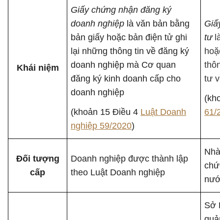
Giấy chứng nhận đăng ký
doanh nghiệp
là văn bản bằng
Giấ
bản giấy hoặc bản điện tử ghi
tư
l
lại những thông tin về đăng ký
hoặ
doanh nghiệp mà Cơ quan
thô
Khái niệm
đăng ký kinh doanh cấp cho
tư 
doanh nghiệp
(kh
(khoản 15 Điều 4
Luật Doanh
61/
nghiệp 59/2020
)
Nhà
Đối tượng
Doanh nghiệp được thành lập
chứ
cấp
theo Luật Doanh nghiệp
nướ
Sở 
quả