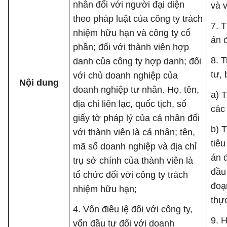
nhân đối với người đại diện
và 
theo pháp luật của công ty trách
7. 
nhiệm hữu hạn và công ty cổ
án 
phần; đối với thành viên hợp
8. 
danh của công ty hợp danh; đối
tư,
với chủ doanh nghiệp của
Nội dung
doanh nghiệp tư nhân. Họ, tên,
a) 
địa chỉ liên lạc, quốc tịch, số
các
giấy tờ pháp lý của cá nhân đối
b) 
với thành viên là cá nhân; tên,
tiê
mã số doanh nghiệp và địa chỉ
án 
trụ sở chính của thành viên là
đầu
tổ chức đối với công ty trách
đoạn
nhiệm hữu hạn;
thự
4. Vốn điều lệ đối với công ty,
9. 
vốn đầu tư đối với doanh