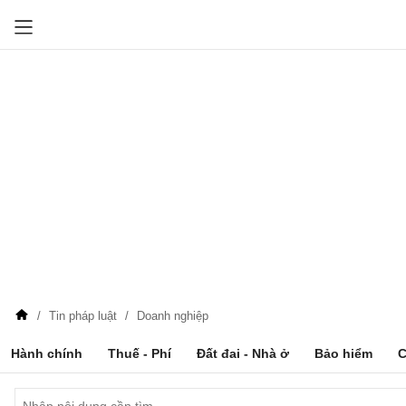
Tin pháp luật
Doanh nghiệp
Hành chính
Thuế - Phí
Đất đai - Nhà ở
Bảo hiểm
C