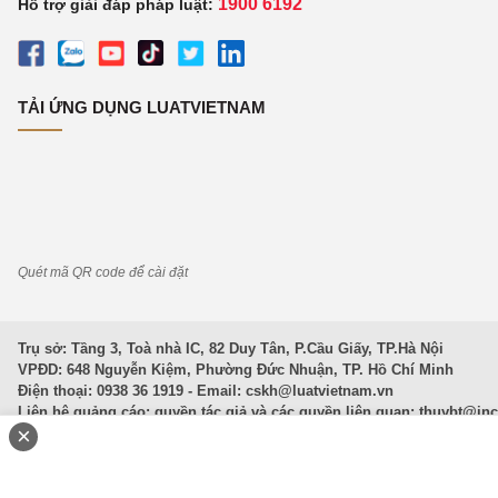
1900 6192
Hỗ trợ giải đáp pháp luật:
TẢI ỨNG DỤNG LUATVIETNAM
Quét mã QR code để cài đặt
Trụ sở: Tầng 3, Toà nhà IC, 82 Duy Tân, P.Cầu Giấy, TP.Hà Nội
VPĐD: 648 Nguyễn Kiệm, Phường Đức Nhuận, TP. Hồ Chí Minh
Điện thoại: 0938 36 1919 - Email:
cskh@luatvietnam.vn
Liên hệ quảng cáo; quyền tác giả và các quyền liên quan:
thuybt@in
×
Văn Bản Pháp Luật
|
Luật Doanh nghiệp
|
Luật Đất đai
|
Luật Hình 