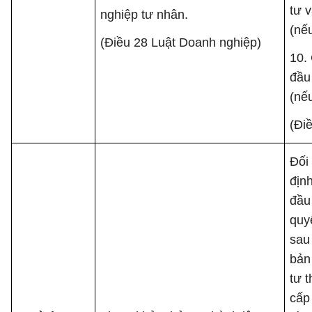
tư 
nghiệp tư nhân.
(nếu
(Điều 28 Luật Doanh nghiệp)
10.
đầu
(nếu
(Đi
Đối
địn
đầu 
quy
sau
bản
tư 
cấp