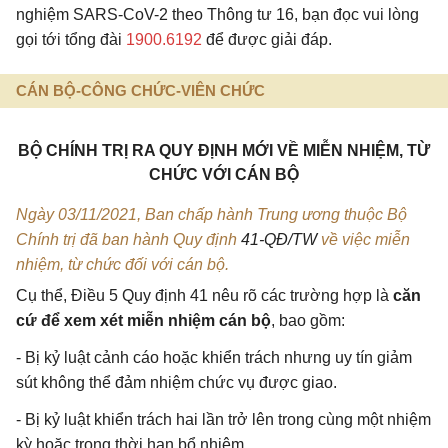
nghiệm SARS-CoV-2 theo Thông tư 16, bạn đọc vui lòng
gọi tới tổng đài
1900.6192
để được giải đáp.
CÁN BỘ-CÔNG CHỨC-VIÊN CHỨC
BỘ CHÍNH TRỊ RA QUY ĐỊNH MỚI VỀ MIỄN NHIỆM, TỪ
CHỨC VỚI CÁN BỘ
Ngày 03/11/2021, Ban chấp hành Trung ương thuộc Bộ
Chính trị đã ban hành Quy định
41-QĐ/TW
về việc miễn
nhiệm, từ chức đối với cán bộ.
Cụ thể, Điều 5 Quy định 41 nêu rõ các trường hợp là
căn
cứ để xem xét miễn nhiệm cán bộ
, bao gồm:
- Bị kỷ luật cảnh cáo hoặc khiển trách nhưng uy tín giảm
sút không thể đảm nhiệm chức vụ được giao.
- Bị kỷ luật khiển trách hai lần trở lên trong cùng một nhiệm
kỳ hoặc trong thời hạn bổ nhiệm.