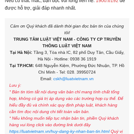
Nếu có thắc mắc, bạn đọc vui lòng liên hệ:
1900.6192
để
được hỗ trợ, giải đáp nhanh nhất.
Cảm ơn Quý khách đã dành thời gian đọc bản tin của chúng
tôi!
TRUNG TÂM LUẬT VIỆT NAM - CÔNG TY CP TRUYỀN
THÔNG LUẬT VIỆT NAM
Tại Hà Nội:
Tầng 3, Tòa nhà IC, 82 phố Duy Tân, Cầu Giấy,
Hà Nội - Hotline: 0938 36 1919
Tại TP.HCM:
648 Nguyễn Kiệm, Phường Đức Nhuận, TP. Hồ
Chí Minh - Tel: 028. 39950724
Email:
cskh@luatvietnam.vn
Lưu ý:
* Bản tin tóm tắt nội dung văn bản chỉ mang tính chất tổng
hợp, không có giá trị áp dụng vào các trường hợp cụ thể. Để
hiểu đầy đủ và chính xác quy định pháp luật, khách hàng
cần tìm đọc nội dung chi tiết toàn văn bản.
* Nếu không muốn tiếp tục nhận bản tin, phiền Quý khách
hàng vui lòng click vào đường link dưới đây
https://luatvietnam.vn/huy-dang-ky-nhan-ban-tin.html
Quý vị