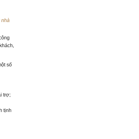
ý nhà
 công
 khách,
một số
 trợ;
h tịnh