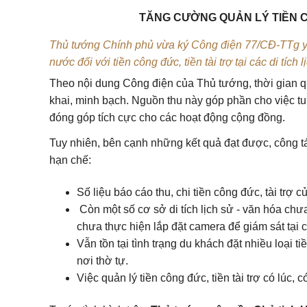
TĂNG CƯỜNG QUẢN LÝ TIỀN CÔ
Thủ tướng Chính phủ vừa ký Công điện 77/CĐ-TTg yê
nước đối với tiền công đức, tiền tài trợ tại các di tích
Theo nội dung Công điện của Thủ tướng, thời gian qu
khai, minh bạch. Nguồn thu này góp phần cho việc tu b
đóng góp tích cực cho các hoạt động cộng đồng.
Tuy nhiên, bên cạnh những kết quả đạt được, công tác
hạn chế:
Số liệu báo cáo thu, chi tiền công đức, tài trợ 
Còn một số cơ sở di tích lịch sử - văn hóa chưa 
chưa thực hiện lắp đặt camera để giám sát tại c
Vẫn tồn tại tình trạng du khách đặt nhiều loại ti
nơi thờ tự.
Việc quản lý tiền công đức, tiền tài trợ có lúc, 