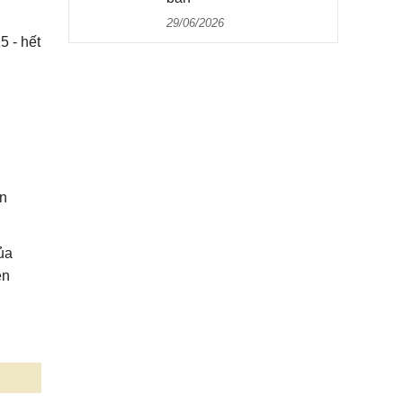
29/06/2026
5 - hết
ến
ủa
ền