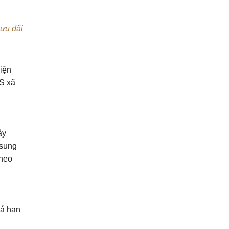
ưu đãi
iện
S xã
ây
 sung
theo
uá hạn