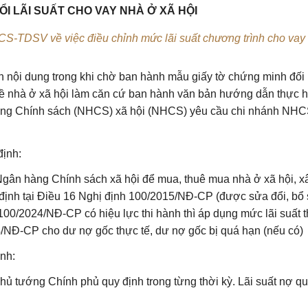
ĐỔI LÃI SUẤT CHO VAY NHÀ Ở XÃ HỘI
-TDSV về việc điều chỉnh mức lãi suất chương trình cho vay 
ội dung trong khi chờ ban hành mẫu giấy tờ chứng minh đối
về nhà ở xã hội làm căn cứ ban hành văn bản hướng dẫn thực h
àng Chính sách (NHCS) xã hội (NHCS) yêu cầu chi nhánh NHC
định:
Ngân hàng Chính sách xã hội để mua, thuê mua nhà ở xã hội, x
định tại Điều 16 Nghị định
100/2015/NĐ-CP
(được sửa đổi, bổ
100/2024/NĐ-CP có hiệu lực thi hành thì áp dụng mức lãi suất 
4/NĐ-CP cho dư nợ gốc thực tế, dư nợ gốc bị quá hạn (nếu có)
nh:
Thủ tướng Chính phủ quy định trong từng thời kỳ. Lãi suất nợ q