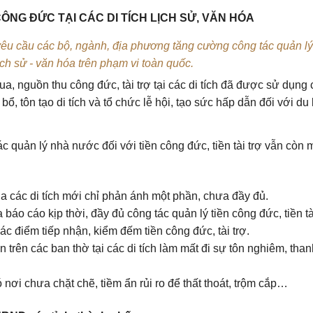
NG ĐỨC TẠI CÁC DI TÍCH LỊCH SỬ, VĂN HÓA
u cầu các bộ, ngành, địa phương tăng cường công tác quản l
 lịch sử - văn hóa trên phạm vi toàn quốc.
a, nguồn thu công đức, tài trợ tại các di tích đã được sử dụng
ổ, tôn tạo di tích và tổ chức lễ hội, tạo sức hấp dẫn đối với du
 quản lý nhà nước đối với tiền công đức, tiền tài trợ vẫn còn 
của các di tích mới chỉ phản ánh một phần, chưa đầy đủ.
báo cáo kịp thời, đầy đủ công tác quản lý tiền công đức, tiền tài
ác điểm tiếp nhận, kiểm đếm tiền công đức, tài trợ.
ền trên các ban thờ tại các di tích làm mất đi sự tôn nghiêm, than
có nơi chưa chặt chẽ, tiềm ẩn rủi ro để thất thoát, trộm cắp…