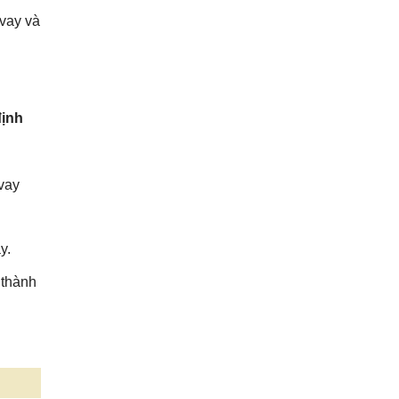
 vay và
định
 vay
y.
 thành