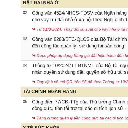
ĐẤT ĐAI-NHÀ Ở
02
Công văn 4524/NHCS-TDSV của Ngân hàng Chí
cho vay ưu đãi nhà ở xã hội theo Nghị định
Từ 01/8/2024: Thay đổi lãi suất cho vay nhà ở xã 
03
Công văn 8288/BTC-QLCS của Bộ Tài chính về 
đến công tác quản lý, sử dụng tài sản công
Được phép áp dụng Bảng giá đất hiện hành đến h
04
Thông tư 10/2024/TT-BTNMT của Bộ Tài nguy
nhận quyền sử dụng đất, quyền sở hữu tài sả
Quy định về mã QR trên Sổ đỏ theo Thông tư 10
TÀI CHÍNH-NGÂN HÀNG
05
Công điện 77/CĐ-TTg của Thủ tướng Chính ph
công đức, tiền tài trợ tại các di tích lịch sử
Tăng cường quản lý tiền công đức tại các di tích lị
Y TẾ-SỨC KHỎE