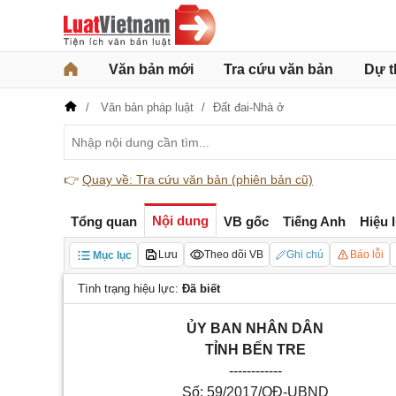
Văn bản mới
Tra cứu văn bản
Dự t
Văn bản pháp luật
Đất đai-Nhà ở
👉
Quay về: Tra cứu văn bản (phiên bản cũ)
Nội dung
Tổng quan
VB gốc
Tiếng Anh
Hiệu 
Lưu
Theo dõi VB
Ghi chú
Báo lỗi
Mục lục
Tình trạng hiệu lực:
Đã biết
ỦY BAN NHÂN DÂN
TỈNH BẾN TRE
------------
Số: 59/2017/QĐ-UBND