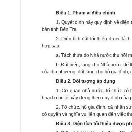
Điều 1. Phạm vi điều chỉn
h
1. Q
uyết
định này quy định về diện t
bàn tỉnh
Bến Tre
.
2. Diện tích đất tối thiểu được tách
hợp sau:
a. Tách thửa do Nhà nước thu hồi mộ
b. Đất hiến, tặng cho Nhà nước để th
của địa phương; đất tặng cho hộ gia đình, 
Điều 2. Đối tượng áp dụng
1. Cơ quan nhà nước,
tổ chức
có 
hoạch chi ti
ế
t xây dựng theo quy định của p
2. T
ổ
chức, hộ gia đình, cá nhân sử
có quyền và nghĩa vụ liên quan đến việc thự
Điều 3. Diện tích tối thiểu được p