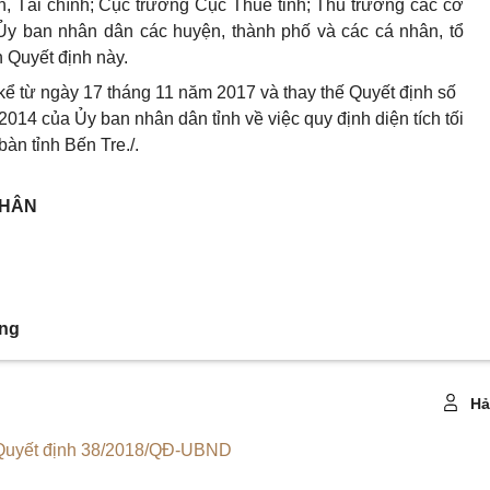
n, Tài chính; Cục trưởng Cục Thuế tỉnh; Thủ trưởng các cơ
Ủy ban nhân dân các huyện, thành phố và các cá nhân, tổ
h Quyết định này.
 kể từ ngày
17
tháng
11
năm 2017 và thay thế Quyết định số
4 của Ủy ban nhân dân tỉnh về việc quy định diện tích tối
 bàn tỉnh Bến Tre
./.
NHÂN
ọng
Hả
Quyết định 38/2018/QĐ-UBND