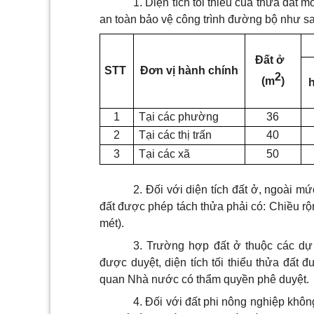
1. Diện tích tối thiểu của thửa đất 
an toàn bảo vệ công trình đường bộ như s
Đất ở
STT
Đơn vị hành chính
2
(m
)
1
Tại các phường
36
2
Tại các thị trấn
40
3
Tại các xã
50
2. Đối với diện tích đất ở, ngoài mứ
đất được phép tách thửa phải có: Chiều rộ
mét).
3. Trường hợp đất ở thuộc các dự
được duyệt, diện tích tối thiểu thửa đất 
quan Nhà nước có thẩm quyền phê duyệt.
4. Đối với đất phi nông nghiệp khôn