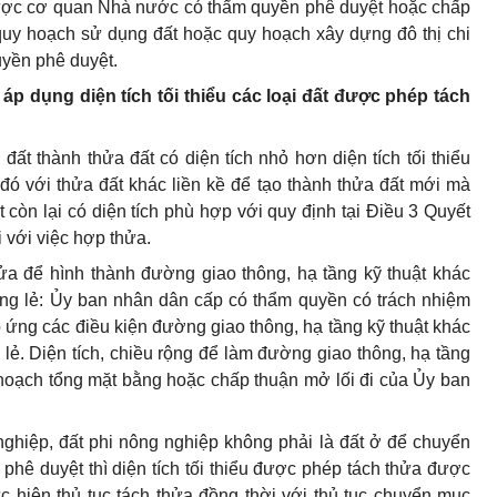
được cơ quan Nhà nước có thẩm quyền phê duyệt hoặc chấp
uy hoạch sử dụng đất hoặc quy hoạch xây dựng đô thị chi
yền phê duyệt.
áp dụng diện tích tối thiểu các loại đất được phép tách
đất thành thửa đất có diện tích nhỏ hơn diện tích tối thiểu
đó với thửa đất khác liền kề để tạo thành thửa đất mới mà
t còn lại có diện tích phù hợp với quy định tại Điều 3 Quyết
 với việc hợp thửa.
ửa để hình thành đường giao thông, hạ tầng kỹ thuật khác
êng lẻ: Ủy ban nhân dân cấp có thẩm quyền có trách nhiệm
ứng các điều kiện đường giao thông, hạ tầng kỹ thuật khác
 lẻ. Diện tích, chiều rộng để làm đường giao thông, hạ tầng
y hoạch tổng mặt bằng hoặc chấp thuận mở lối đi của Ủy ban
ghiệp, đất phi nông nghiệp không phải là đất ở để chuyển
hê duyệt thì diện tích tối thiểu được phép tách thửa được
c hiện thủ tục tách thửa
đồng thời với
thủ tục chuyển mục