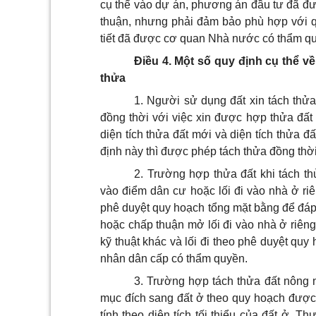
cụ thể vào dự án, phương án đầu tư đã 
thuận, nhưng phải đảm bảo phù hợp với q
tiết đã được cơ quan Nhà nước có thẩm qu
Điều 4.
Một số quy định cụ thể về 
thửa
1. Người sử dụng đất xin tách thửa 
đồng thời với việc xin được hợp thửa đất 
diện tích thửa đất mới và diện tích thửa đấ
định này thì được phép tách thửa đồng thời
2. Trường hợp thửa đất khi tách th
vào điểm dân cư hoặc lối đi vào nhà ở ri
phê duyệt quy hoạch tổng mặt bằng để đáp 
hoặc chấp thuận mở lối đi vào nhà ở riêng
kỹ thuật khác và lối đi theo phê duyệt qu
nhân dân cấp có thẩm quyền.
3. Trường hợp tách thửa đất nông n
mục đích sang đất ở theo quy hoạch được p
tính theo diện tích tối thiểu của đất ở. T
hự