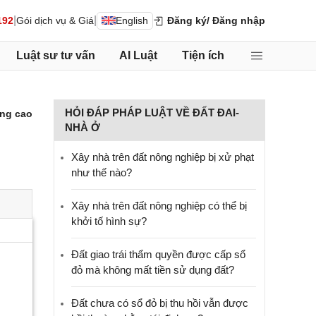
|
|
192
Gói dịch vụ & Giá
English
Đăng ký
/ Đăng nhập
Luật sư tư vấn
AI Luật
Tiện ích
HỎI ĐÁP PHÁP LUẬT VỀ ĐẤT ĐAI-
ng cao
NHÀ Ở
Xây nhà trên đất nông nghiệp bị xử phạt
như thế nào?
Xây nhà trên đất nông nghiệp có thể bị
khởi tố hình sự?
Đất giao trái thẩm quyền được cấp sổ
đỏ mà không mất tiền sử dụng đất?
Đất chưa có sổ đỏ bị thu hồi vẫn được