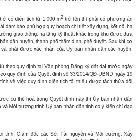
2
t ở có diện tích từ 1.000 m
trở lên thì phải có phương án
ải đảm bảo phù hợp quy hoạch chi tiết xây dựng, kết nối hạ
 đường giao thông, hạ tầng kỹ thuật khác trong khu được đưa
ân dân huyện, thành phố thẩm định, phê duyệt. Sau khi cơ
g và phải được xác nhận của Ủy ban nhân dân các huyện,
đủ theo quy định tại Văn phòng Đăng ký đất đai trước ngày
t theo quy định của Quyết định số 33/2014/QĐ-UBND ngày 19
h về việc quy định diện tích tối thiểu được tách thửa đối
ược cụ thể hoá trong Quyết định này thì Ủy ban nhân dân
và Môi trường trình Uỷ ban nhân dân tỉnh có ý kiến chỉ đạo
 tỉnh; Giám đốc các Sở: Tài nguyên và Môi trường, Xây