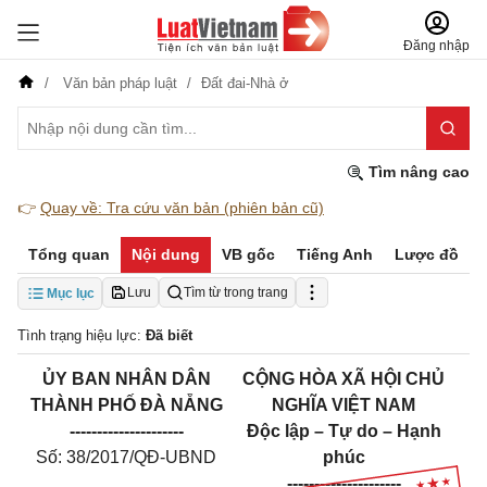
Đăng nhập
Văn bản pháp luật
Đất đai-Nhà ở
Tìm nâng cao
👉
Quay về: Tra cứu văn bản (phiên bản cũ)
Tổng quan
Nội dung
VB gốc
Tiếng Anh
Lược đồ
Lưu
Tìm từ trong trang
Mục lục
Tình trạng hiệu lực:
Đã biết
ỦY BAN NHÂN DÂN
CỘNG HÒA XÃ HỘI CHỦ
THÀNH PHỐ ĐÀ NẴNG
NGHĨA VIỆT NAM
---------------------
Độc lập – Tự do – Hạnh
Số: 38/2017/QĐ-UBND
phúc
---------------------