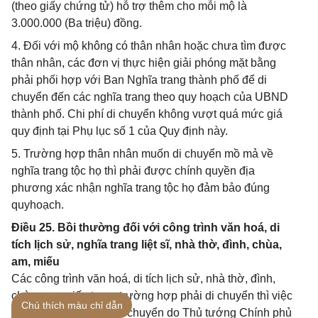
(theo giấy chứng tử) hỗ trợ thêm cho mỗi mộ là
3.000.000 (Ba triệu) đồng.
4. Đối với mộ không có thân nhân hoặc chưa tìm được
thân nhân, các đơn vị thực hiện giải phóng mặt bằng
phải phối hợp với Ban Nghĩa trang thành phố để di
chuyển đến các nghĩa trang theo quy hoạch của UBND
thành phố. Chi phí di chuyển không vượt quá mức giá
quy định tại Phụ lục số 1 của Quy định này.
5. Trường hợp thân nhân muốn di chuyển mồ mả về
nghĩa trang tộc họ thì phải được chính quyền địa
phương xác nhận nghĩa trang tộc họ đảm bảo đúng
quyhoạch.
Điều 25. Bồi thường đối với công trình văn hoá, di
tích lịch sử, nghĩa trang liệt sĩ, nhà thờ, đình, chùa,
am, miếu
Các công trình văn hoá, di tích lịch sử, nhà thờ, đình,
chùa, am, miếu trong trường hợp phải di chuyển thì việc
Chú thích màu chỉ dẫn
bồi thường cho việc di chuyển do Thủ tướng Chính phủ