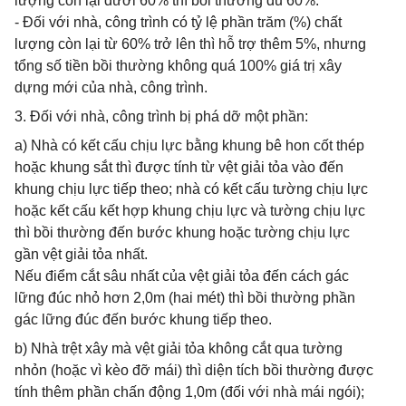
lượng còn lại dưới 60% thì bồi thường đủ 60%.
- Đối với nhà, công trình có tỷ lệ phần trăm (%) chất
lượng còn lại từ 60% trở lên thì hỗ trợ thêm 5%, nhưng
tổng số tiền bồi thường không quá 100% giá trị xây
dựng mới của nhà, công trình.
3. Đối với nhà, công trình bị phá dỡ một phần:
a) Nhà có kết cấu chịu lực bằng khung bê hon cốt thép
hoặc khung sắt thì được tính từ vệt giải tỏa vào đến
khung chịu lực tiếp theo; nhà có kết cấu tường chịu lực
hoặc kết cấu kết hợp khung chịu lực và tường chịu lực
thì bồi thường đến bước khung hoặc tường chịu lực
gần vệt giải tỏa nhất.
Nếu điểm cắt sâu nhất của vệt giải tỏa đến cách gác
lững đúc nhỏ hơn 2,0m (hai mét) thì bồi thường phần
gác lững đúc đến bước khung tiếp theo.
b) Nhà trệt xây mà vệt giải tỏa không cắt qua tường
nhỏn (hoặc vì kèo đỡ mái) thì diện tích bồi thường được
tính thêm phần chấn động 1,0m (đối với nhà mái ngói);