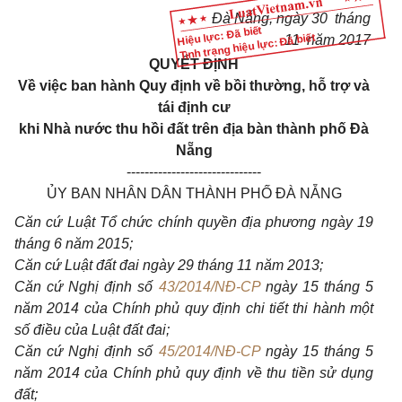
Đà Nẵng, ngày 30 tháng
Hiệu lực: Đã biết
Tình trạng hiệu lực: Đã biết
11 năm 2017
QUYẾT ĐỊNH
Về việc ban hành Quy định về bồi thường, hỗ trợ và
tái định cư
khi Nhà nước thu hồi đất trên địa bàn thành phố Đà
Nẵng
------------------------------
ỦY BAN NHÂN DÂN THÀNH PHỐ ĐÀ NẴNG
Căn cứ Luật Tổ chức
chính
quyền địa phương ngày 19
tháng 6 năm 2015;
Căn cứ Luật đất đai ngày 29
tháng
11
năm
2013;
Căn cứ Nghị định số
43/2014/NĐ-CP
ngày 15 tháng 5
năm 2014 của Chính phủ quy định chi tiết thi hành một
số điều của Luật đất đai;
Căn cứ Nghị định số
45/2014/NĐ-CP
ngày 15 tháng 5
năm 2014 của Chính phủ quy định về thu tiền sử dụng
đất;