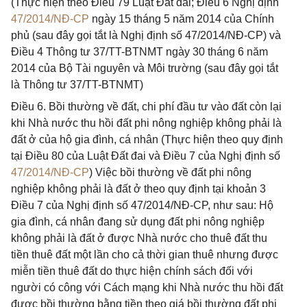
(Thực hiện theo Điều 79 Luật Đất đai; Điều 6 Nghị định
47/2014/NĐ-CP
ngày 15 tháng 5 năm 2014 của Chính
phủ (sau đây gọi tắt là Nghị định số 47/2014/NĐ-CP) và
Điều 4 Thông tư 37/TT-BTNMT ngày 30 tháng 6 năm
2014 của Bộ Tài nguyên và Môi trường (sau đây gọi tắt
là Thông tư 37/TT-BTNMT)
Điều 6. Bồi thường về đất, chi phí đầu tư vào đất còn lại
khi Nhà nước thu hồi đất phi nông nghiệp không phải là
đất ở của hộ gia đình, cá nhân (Thực hiện theo quy định
tại Điều 80 của Luật Đất đai và Điều 7 của Nghị định số
47/2014/NĐ-CP
) Việc bồi thường về đất phi nông
nghiệp không phải là đất ở theo quy định tại khoản 3
Điều 7 của Nghị định số 47/2014/NĐ-CP, như sau: Hộ
gia đình, cá nhân đang sử dụng đất phi nông nghiệp
không phải là đất ở được Nhà nước cho thuê đất thu
tiền thuê đất một lần cho cả thời gian thuê nhưng được
miễn tiền thuê đất do thực hiện chính sách đối với
người có công với Cách mạng khi Nhà nước thu hồi đất
được bồi thường bằng tiền theo giá bồi thường đất phi