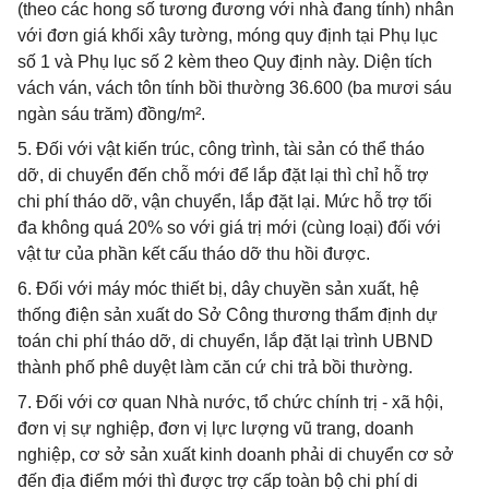
(theo các hong số tương đương với nhà đang tính) nhân
với đơn giá khối xây tường, móng quy định tại Phụ lục
số 1 và Phụ lục số 2 kèm theo Quy định này. Diện tích
vách ván, vách tôn tính bồi thường 36.600 (ba mươi sáu
ngàn sáu trăm) đồng/m².
5. Đối với vật kiến trúc, công trình, tài sản có thể tháo
dỡ, di chuyển đến chỗ mới để lắp đặt lại thì chỉ hỗ trợ
chi phí tháo dỡ, vận chuyển, lắp đặt lại. Mức hỗ trợ tối
đa không quá 20% so với giá trị mới (cùng loại) đối với
vật tư của phần kết cấu tháo dỡ thu hồi được.
6. Đối với máy móc thiết bị, dây chuyền sản xuất, hệ
thống điện sản xuất do Sở Công thương thẩm định dự
toán chi phí tháo dỡ, di chuyển, lắp đặt lại trình UBND
thành phố phê duyệt làm căn cứ chi trả bồi thường.
7. Đối với cơ quan Nhà nước, tổ chức chính trị - xã hội,
đơn vị sự nghiệp, đơn vị lực lượng vũ trang, doanh
nghiệp, cơ sở sản xuất kinh doanh phải di chuyển cơ sở
đến địa điểm mới thì được trợ cấp toàn bộ chi phí di