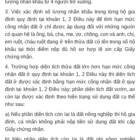
lượng nhân khẩu từ 4 người trở xuống.
3. Việc xác định s
ố
lượng nhân khẩu trong từng hộ gia
đình q
uy
định tại khoản 1, 2 Điều này để tính hạn m
ứ
c
công nh
ậ
n đất ở chỉ được áp d
ụng
đối với những người
có quan hệ là ông, bà, cha, mẹ, vợ, chồng, con và anh, chị,
em ruột, cháu ruột đang ở trên thửa đất có t
ê
n trong s
ổ
hộ
kh
ẩ
u tại thời
điểm
nộp đ
ủ
hồ sơ hợp lệ xin c
ấ
p Giấy
chứng nhận.
4. Trường hợp diện tích thửa đất lớn hơn hạn mức công
nhận
đ
ất ở quy định tại khoản 1, 2 Đi
ề
u này thì diện tích
đất ở được xác định b
ằng
hạn mức công nhận đất
ở
quy
định tại khoản 1, 2 Điều này; phần diện tích đất vườn, ao
còn lại được xác định theo hiện trạng sử dụng đất cụ thể
như sau:
a) Nếu phần diện tích còn lại là đất nông nghiệp thì hộ gia
đình, cá nhân không phải nộp tiền sử dụng đất khi cấp
Giấy chứng nhận.
b) Nếu phần diện tích còn lại là đ
ấ
t phi nông nghiệp