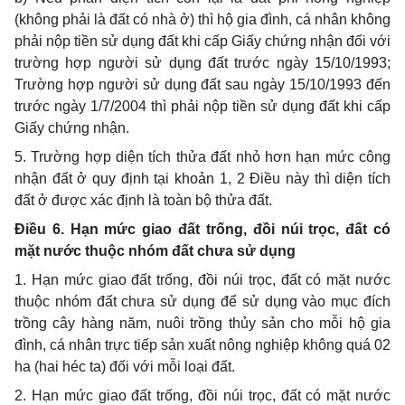
(không phải là đất có nhà ở) thì hộ gia đình, cá nhân không
phải nộp tiền sử dụng đất khi cấp Giấy chứng nhận đối với
trường hợp người sử dụng đất trước ngày 15/10/1993;
Trường hợp người sử dụng đất sau n
g
ày 15/10/1993 đến
trước ngày 1/7/2004 thì phải nộp tiền sử dụng đất khi cấp
Giấy chứng nhận.
5. Trư
ờ
ng hợp diện tích thửa đất nh
ỏ
hơn hạn mức công
nhận đất ở quy định tại khoản 1, 2 Điều này th
ì
diện tích
đất ở được x
á
c định là toàn bộ thửa đất.
Điều 6. Hạn mức giao đất trống, đồi núi trọc, đất có
mặt nước thuộc nhóm đất chưa sử dụng
1. Hạn mức giao đất trống, đồi núi trọc, đất có mặt nước
thuộc nhóm đất chưa sử dụng để sử dụng vào mục đích
trồng cây hàng năm, nuôi trồng thủy sản cho mỗi hộ gia
đình, cá nhân trực tiếp sản xuất nông nghiệp không quá 02
ha (hai héc ta) đ
ố
i với m
ỗ
i loại đất.
2. Hạn mức giao đất
tr
ống, đồi núi trọc, đất có mặt nước