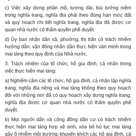
c) Việc xây dựng phần mộ, tượng đài, bia tưởng niệm
trong nghĩa trang, nghĩa
đ
ịa phải theo đúng hạn m
ứ
c đất
và quy hoạch chi tiết nghĩa trang, nghĩa địa đ
ã
được cơ
quan nhà nước có th
ẩ
m quyền phê duyệt.
d)
Ủ
y ban nhân dân xã, phường, thị trấn có trách nhiệm
hướng dẫn, vận động nhân dân thực hiện v
ă
n minh
tro
ng
mai táng theo quy định c
ủa
Nhà nư
ớ
c.
3. Trách nhiệm của tổ chức, hộ gia đình, cá nhân trong
việc th
ự
c hiện mai t
á
ng:
a) Nghiêm cấm các tổ chức, hộ gia đình, c
á
nhân lập nghĩa
trang, nghĩa địa riêng và mai táng không theo quy hoạch
đối với những nơi đã có quy hoạch xây dựng nghĩa tran
g
,
nghĩa địa được cơ quan nhà nước có th
ẩ
m quyền phê
duyệt.
b) Mọi người dân và cộng đồng dân cư có trách nhiệm
thực hiện mai táng hợp vệ sinh, xóa b
ỏ
hủ tục mai táng
gây ô nhiễm môi trường; khuyến khích các hộ gia đình, cá