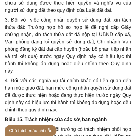
chưa sử dụng được thực hiện quyền và nghĩa vụ của
người sử dụng đất theo quy định của Luật
đ
ất đai.
3. Đối với việc công nhận quyền sử dụng
đ
ấ
t
, xin tách
thửa đất: Trường hợp hồ sơ hợp lệ đề nghị cấp Giấy
chứng nhận, xin tách thửa đất
đ
ã nộp tại UBND cấp x
ã
,
Văn phòng đăng ký quyền sử dụng đất, Chi nhánh V
ă
n
phòng đăng ký đất đai cấp huyện (hoặc bộ phận tiếp nhận
và trả kết quả) trước ngày Quy định này có hiệu lực thi
hành thì không áp dụng hoặc đi
ề
u ch
ỉ
nh theo Quy định
này.
4. Đối với các nghĩa vụ tài chính khác có liên quan đến
hạn mức giao đất, hạn mức công nhận quyền sử dụng đất
đã được thực hiện hoặc đang thực hiện trước ngày Quy
định này có hiệu lực thi hành thì không áp dụng hoặc đều
ch
ỉ
nh theo quy định này.
Điều 15. Trách nhiệm của các sở, ban ngành
1. Sở Tài nguyên và Môi tr
ư
ờng có trách nhiệm phối hợp
Chú thích màu chỉ dẫn