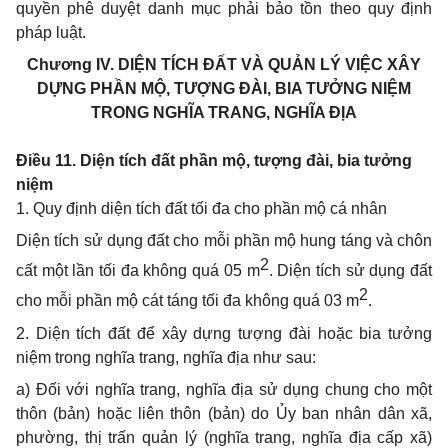
quyền ph
ê
duyệt danh mục phải bảo tồn theo quy định
pháp luật.
Chương IV.
DIỆN TÍCH ĐẤT VÀ QUẢN LÝ VIỆC XÂY
DỰNG PHẦN MỘ, TƯỢNG ĐÀI, BIA TƯỞNG NIỆM
TRONG NGHĨA TRANG, NGHĨA ĐỊA
Điều 11. Diện tích đất phần mộ, tượng đài, bia tưởng
niệm
1. Quy định diện tích đ
ấ
t tối đa cho phần mộ cá nhân
Diện tích sử dụng đất cho mỗi phần mộ hung táng và chôn
2
cất một lần tối đa không quá 05 m
. Diện tích sử dụng đất
2
cho mỗi phần mộ cát táng tối đa không quá 03 m
.
2. Diện tích đất để xây dựng tượng
đ
ài hoặc bia tưởng
niệm trong nghĩa trang, nghĩa địa như sau:
a) Đối với nghĩa trang, nghĩa địa sử dụng chung cho một
thôn (bản) hoặc liên thôn (b
ả
n) do Ủy ban nhân dân xã,
phườn
g
, thị trấn quản
lý
(nghĩa trang, nghĩa địa cấp xã)