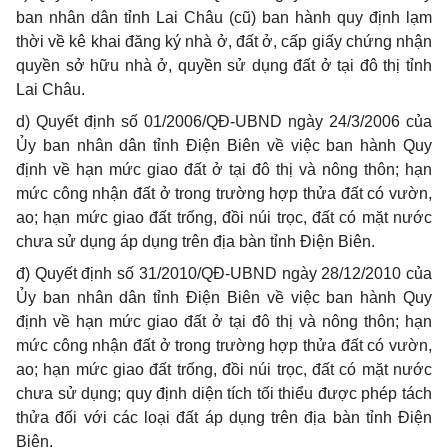
ban nhân dân tỉnh Lai Châu (cũ) ban hành quy định lạm
thời về kê khai đăng ký nhà ở, đất ở, cấp gi
ấ
y chứng nhận
quyền sở hữu nh
à
ở, quyền sử dụng đất ở tại đô thị tỉnh
Lai Châu.
d) Quyết định số 01/2006/QĐ-UBND ngày 24/3/2006 của
Ủ
y ban nhân dân t
ỉ
nh Điện Biên về việc ban hành Quy
định về hạn mức giao đất ở tại đô thị và nông thôn; hạn
mức công nhận đất ở trong trường hợp th
ử
a đất có vườn,
ao; hạn mức giao đất trống, đồi núi trọc, đất có mặt nước
chưa sử dụng
á
p dụng tr
ê
n địa bàn tỉnh Điện Biên.
đ) Quyết định s
ố
31/2010/QĐ-UBND ngày 28/12/2010 của
Ủy ban nhân dân t
ỉ
nh Điện Biên về việc ban hành Quy
định về hạn mức giao đất ở tại đô thị và nông thôn; hạn
mức công nhận đất ở trong trường hợp thửa đất có vườn,
ao; hạn mức giao đất trống, đồi núi trọc, đất có mặt nước
chưa sử dụng; quy định diện tích tối thiểu được phép tách
thửa đối với các loại đất áp dụng tr
ê
n địa bàn tỉnh Điện
Biên.