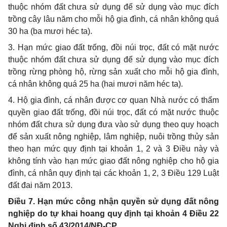
thuộc nhóm đất chưa sử dụng để sử dụng vào mục đích
trồng cây lâu năm cho mỗi hộ gia đình, cá nhân không quá
30 ha (ba mươi héc ta).
3. Hạn mức giao đất trống, đồi núi trọc, đất có mặt nước
thuộc nhóm đất chưa sử dụng đ
ể
sử dụng vào mục đích
trồng rừng phòng hộ, r
ừ
ng sản xuất cho mỗi hộ gia đ
ì
nh,
cá nhân không quá 25 ha (hai mươi năm héc ta).
4. Hộ gia đình, cá nhân được cơ quan Nhà nước có th
ẩ
m
quyền giao đất trống, đồi núi trọc, đất có mặt nước thuộc
nhóm đất chưa s
ử
d
ụ
ng đưa vào sử dụng theo quy hoạch
đ
ể
sản xuất nông nghiệp, lâm nghiệp, nuôi trồng thủy sản
theo hạn mức quy định tại khoản 1, 2 và 3 Đi
ề
u này và
không tính vào hạn mức giao đất nông n
g
hiệp cho hộ gia
đình, c
á
nhân quy định tại các khoản 1, 2, 3 Điều 129 Luật
đất đai năm 2013.
Điều 7. Hạn mức công nhận quyền sử dụng đất nông
nghiệp do tự khai hoang quy định tại khoản 4 Điều 22
Nghị định số 43/2014/NĐ-CP