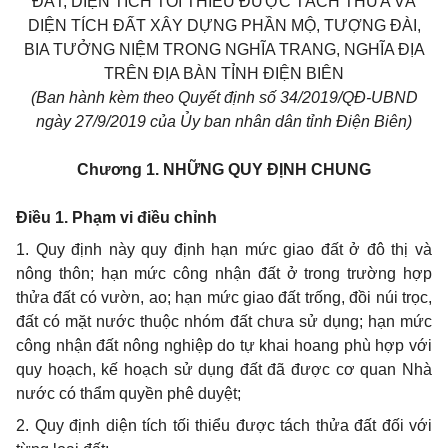
ĐẤT; DIỆN TÍCH TỐI THIỂU ĐƯỢC TÁCH THỬA VÀ
DIỆN TÍCH ĐẤT XÂY DỰNG PHẦN MỘ, TƯỢNG ĐÀI,
BIA TƯỞNG NIỆM TRONG NGHĨA TRANG, NGHĨA ĐỊA
TRÊN ĐỊA BÀN TỈNH ĐIỆN BIÊN
(Ban hành kèm theo
Quyết
định số 3
4
/20
1
9/QĐ-UBND
ngày 2
7
/
9
/2019 của
Ủy
ban nhân d
â
n tỉnh Điện Biên)
Chương 1.
NHỮNG QUY ĐỊNH CHUNG
Điều 1. Phạm vi điều chỉnh
1. Quy định này quy định hạn mức giao đất
ở
đô thị và
nông thôn; hạn mức công nhận đất ở trong trường hợp
thửa đất có vườn, ao; hạn mức giao đất trống, đồi núi trọc,
đất có mặt nước thuộc nhóm đất ch
ư
a sử dụng; hạn mức
công nhận đất nông nghiệp do tự khai hoan
g
phù hợp với
quy hoạch, kế hoạch sử dụng đất đã được cơ quan Nhà
nước có thẩm quyền phê duyệt;
2. Quy định diện tích tối thi
ể
u được t
á
ch th
ử
a đất đối với