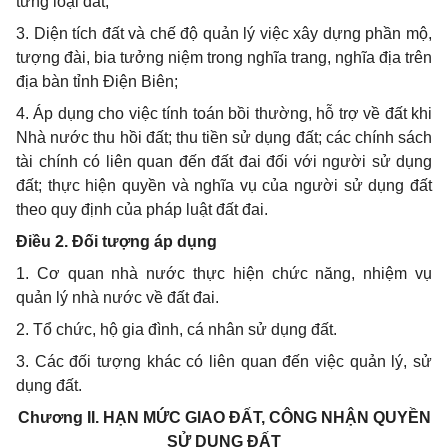
từng loại đất;
3. Diện tích đất và chế độ quản l
ý
việc xây dựng phần mộ,
tượng đài, bia tưởng niệm trong nghĩa trang, nghĩa địa trên
địa bàn tỉnh Điện Biên;
4. Áp dụng cho việc tính toán bồi thường, hỗ trợ về đất khi
Nhà nước thu hồi đất; thu tiền sử dụng đất; các chính sách
tài chính có liên quan đ
ế
n đất đai đối với n
g
ười sử dụng
đất; thực hiện quyền và ngh
ĩ
a vụ của người sử dụng đất
theo quy định của pháp luật đất
đ
ai.
Điều 2. Đối tượng áp dụng
1. Cơ quan nhà nước thực hiện chức năng, nhiệm vụ
quản lý nhà nước về đất đai.
2. Tổ chức, hộ gia đình, cá nhân sử dụng đất.
3. Các đối tượng khác có liên quan đến việc quản lý, sử
dụng đất.
Chương II.
HẠN MỨC GIAO ĐẤT, CÔNG NHẬN QUYỀN
SỬ DỤNG ĐẤT