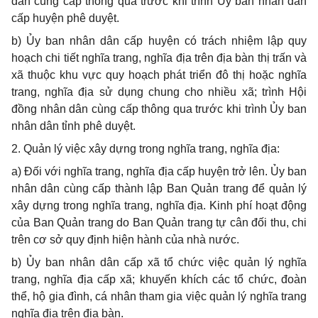
dân cùng cấp thông qua trước khi tr
ì
nh Ủy ban nhân dân
cấp huyện phê duyệt.
b) Ủy ban nhân dân cấp hu
y
ện có trách nhiệm lập quy
hoạch chi tiết nghĩa trang, nghĩa địa trên địa bàn thị trấn và
xã thuộc khu vực quy hoạch phát
tr
iển đô thị ho
ặ
c nghĩa
trang, nghĩa địa sử dụng chung cho nhiều xã; trình Hội
đồng nhân dân cùng cấp thông qua
tr
ước khi trình
Ủ
y ban
nhân dân tỉnh phê duyệt.
2. Quản lý việc xây dựng trong nghĩa trang, nghĩa địa:
a) Đối với nghĩa trang, nghĩa địa cấp huyện trở lên. Ủy ban
nhân dân cùng cấp thành lập Ban Quản trang đ
ể
qu
ả
n lý
xây dựng trong nghĩa trang, nghĩa địa. Kinh ph
í
hoạt động
của Ban Qu
ả
n trang do Ban Quản trang tự cân đ
ố
i thu, chi
trên cơ sở quy định hiện hành của nhà nước.
b) Ủy ban nhân dân cấp x
ã
tổ chức việc quản lý nghĩa
trang, nghĩa địa cấp xã; khuyến khích các t
ổ
chức, đoàn
th
ể
, hộ gia đình, cá nhân tham gia việc quản lý nghĩa trang
nghĩa địa trên địa bàn.