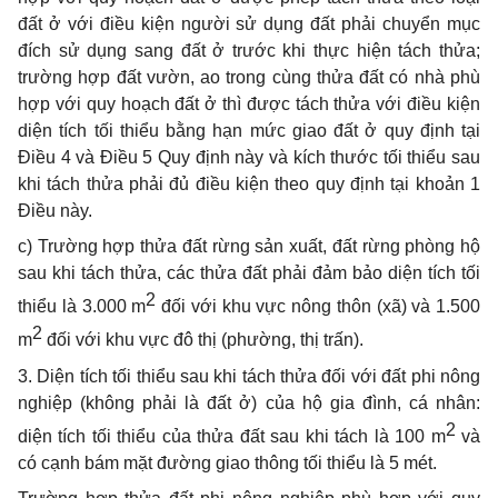
đất ở với điều kiện người sử dụng đất phải chuy
ể
n mục
đích sử dụng sang đất ở
trước
khi thực hiện tách th
ử
a;
trường hợp đất vườn, ao trong cùng thửa đất có nhà phù
hợp với quy hoạch đất ở thì được tách thửa với đi
ề
u kiện
di
ệ
n tích t
ố
i thi
ể
u bằng hạn mức giao đất ở quy định tại
Điều 4 và Điều 5 Quy định này và kích thước tối thiểu sau
khi tách thửa phải đ
ủ
điều kiện theo quy định tại khoản 1
Điều này.
c) Trường hợp th
ử
a đất rừng s
ả
n xuất, đất rừng phòng hộ
sau khi tách thửa, các thửa đất phải đảm bảo diện tích tối
2
thiểu là 3.000 m
đối với khu vực nông thôn (xã) và 1.500
2
m
đối với khu vực đô thị (phường, thị trấn).
3. Diện tích tối thiểu sau khi tách thửa đối với đất phi nông
nghiệp (không phải là đất ở) của hộ gia đình, cá nhân:
2
diện tích tối thiểu của thửa đ
ấ
t sau khi tách
là
100 m
và
c
ó
cạnh bám mặt
đ
ường giao thông tối thiểu l
à
5 mét.