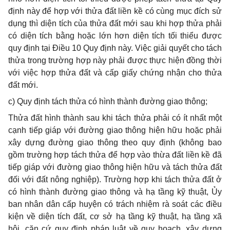
định này để hợp với thửa đất liền k
ề
có cùn
g
mục đích sử
dụng thì diện tích c
ủ
a th
ử
a đất mới sau khi hợp thửa phải
có diện tích b
ằ
ng hoặc lớn hơn diện tích tối thiểu được
quy định tại Điều 10 Quy định này. Việc giải quyết cho tách
thửa trong trường hợp này phải được thực hiện đ
ồ
ng thời
với việc hợp thửa đất và cấp giấy ch
ứ
ng nhận cho thửa
đất mới.
c) Quy định tách thửa c
ó
hình thành
đ
ường giao thông;
Thửa đất hình thành sau khi tách th
ử
a phải có ít nhất một
cạnh tiếp giáp với đườn
g
giao thông hiện hữu hoặc phải
xây dựng đường giao thông theo quy định (không bao
gồm trường hợp tách thửa đ
ể
hợp vào thừa đất liền kề đã
tiếp giáp với đường giao thông hiện hữu và tách thửa đất
đối với đất nông n
g
hiệp). Trường hợp khi tách th
ử
a đất ở
có hình thành đường giao thông và hạ tầng kỹ thuật, Ủy
ban nhân dân cấp huyện có trách nhiệm rà soát các đi
ề
u
kiện về diện tích đất, cơ sở hạ tầng kỹ thuật, hạ tầng x
ã
hội, c
ă
n cứ quy định pháp luật về quy hoạch, xâ
y
dựng