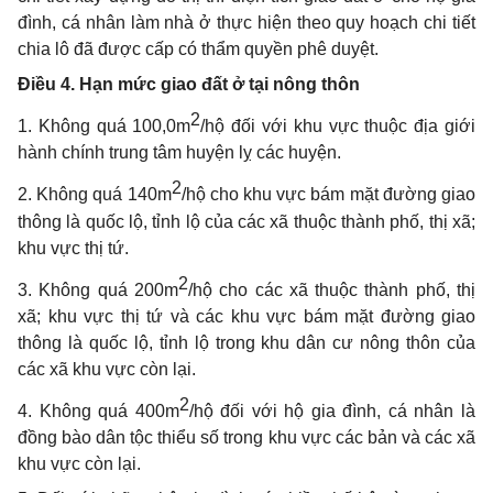
đình, cá nhân làm nhà ở thực hiện theo quy hoạch chi tiết
chia lô đã được cấp có thẩm quyền phê duyệt.
Điều 4. Hạn mức giao đất ở tại nông thôn
2
1. Không quá 100,0m
/hộ đối với khu v
ự
c thuộc địa gi
ớ
i
hành chính trung tâm huyện
l
ỵ các huyện.
2
2. Không quá
1
40m
/hộ cho khu vực bám mặt đườn
g
giao
thôn
g
là quốc lộ, tỉnh lộ của các xã thuộc thành phố, thị x
ã
;
khu vực thị t
ứ
.
2
3. Không quá 200m
/hộ cho các xã thuộc thành phố, thị
xã; khu vực thị tứ và các khu vực bám mặt đường giao
thông là qu
ố
c lộ, t
ỉ
nh lộ trong khu dân cư nông thôn của
các xã khu vực còn lại.
2
4. Không quá 400m
/hộ đối với hộ gia đình, cá nhân là
đồng bào
d
ân tộc thi
ể
u số trong khu vực các bản và các xã
khu vực còn lại.