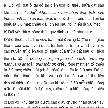
a) Đối với đất ở tại đô thị diện tích tối thiểu thửa đất sau
2
khi tách là 40,
0
m
(không bao gồm phần diện tích nằm
trong hành
l
ang an toàn giao thông)
chiều rộng mặt tiền tối
thi
ể
u là 3,0 mét; chiều dài (chiều sâu) tối thi
ể
u là 5,0 mét.
b) Đối với đất ở nông thôn quy định cụ thể như sau:
Đất ở thuộc các khu vực bám mặt đường là đầu mối giao
thông của các tuyến quốc lộ, tỉnh lộ; trung tâm huyện lỵ,
các huyện thì diện tích tối thiểu của thửa đất sau khi tách
2
thửa là 50 m
(không bao gồm phần
d
iện tích nằm trong
hành
l
ang an toàn giao thông)
;
chi
ề
u rộng mặt ti
ề
n t
ố
i thi
ể
u
là 3,0 mét; chi
ề
u dài (chiều sâu) tối thiểu là 8,0 mét. Đất ở
nông thôn thuộc các khu vự
c
còn lại của các xã thì diện
2
tích tối thiểu của thửa đất sau khi tách là 60 m
; chiều rộng
mặt tiền t
ố
i thiểu là 4,0 mét; chiều dài (chiều sâu) tối thiểu
là 8,0 mét.
c) Đối với khu đất đã được cấp giấy ch
ứ
ng nhận quyền sử