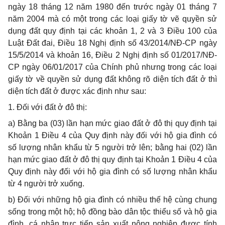
ngày 18 tháng 12 năm 1980 đ
ế
n trước ngày 01 tháng 7
năm 2004 mà có một trong các loại gi
ấ
y tờ vẽ quyền sử
dụng đất quy định tại các khoản 1, 2 và 3 Đi
ề
u 100 của
Luật Đất đai, Điều
18
Nghị định số 43/2014/NĐ-CP ngày
15/5/2014 và khoản 16, Điều 2 Nghị định số
0
1/2017/NĐ-
CP ngày 06/01/2017 của Chính phủ nh
ư
ng trong các loại
giấy tờ về quy
ề
n sử dụng đất không rõ diện tích đất
ở
th
ì
diện t
í
ch đất ở được xác định như sau:
1. Đối với đất ở đô thị:
a) Bằng ba (03) lần hạn mức giao đất ở đô thị quy định tại
Khoản 1 Điều 4 của Quy định này đối với hộ gia đình có
số lượng nhân khẩu từ 5 người trở lên; bằng hai (02) lần
hạn mức giao đất ở đô thị quy định tại Khoản 1 Điều 4 của
Quy định này đối với hộ gia đình có số lượng nhân khẩu
từ 4 người trở xuống.
b) Đối với những hộ gia đình có nhiều thế hệ cùng chung
sống trong một hộ; hộ đồng bào dân tộc thiểu số và hộ gia
đình, cá nhân trực tiếp sản xuất nông nghiệp được tính