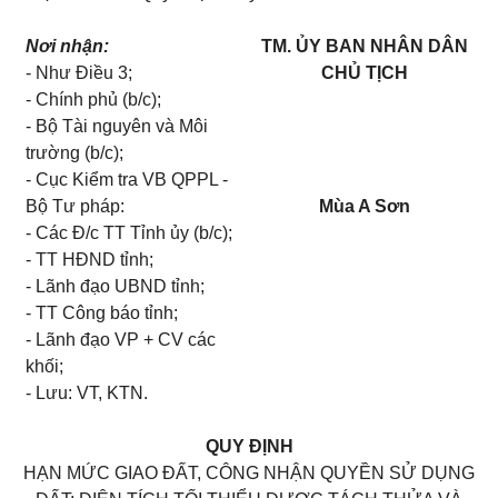
Nơi nhận:
TM. ỦY BAN NHÂN DÂN
- Như Điều 3;
CHỦ TỊCH
- Chính phủ (b/c);
- Bộ Tài nguyên và Môi
trường (b/c);
- Cục Ki
ể
m tra VB QPPL -
B
ộ
Tư pháp:
Mùa A Sơn
- Các Đ/c TT T
ỉ
nh ủy (b/c);
- TT HĐND tỉnh;
- L
ã
nh đ
ạ
o UBND t
ỉ
nh;
- TT Công báo t
ỉ
nh;
- L
ã
nh đạo VP + CV các
khối
;
- Lưu: VT, KTN.
QUY ĐỊNH
HẠN MỨC GIAO ĐẤT, CÔNG NHẬN QUYỀN SỬ DỤNG