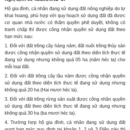
Hộ gia đình, cá nhân đang sử dụng đất nông nghiệp do tự
khai hoang, phù hợp vớ
i
quy hoạch sử dụng đất
đã
được
cơ quan nhà nước có th
ẩ
m quyền phê duyệt, không có
tranh ch
ấ
p th
ì
được công nhận quyền sử dụng đất theo
hạn mức sau
:
1. Đối với đất trồng cây hàn
g
năm, đất nuôi
tr
ồng th
ủy
sản
được công nhận quyền sử d
ụ
ng đất theo diện tích thực tế
đang sử dụng nhưng không quá 05 ha
(
năm héc ta)
cho
mỗi loại đất.
2. Đối với đất trồng cây lâu năm được công nhận quyền
sử dụng đất theo diện tích thực t
ế
đang sử dụng nhưng
không quá 20 ha (Hai mươi héc ta).
3. Đ
ố
i với đất trồng rừng sản xuất được công nhận quyền
sử dụng đất theo diện tích thực tế đang sử dụng nhưng
không quá 30 ha (ba mươi héc ta).
4. Trường hợp hộ gia đình, cá nhân đang sử dụng đất
vượt hạn mức quy định tại khoản 1, 2 và 3 Điều này th
ì