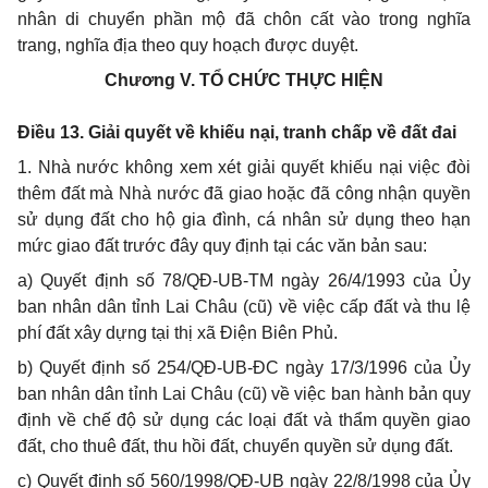
nhân di chuy
ể
n phần mộ đã chôn cất vào trong nghĩa
trang, nghĩa địa theo quy hoạch được duyệt.
Chương V.
TỔ CHỨC THỰC HIỆN
Điều 13. Giải quyết về khiếu nại, tranh chấp về đất đai
1. Nhà nước không xem xét giải qu
y
ết khiếu nạ
i
việc đòi
thêm đất mà Nhà nư
ớ
c đã giao hoặc đã công nhận quyền
sử dụng đất cho hộ gia đ
ì
nh, cá nhân sử dụng theo hạn
mức giao đất trước đây quy định tại các văn b
ả
n sau:
a) Quyết định
s
ố
78
/QĐ-UB-TM ngày 26/4/1993 của Ủy
ban nhân dân t
ỉ
nh Lai Châu (cũ) về việc cấp đất và thu lệ
phí đất xây
d
ựng tại thị xã Điện Biên Phủ.
b) Quyết định số 254/QĐ-UB-ĐC ngày
1
7/3/1996 của
Ủ
y
ban nhân dân t
ỉ
nh Lai Châu (cũ) về việc ban hành bản quy
định về chế độ sử dụng các loại đất và thẩm quyền giao
đất, cho thuê đất, thu hồi đất, chuy
ể
n quyền sử dụng đất.
c) Quyết định số 560/1998/QĐ-UB ngày 22/8/1998 của Ủy