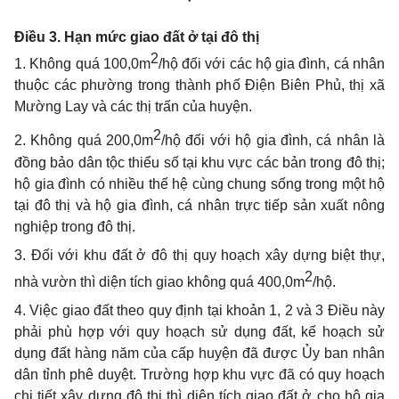
Điều 3. Hạn mức giao đất ở tại đô thị
2
1. Không quá 100,0m
/hộ đối với các hộ gia đình, cá nhân
thuộc các phường trong thành ph
ố
Điện Biên Phủ, thị xã
Mường Lay và các thị trấn của huyện.
2
2. Không quá 200,0m
/hộ đối với hộ gia
đì
nh, cá nhân là
đồng bảo dân tộc thiểu số tại khu vực các bản trong đô thị;
hộ gia đình có nhiều thế hệ c
ù
ng chung sống trong một hộ
tại
đ
ô thị và hộ gia đình, cá nhân tr
ự
c tiếp sản xu
ấ
t nông
nghiệp
tr
ong đô thị.
3. Đối với khu đất ở đô thị quy hoạch xây dựng biệt thự,
2
nhà vườn thì d
i
ện tích giao không quá 400,0m
/hộ.
4. Việc giao đất theo quy định tại khoản 1, 2 và 3 Điều này
phải phù hợp với quy hoạch sử dụng đất, kế hoạch sử
dụng đất hàng năm của cấp huyện đ
ã
được
Ủy
ban nhân
dân tỉnh phê duyệt. Trường hợp khu vực đã có quy hoạch
chi tiết xây dựng đô thị th
ì
diện tích giao đất ở cho hộ gia