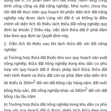
d
ụng đất ở, có ph
ầ
n diện tích đất thuộc hành lang công
trình công cộng và đất nông nghiệp, Nhà nước chưa thu
hồi đất đ
ể
thực hiện quy hoạch thì phân diện tích đất nông
nghiệp này được tách cùng với đất ở và không bị đi
ề
u
ch
ỉ
nh về diện tích t
ố
i thi
ể
u tách thửa đất nông nghiệp quy
định tại khoản 2 Điều này, việc tách thửa đất ở phải đảm
b
ả
o theo quy định tại Quyết định này.
2. Diện tích tối thiểu sau khi tách thửa
đ
ối với đất nông
nghiệp:
a) Trường hợp th
ử
a đất thuộc khu vực quy hoạch sản xuất
nông nghiệp, thửa đất nông nghiệp trong khu dân cư phù
hợp với quy hoạch đất ở được phép tách thửa; thửa đất
mới hình thành và thửa đất còn lại phải đảm b
ả
o diện tích
2
t
ố
i thiểu là 300m
đối với đất trồng câ
y
hàng năm, đất nuôi
2
trồng thủy s
ả
n, đất nông nghiệp khác và 500m
đối với đất
trồng cây lâu năm;
b) Trường hợp thửa đất nông nghiệp trong khu dân cư phù
hợp với quy hoạch đất ở được phép tách thửa theo loại