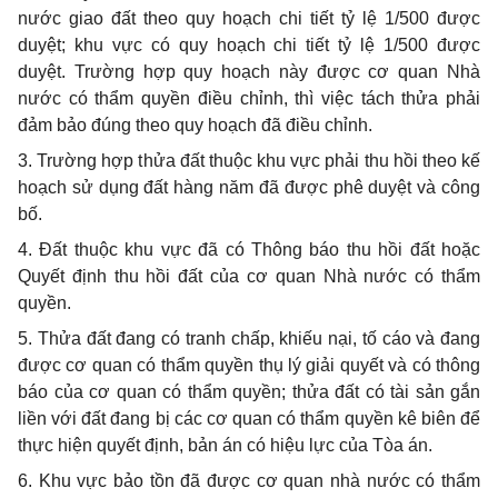
nước giao đất theo quy hoạch chi tiết tỷ lệ 1/500 được
duyệt; khu vực có quy hoạch chi tiết tỷ lệ 1/500 được
duyệt. Trường hợp quy hoạch này được cơ quan Nhà
nước có th
ẩ
m quyền đi
ề
u chỉnh, thì việc tách thửa phải
đảm bảo đúng theo qu
y
hoạch đã
điều
chỉnh.
3. Trường hợp thửa đất thuộc khu vực ph
ả
i thu hồi theo kế
hoạch sử dụng đất hàng năm đã được phê duyệt và công
bố.
4. Đất thuộc khu vực đã có Thông báo thu hồi đất hoặc
Quyết định thu hồi đất của cơ quan Nhà nước có thẩm
quyền.
5. Thửa đất đang c
ó
tranh chấp, khiếu nại, tố cáo và
đ
ang
được cơ quan có thẩm quyền thụ lý giải quyết và có thông
b
á
o của cơ quan c
ó
thẩm quyền; thửa đất có tài s
ả
n gắn
liền với đất đang bị các cơ quan có thẩm quyền kê biên để
thực hiện quy
ế
t định, bản án có hiệu lực của Tòa án.
6
. Khu vực bảo tồn đã được cơ quan nhà nước có thẩm