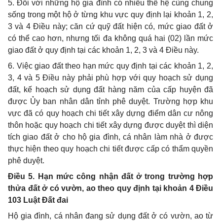
5. Đối với những hộ gia đình có nhiều thế hệ cùng chung
sống trong một hộ ở từng khu vực quy định lại khoản 1, 2,
3 và 4 Điều này; căn cứ quỹ đất hiện có, mức giao đất ở
c
ó
th
ể
cao hơn, nhưng t
ố
i đa không quá hai (02) lần mức
giao đất ở quy
đ
ịnh tại các khoản 1, 2, 3 và 4 Điều này.
6. Việc giao đất theo hạn mức quy định tại các khoản 1, 2,
3, 4 và 5 Điều này phải phù hợp với quy hoạch sử dụng
đất, kế hoạch sử d
ụ
ng đất hàng năm của cấp huyện đã
được Ủy ban nhân dân t
ỉ
nh phê duyệt. Trường hợp khu
vực đ
ã
có quy hoạch chi tiết xây dựng
điểm
dân cư nông
thôn hoặc quy hoạch chi tiết xây dựng được duyệt thì diện
tích giao đất
ở
cho hộ gia đình, cá nhân l
à
m nhà
ở
được
thực hiện theo quy hoạch chi tiết được cấp có thẩm quyền
phê duyệt.
Điều 5. Hạn mức công nhận đất ở trong trường hợp
thửa đất ở có vườn, ao theo quy định tại khoản 4 Điều
103 Luật Đất đai
Hộ gia đình, cá nhân
đ
ang sử dụng đ
ấ
t ở có vườn, ao từ