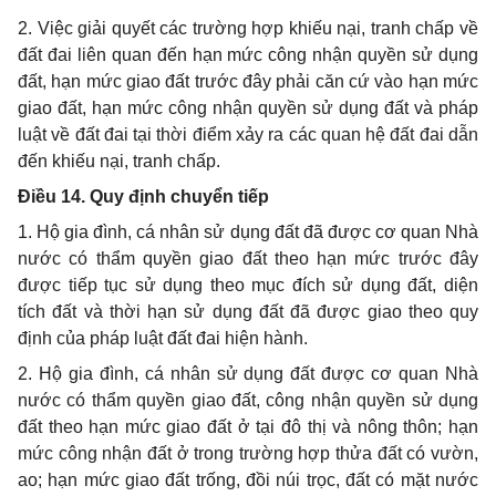
2. Việc giải quyết các
tr
ường hợp khiếu nại, tranh chấp về
đất đai liên quan đến hạn mức công nhận quyền sử dụng
đất, hạn mức giao đất trước đây phải căn cứ vào hạn mức
giao đất, hạn mức công nhận quyền sử dụng đất và pháp
l
uật v
ề
đất đai tại thời điểm xảy ra các quan hệ đất đai dẫn
đến khiếu nại, tranh chấp.
Điều 14. Quy định chuyển tiếp
1. Hộ
g
ia đình, cá nhân sử dụng đất đã được cơ quan Nhà
nước có thẩm quyền giao đất theo hạn mức trước đây
được tiếp tục sử dụng theo mục đích sử dụng đất, diện
tích đất và thời hạn sử dụng đất đã được giao theo quy
định của pháp luật đất đai hiện hành.
2.
H
ộ gia đình, c
á
nhân sử dụng đất được cơ quan Nhà
nư
ớ
c có thẩm quyền giao đất, công nhận quyền sử dụng
đất theo hạn mức giao đất
ở
tại đô thị và nông thôn; hạn
mức công nhận đất ở trong trường hợp thửa đất có vườn,
ao; hạn mức giao đất tr
ố
ng, đồi núi trọc, đất có mặt nước