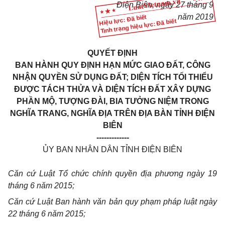
Điện Biên
, ngày
27
tháng
9
năm
2019
Hiệu lực: Đã biết
Tình trạng hiệu lực: Đã biết
QUYẾT ĐỊNH
BAN HÀNH QUY ĐỊNH HẠN MỨC GIAO ĐẤT, CÔNG
NHẬN QUYỀN SỬ DỤNG ĐẤT; DIỆN TÍCH TỐI THIỂU
ĐƯỢC TÁCH THỬA VÀ DIỆN TÍCH ĐẤT XÂY DỰNG
PHẦN MỘ, TƯỢNG ĐÀI, BIA TƯỞNG NIỆM TRONG
NGHĨA TRANG, NGHĨA ĐỊA TRÊN ĐỊA BÀN TỈNH ĐIỆN
BIÊN
-------------
ỦY BAN NHÂN DÂN TỈNH ĐIỆN BIÊN
Căn cứ Luật Tổ chức chính quyền địa phương ngày 19
tháng 6 năm 2015;
Căn cứ Luật Ban hành văn bản quy phạm pháp luật ngày
22 tháng 6 năm 2015;