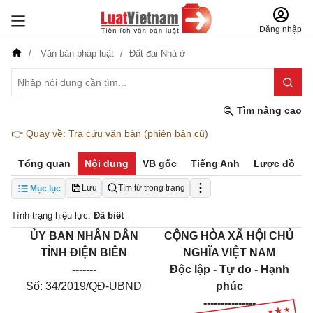
Đăng nhập
Văn bản pháp luật
Đất đai-Nhà ở
Tìm nâng cao
👉
Quay về: Tra cứu văn bản (phiên bản cũ)
Tổng quan
Nội dung
VB gốc
Tiếng Anh
Lược đồ
Lưu
Tìm từ trong trang
Mục lục
Tình trạng hiệu lực:
Đã biết
ỦY BAN NHÂN DÂN
CỘNG HÒA XÃ HỘI CHỦ
TỈNH ĐIỆN BIÊN
NGHĨA VIỆT NAM
-------
Độc lập - Tự do - Hạnh
Số:
34/2019/QĐ-UBND
phúc
---------------