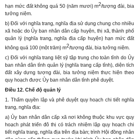
2
hạn mức đất không quá 50 (năm mươi) m
/tượng đài, bia
tưởng niệm.
b) Đối với nghĩa trang, nghĩa địa sử dụng chung cho nhiều
xã hoặc do
Ủ
y ban nhân dân cấp huyện, thị x
ã
, thành phố
quản lý (nghĩa trang, nghĩa địa cấp huyện) hạn mức
đất
2
không quá 100 (một trăm) m
/
tượng đài, bia tưởng niệm.
c) Đối v
ớ
i nghĩa trang liệt sỹ tập trung cho toàn tỉnh do Ủy
ban nhân dân tỉnh quản lý (nghĩa
tr
ang c
ấ
p t
ỉ
nh), diện tích
đất xây dựng tượng đài, bia tưởng niệm thực hiện theo
quy hoạch được Ủy ban nhân dân t
ỉ
nh phê duyệt.
Điều 12. Chế độ quản l
ý
1
. Thẩm quy
ề
n lập và phê duyệt quy hoạch chi tiết nghĩa
trang,
n
ghĩa địa:
a) Ủy ban nhân dân cấp xã nơi không thuộc khu vực quy
hoạch phát triển đô thị có trách nhiệm lập quy hoạch chi
tiết nghĩa trang, nghĩa địa trên địa bàn; trình Hội đ
ồ
ng nhân