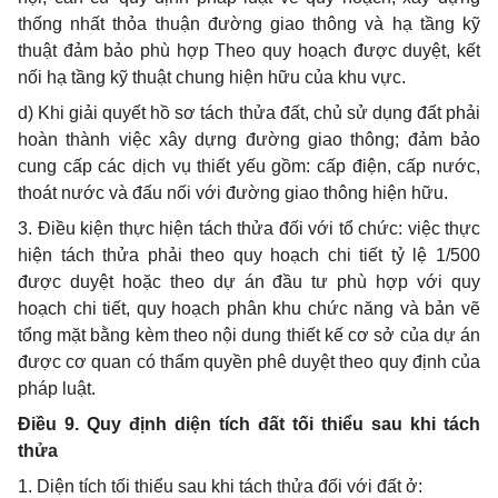
th
ố
ng nh
ấ
t thỏa thuận đường giao thông và hạ t
ầ
ng kỹ
thuật đảm bảo phù hợp Theo quy hoạch được duyệt, kết
nối hạ tầng kỹ thuật chung hiện hữu của khu v
ự
c.
d) Khi giải quyết hồ sơ tách thửa đất, chủ sử dụng đất ph
ả
i
hoàn thành việc xây dựng đư
ờ
ng giao thông; đảm bảo
cung cấp các dịch vụ thiết yếu gồm: cấp điện, cấp nước,
thoát nước và đấu n
ố
i với
đường
giao thông hiện h
ữ
u.
3. Điều kiện thực hiện tách thửa đối với t
ổ
chức: việc thực
hiện tách thửa phải theo quy hoạch chi tiết t
ỷ
lệ 1/500
được duyệt hoặc theo dự án đầu tư phù hợp với quy
hoạch chi ti
ế
t, quy hoạch phân khu chức năng và bản vẽ
t
ổ
ng mặt bằng kèm theo nội dung thiết kế cơ s
ở
của dự án
được cơ quan có th
ẩ
m quyền phê duyệt theo qu
y
định của
pháp luật.
Điều 9. Quy định diện tích đất tối thiểu sau khi tách
thửa
1. Diện tích tối thi
ể
u sau khi tách th
ử
a đối với đất ở: