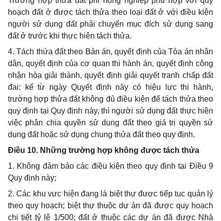
Trường hợp thửa đất phi nông nghiệp phù hợp với quy
hoạch đất ở được tách thửa theo loại đất ở với điều kiện
người sử dụng đất phải chuy
ể
n mục đích sử dụng sang
đất ở trước khi thực hiện tách thửa.
4. Tách thửa đất theo B
ả
n án, quyết định của Tòa án nhân
dân, quyết định của cơ quan thi hành án, quyết định công
nhận hòa giải thành, quyết định giải quy
ế
t tranh ch
ấ
p
đấ
t
đai: k
ể
từ ngày Quy
ế
t định này có hiệu lực thi hàn
h
,
trường hợp thửa đất không
đủ
điều kiện
để
tách th
ử
a theo
quy định tại Quy định này, thì người sử dụng đất thực hiện
việc ph
â
n chia quyền sử dụng đất theo giá trị quy
ề
n sử
dụng đất hoặc sử dụng chung thửa đất theo quy định.
Điều 10. Những trường hợp không được tách thửa
1. Không đảm bảo các
đ
iều kiện theo quy định tại Điều 9
Quy định này;
2. Các khu vực hiện đang là biệt thự được tiếp tục quản lý
theo quy hoạch; biệt thự thuộc dự án
đ
ã được quy hoạch
chi tiết tỷ lệ 1/500; đất
ở
thuộc các dự án đã được Nhà