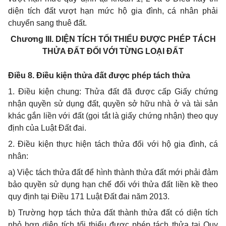
diện tích đất vượt hạn mức hộ gia đình, cá nhân phải
chuy
ể
n sang thuê đất.
Chương III.
DIỆN TÍCH TỐI THIỂU ĐƯỢC PHÉP TÁCH
THỬA ĐẤT ĐỐI VỚI TỪNG LOẠI ĐẤT
Điều 8. Điều kiện thửa đất được phép tách thửa
1. Điều kiện chung: Thửa đất đã được cấp Giấy chứng
nhận quyền sử dụng đất, quyền sở hữu nhà ở và tài sản
khác g
ắ
n liền với đất (gọi tắt là
g
iấy chứng nhận) theo quy
định của Luật Đất đai.
2. Điều kiện thực hiện tách thửa đối với hộ gia đình, cá
nhân:
a) Việc tách thửa đất đ
ể
hình thành thửa đất mới phải đảm
bảo quyền sử dụng hạn chế
đ
ối với thửa đất liền kề theo
quy định tại Điều 171 Lu
ậ
t Đ
ấ
t đai năm 2013.
b) Trường hợp tách thửa đất thành thửa đất có diện tích
nhỏ hơn diện tích tối thiểu được phép tách thửa tại Quy