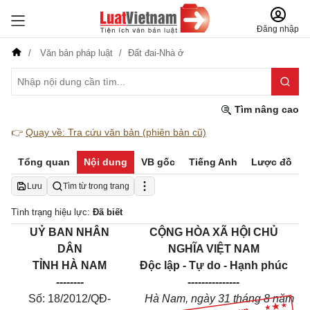
Đăng nhập
Văn bản pháp luật
Đất đai-Nhà ở
Tìm nâng cao
👉
Quay về: Tra cứu văn bản (phiên bản cũ)
Tổng quan
Nội dung
VB gốc
Tiếng Anh
Lược đồ
Lưu
Tìm từ trong trang
Tình trạng hiệu lực:
Đã biết
UỶ BAN NHÂN
CỘNG HÒA XÃ HỘI CHỦ
DÂN
NGHĨA VIỆT NAM
TỈNH HÀ NAM
Độc lập - Tự do - Hạnh phúc
--------
---------------
Số: 18/2012/QĐ-
Hà Nam, ngày 31 tháng 8 năm