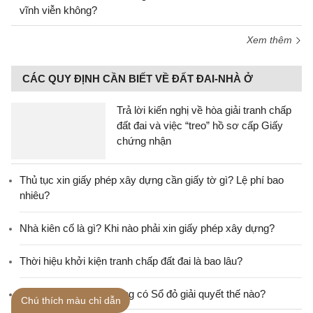
vĩnh viễn không?
Xem thêm
CÁC QUY ĐỊNH CẦN BIẾT VỀ ĐẤT ĐAI-NHÀ Ở
Trả lời kiến nghị về hòa giải tranh chấp
đất đai và việc “treo” hồ sơ cấp Giấy
chứng nhận
Thủ tục xin giấy phép xây dựng cần giấy tờ gì? Lệ phí bao
nhiêu?
Nhà kiên cố là gì? Khi nào phải xin giấy phép xây dựng?
Thời hiệu khởi kiện tranh chấp đất đai là bao lâu?
Tranh chấp đất đai không có Sổ đỏ giải quyết thế nào?
Chú thích màu chỉ dẫn