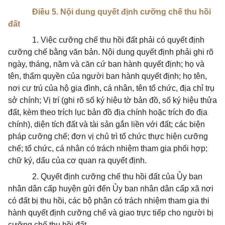
Điều 5. Nội dung quyết định cưỡng chế thu hồi
đất
1. Việc cưỡng chế thu hồi đất phải có quyết định
cưỡng chế bằng văn bản. Nội dung quyết định phải ghi rõ
ngày, tháng, năm và căn cứ ban hành quyết định; họ và
tên, thẩm quyền của người ban hành quyết định; họ tên,
nơi cư trú của hộ gia đình, cá nhân, tên tổ chức, địa chỉ trụ
sở chính; Vị trí (ghi rõ số ký hiệu tờ bản đồ, số ký hiệu thửa
đất, kèm theo trích lục bản đồ địa chính hoặc trích đo địa
chính), diện tích đất và tài sản gắn liền với đất; các biện
pháp cưỡng chế; đơn vị chủ trì tổ chức thực hiện cưỡng
chế; tổ chức, cá nhân có trách nhiệm tham gia phối hợp;
chữ ký, dấu của cơ quan ra quyết định.
2. Quyết định cưỡng chế thu hồi đất của Ủy ban
nhân dân cấp huyện gửi đến Ủy ban nhân dân cấp xã nơi
có đất bị thu hồi, các bộ phận có trách nhiệm tham gia thi
hành quyết định cưỡng chế và giao trực tiếp cho người bị
cưỡng chế thu hồi đất.