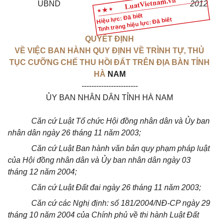
UBND
2012
Hiệu lực: Đã biết
Tình trạng hiệu lực: Đã biết
QUYẾT ĐỊNH
VỀ VIỆC BAN HÀNH QUY ĐỊNH VỀ TRÌNH TỰ, THỦ
TỤC CƯỠNG CHẾ THU HỒI ĐẤT TRÊN ĐỊA BÀN TỈNH
HÀ
NAM
-----------------------
ỦY BAN NHÂN DÂN TỈNH HÀ NAM
Căn cứ Luật Tổ chức Hội đồng nhân dân và Ủy ban
nhân dân ngày 26 tháng 11 năm 2003;
Căn cứ Luật Ban hành văn bản quy phạm pháp luật
của Hội đồng nhân dân và Ủy ban nhân dân ngày 03
tháng 12 năm 2004;
Căn cứ Luật Đất đai ngày 26 tháng 11 năm 2003;
Căn cứ các Nghị định: số 181/2004/NĐ-CP ngày 29
tháng 10 năm 2004 của Chính phủ về thi hành Luật Đất