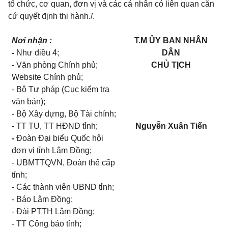
tổ chức, cơ quan, đơn vị và các cá nhân có liên quan căn
cứ quyết định thi hành./.
Nơi nhận :
T.M ỦY BAN NHÂN
-
Như điều 4;
DÂN
- Văn phòng Chính phủ;
CHỦ TỊCH
Website Chính phủ;
- Bộ Tư pháp (Cục kiểm tra
văn bản);
- Bộ Xây dựng, Bộ Tài chính;
- TT TU, TT HĐND tỉnh;
Nguyễn Xuân Tiến
-
Đoàn Đại biểu Quốc hội
đơn vị tỉnh Lâm Đồng;
- UBMTTQVN, Đoàn thể cấp
tỉnh;
- Các thành viên UBND tỉnh;
- Báo Lâm Đồng;
- Đài PTTH Lâm Đồng;
- TT Công báo tỉnh;