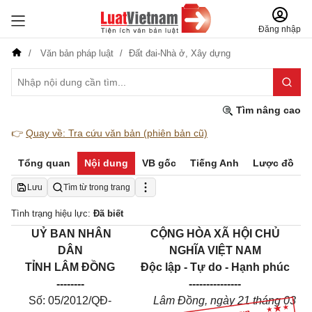
Đăng nhập
Văn bản pháp luật
Đất đai-Nhà ở,
Xây dựng
Tìm nâng cao
👉
Quay về: Tra cứu văn bản (phiên bản cũ)
Tổng quan
Nội dung
VB gốc
Tiếng Anh
Lược đồ
Lưu
Tìm từ trong trang
Tình trạng hiệu lực:
Đã biết
UỶ BAN NHÂN
CỘNG HÒA XÃ HỘI CHỦ
DÂN
NGHĨA VIỆT NAM
TỈNH LÂM ĐỒNG
Độc lập - Tự do - Hạnh phúc
--------
---------------
Số: 05/2012/QĐ-
Lâm Đồng, ngày 21 tháng 03