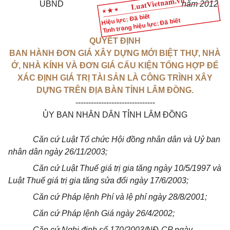
UBND
năm 2012
Hiệu lực: Đã biết
Tình trạng hiệu lực: Đã biết
QUYẾT ĐỊNH
BAN HÀNH ĐƠN GIÁ XÂY DỰNG MỚI BIỆT THỰ, NHÀ
Ở, NHÀ KÍNH VÀ ĐƠN GIÁ CẤU KIỆN TỔNG HỢP ĐỂ
XÁC ĐỊNH GIÁ TRỊ TÀI SẢN LÀ CÔNG TRÌNH XÂY
DỰNG TRÊN ĐỊA BÀN TỈNH LÂM ĐỒNG.
-------------------------------
ỦY BAN NHÂN DÂN TỈNH LÂM ĐỒNG
Căn cứ Luật Tổ chức Hội đồng nhân dân và Uỷ ban
nhân dân ngày 26/11/2003;
Căn cứ Luật Thuế giá trị gia tăng ngày 10/5/1997 và
Luật Thuế giá trị gia tăng sửa đổi ngày 17/6/2003;
Căn cứ Pháp lệnh Phí và lệ phí ngày 28/8/2001;
Căn cứ Pháp lệnh Giá ngày 26/4/2002;
Căn cứ Nghị định số 170/2003/NĐ-CP ngày