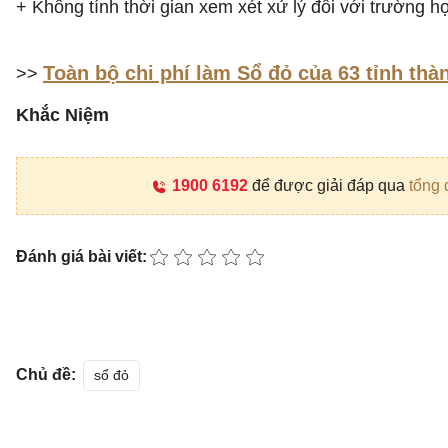
+ Không tính thời gian xem xét xử lý đối với trường h
Toàn bộ chi phí làm Sổ đỏ của 63 tỉnh thà
>>
Khắc Niệm
1900 6192
để được giải đáp qua
tổng 
Đánh giá bài viết:
Chủ đề:
sổ đỏ