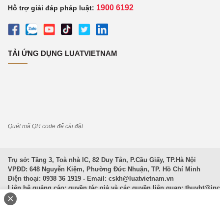
1900 6192
Hỗ trợ giải đáp pháp luật:
TẢI ỨNG DỤNG LUATVIETNAM
Quét mã QR code để cài đặt
Trụ sở: Tầng 3, Toà nhà IC, 82 Duy Tân, P.Cầu Giấy, TP.Hà Nội
VPĐD: 648 Nguyễn Kiệm, Phường Đức Nhuận, TP. Hồ Chí Minh
Điện thoại: 0938 36 1919 - Email:
cskh@luatvietnam.vn
Liên hệ quảng cáo; quyền tác giả và các quyền liên quan:
thuybt@in
×
Văn Bản Pháp Luật
|
Luật Doanh nghiệp
|
Luật Đất đai
|
Luật Hình 