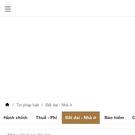
Tin pháp luật
Đất đai - Nhà ở
Hành chính
Thuế - Phí
Đất đai - Nhà ở
Bảo hiểm
C