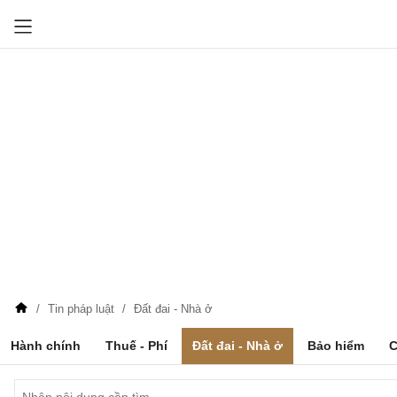
Tin pháp luật
Đất đai - Nhà ở
Hành chính
Thuế - Phí
Đất đai - Nhà ở
Bảo hiểm
C