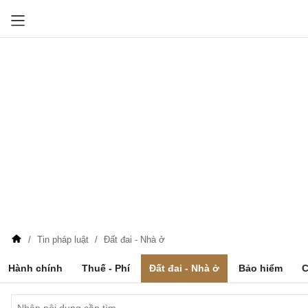
Tin pháp luật
Đất đai - Nhà ở
Hành chính
Thuế - Phí
Đất đai - Nhà ở
Bảo hiểm
C