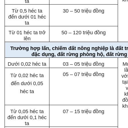
ta
Từ 0,5 héc ta
30 – 50 triệu đồng
đến dưới 01 héc
ta
Từ 01 héc ta trở
50 – 120 triệu đồng
lên
Trường hợp lấn, chiếm đất nông nghiệp là đất tr
đặc dụng, đất rừng phòng hộ, đất rừng
Dưới 0,02 héc ta
03 – 05 triệu đồng
Mứ
l
05 – 07 triệu đồng
Từ 0,02 héc ta
vớ
tạ
đến dưới 0,05
héc ta
k
đồ
kh
Từ 0,05 héc ta
07 – 15 triệu đồng
đến dưới 0,1 héc
ta