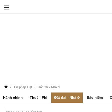
Tin pháp luật
Đất đai - Nhà ở
Hành chính
Thuế - Phí
Đất đai - Nhà ở
Bảo hiểm
C