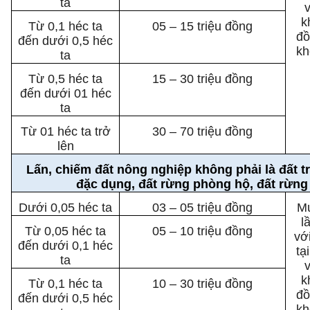
ta
k
Từ 0,1 héc ta
05 – 15 triệu đồng
đồ
đến dưới 0,5 héc
kh
ta
Từ 0,5 héc ta
15 – 30 triệu đồng
đến dưới 01 héc
ta
Từ 01 héc ta trở
30 – 70 triệu đồng
lên
Lấn, chiếm đất nông nghiệp không phải là đất tr
đặc dụng, đất rừng phòng hộ, đất rừng
Dưới 0,05 héc ta
03 – 05 triệu đồng
Mứ
l
Từ 0,05 héc ta
05 – 10 triệu đồng
vớ
đến dưới 0,1 héc
tạ
ta
k
Từ 0,1 héc ta
10 – 30 triệu đồng
đồ
đến dưới 0,5 héc
kh