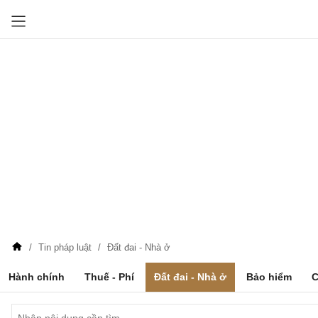
Tin pháp luật
Đất đai - Nhà ở
Hành chính
Thuế - Phí
Đất đai - Nhà ở
Bảo hiểm
C