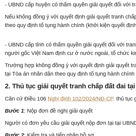
- UBND cấp huyện có thẩm quyền giải quyết đối với t
Nếu không đồng ý với quyết định giải quyết tranh chấ
theo quy định tố tụng hành chính (khởi kiện quyết định
- UBND cấp tỉnh có thẩm quyền giải quyết đối với tran
người gốc Việt Nam định cư ở nước ngoài, tổ chức ki
Trường hợp không đồng ý với quyết định giải quyết tr
tại Tòa án nhân dân theo quy định tố tụng hành chính (
2. Thủ tục giải quyết tranh chấp đất đai 
Căn cứ Điều 106
Nghị định 102/2024/NĐ-CP,
thủ tục 
Bước 1
: Nộp đơn đề nghị giải quyết
Người có đơn yêu cầu giải quyết nộp đơn tại tại UB
Bước 2
: Kiểm tra và tiếp nhận hồ sơ