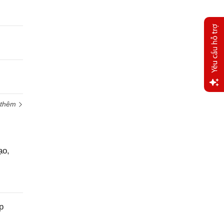
Yêu
 thêm
cầu
hỗ trợ
ạo,
p