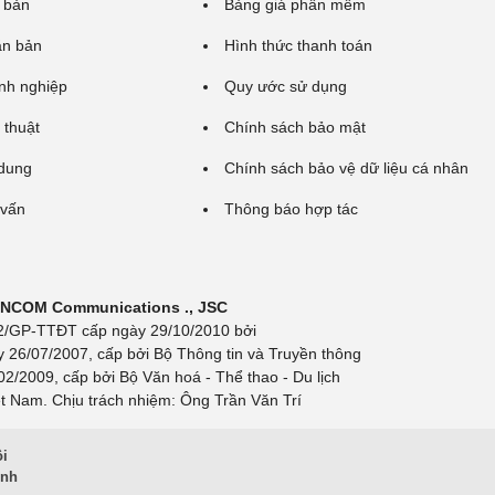
 bản
Bảng giá phần mềm
ăn bản
Hình thức thanh toán
nh nghiệp
Quy ước sử dụng
 thuật
Chính sách bảo mật
 dung
Chính sách bảo vệ dữ liệu cá nhân
 vấn
Thông báo hợp tác
 INCOM Communications ., JSC
 692/GP-TTĐT cấp ngày 29/10/2010 bởi
y 26/07/2007, cấp bởi Bộ Thông tin và Truyền thông
/2009, cấp bởi Bộ Văn hoá - Thể thao - Du lịch
t Nam. Chịu trách nhiệm: Ông Trần Văn Trí
ội
inh