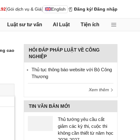
|
|
192
Gói dịch vụ & Giá
English
Đăng ký
/ Đăng nhập
Luật sư tư vấn
AI Luật
Tiện ích
HỎI ĐÁP PHÁP LUẬT VỀ CÔNG
ng cao
NGHIỆP
Thủ tục thông báo website với Bộ Công
Thương
Xem thêm
TIN VĂN BẢN MỚI
Thủ tướng yêu cầu cắt
giảm các kỳ thi, cuộc thi
không cần thiết từ năm học
2026-2027