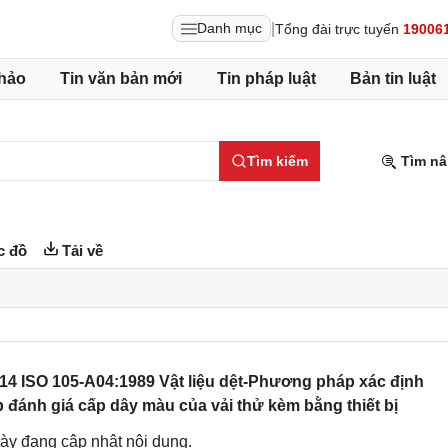
|
Danh mục
Tổng đài trực tuyến
19006
hảo
Tin văn bản mới
Tin pháp luật
Bản tin luật
Tìm kiếm
Tìm nâ
c đồ
Tải về
4 ISO 105-A04:1989 Vật liệu dệt-Phương pháp xác định
ánh giá cấp dây màu của vải thử kèm bằng thiết bị
ày đang cập nhật nội dung.