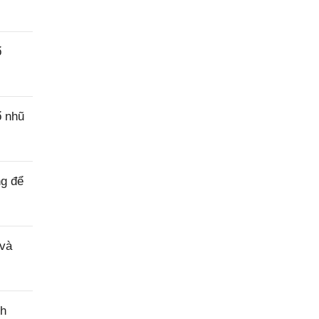
ổ
ổ nhũ
ng để
 và
nh