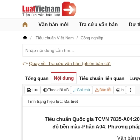
Văn bản mới
Tra cứu văn bản
Dự t
Tiêu chuẩn Việt Nam
Công nghiệp
👉
Quay về: Tra cứu văn bản (phiên bản cũ)
Nội dung
Tổng quan
Tiêu chuẩn liên quan
Lượ
Lưu
Theo dõi VB
Ghi chú
Báo lỗi
In
Tình trạng hiệu lực:
Đã biết
Tiêu chuẩn Quốc gia TCVN 7835-A04:201
độ bền màu-Phần A04: Phương pháp đ
Văn bản n